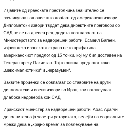
Изјавите од иранската престолнина значително се
разликуваат од оние што доаѓаат од американски извори.
Дипломатски извори тврдат дека директните преговори со
САД не се на дневен ред, додека портпаролот на
Министерството за надворешни работи, Есмаил Багаеи,
изјави дека иранската страна не го прифатила
американскиот предлог од 15 точки, кој му бил доставен на
Техеран преку Пакистан. Тој го опиша предлогот како
„максималистички“ и „неразумен“.
Ваквите проценки се совпаѓаат со ставовите на други
дипломатски и воени извори во Иран, кои нагласуваат
длабока недоверба кон САД.
Иранскиот министер за надворешни работи, Абас Арагчи,
дополнително ја заостри реториката, велејќи на социјалните
мрежи дека е „крајно време“ за повлекување на