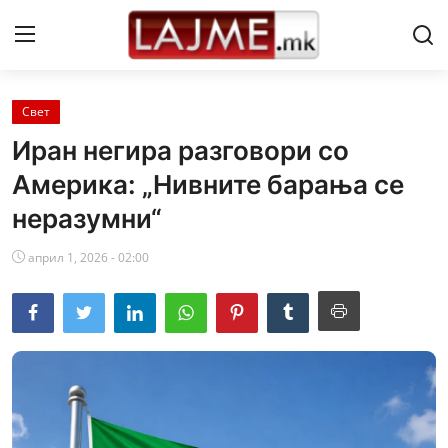
Свет
Дома
Иран негира разговори со
Contact
Америка: „Нивните барања се
неразумни“
Свет
VESTI
април 1, 2026 - 02:00
Showbiz
Gallery
Makedonski