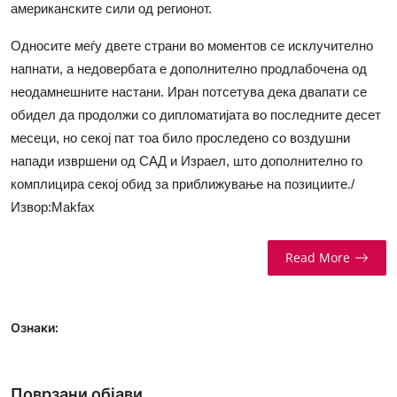
американските сили од регионот.
Односите меѓу двете страни во моментов се исклучително
напнати, а недовербата е дополнително продлабочена од
неодамнешните настани. Иран потсетува дека двапати се
обидел да продолжи со дипломатијата во последните десет
месеци, но секој пат тоа било проследено со воздушни
напади извршени од САД и Израел, што дополнително го
комплицира секој обид за приближување на позициите./
Извор:Makfax
Read More
Ознаки:
Поврзани објави