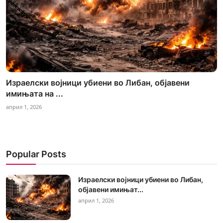
Израелски војници убиени во Либан, објавени
имињата на ...
април 1, 2026
Popular Posts
Израелски војници убиени во Либан,
објавени имињат...
април 1, 2026