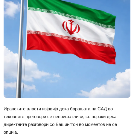
Иранските власти изјавија дека барањата на САД во
тековните преговори се неприфатливи, со пораки дека
директните разговори со Вашингтон во моментов не се
опција.