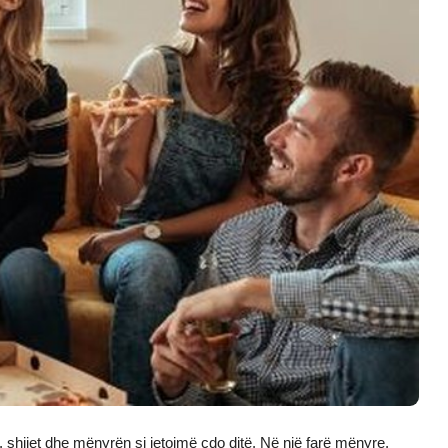
n, shijet dhe mënyrën si jetojmë çdo ditë. Në një farë mënyre,