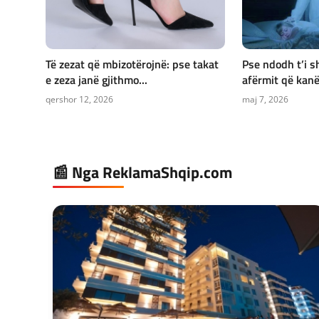
Të zezat që mbizotërojnë: pse takat
Pse ndodh t’i s
e zeza janë gjithmo...
afërmit që kanë
qershor 12, 2026
maj 7, 2026
📰 Nga ReklamaShqip.com