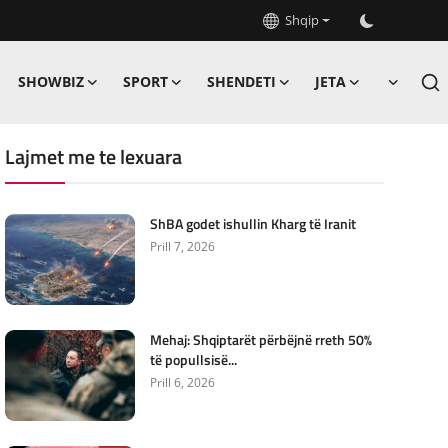
Shqip
SHOWBIZ
SPORT
SHENDETI
JETA
Lajmet me te lexuara
ShBA godet ishullin Kharg të Iranit
Prill 7, 2026
Mehaj: Shqiptarët përbëjnë rreth 50%
të popullsisë...
Prill 6, 2026