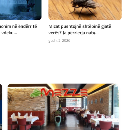
hohim në ëndërr të
Mizat pushtojnë shtëpinë gjatë
 vdeku...
verës? Ja përzierja naty...
gusht 5, 2026