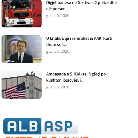
Digjet banesa në Gostivar, 2 policë dhe
një person...
gusht 6, 2026
U kritikua që i referohet si AAK, Kurti
thotë se t...
gusht 6, 2026
Ambasada e SHBA-së: Ngërçi po i
kushton Kosovës, i...
gusht 6, 2026