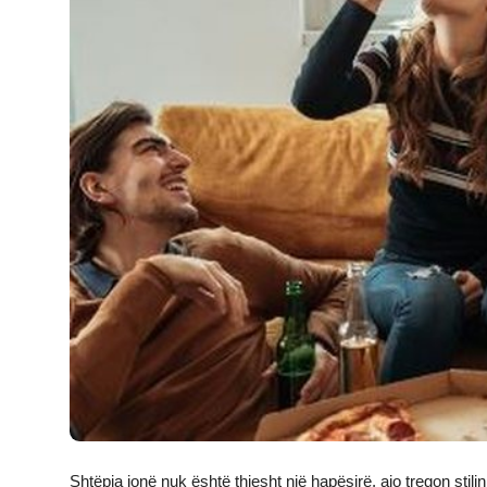
JETA
Gallery
Shqip
Shtëpia jonë nuk është thjesht një hapësirë, ajo tregon stili