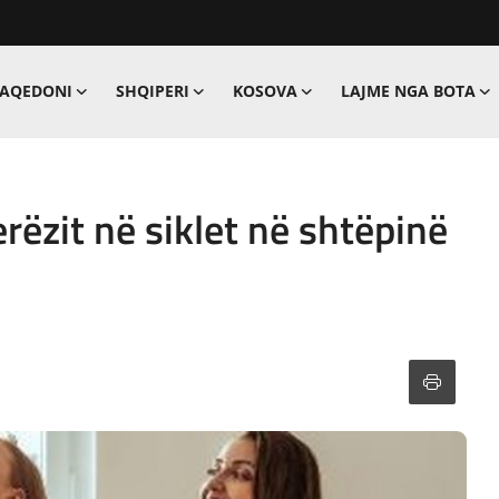
MAQEDONI
SHQIPERI
KOSOVA
LAJME NGA BOTA
erëzit në siklet në shtëpinë