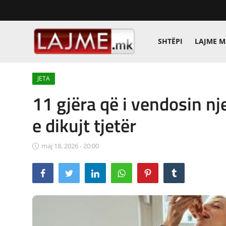
SHTËPI
LAJME 
Shtëpi
JETA
LAJME MAQEDONI
11 gjëra që i vendosin nj
SHQIPERI
e dikujt tjetër
KOSOVA
maj 18, 2026 - 20:00
LAJME NGA BOTA
SHOWBIZ
SPORT
SHENDETI