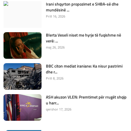
Irani shqyrton propozimet e SHBA-së dhe
mundësinë ...
Prill 16, 2026
Blerta Veseli niset me hyrje të fuqishme në
verë: ...
maj 26, 2026
BBC citon mediat iraniane: Ka nisur pastrimi
dhe r...
Prill 8, 2026
ASH akuzon VLEN: Premtimet për rrugët shqip
u harr...
qershor 17, 2026