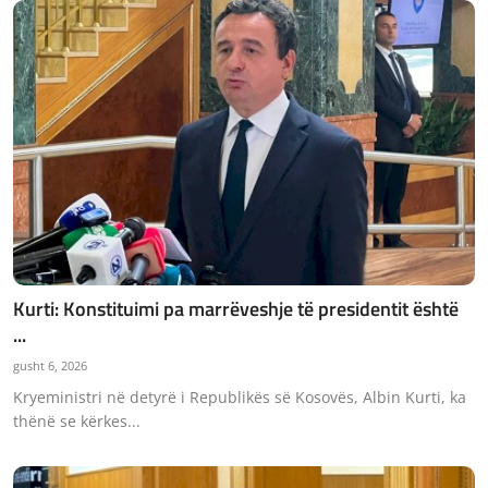
Kurti: Konstituimi pa marrëveshje të presidentit është
...
gusht 6, 2026
Kryeministri në detyrë i Republikës së Kosovës, Albin Kurti, ka
thënë se kërkes...