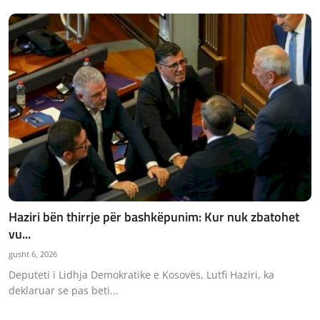
Haziri bën thirrje për bashkëpunim: Kur nuk zbatohet
vu...
gusht 6, 2026
Deputeti i Lidhja Demokratike e Kosovës, Lutfi Haziri, ka
deklaruar se pas beti...