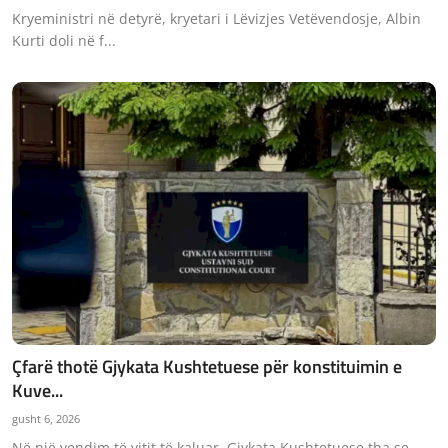
Kryeministri në detyrë, kryetari i Lëvizjes Vetëvendosje, Albin
Kurti doli në f...
Çfarë thotë Gjykata Kushtetuese për konstituimin e
Kuve...
gusht 6, 2026
Në një vendim të vitit të kaluar, Gjykata Kushtetuese tha se