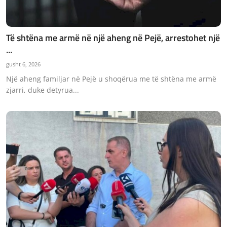
Të shtëna me armë në një aheng në Pejë, arrestohet një
...
gusht 6, 2026
Një aheng familjar në Pejë u shoqërua me të shtëna me armë
zjarri, duke detyrua...