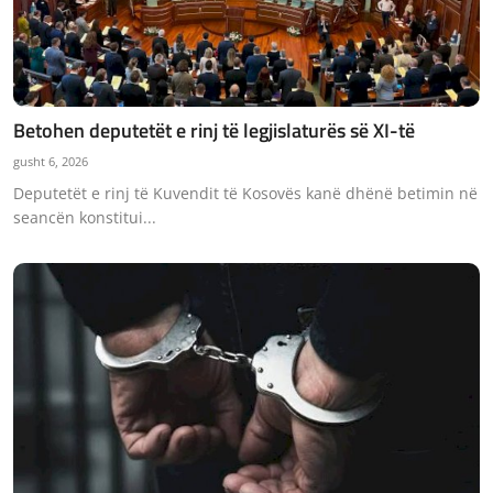
Betohen deputetët e rinj të legjislaturës së XI-të
gusht 6, 2026
Deputetët e rinj të Kuvendit të Kosovës kanë dhënë betimin në
seancën konstitui...