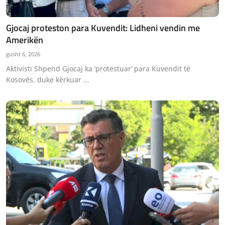
Gjocaj proteston para Kuvendit: Lidheni vendin me
Amerikën
gusht 6, 2026
Aktivisti Shpend Gjocaj ka ‘protestuar’ para Kuvendit të
Kosovës, duke kërkuar ...