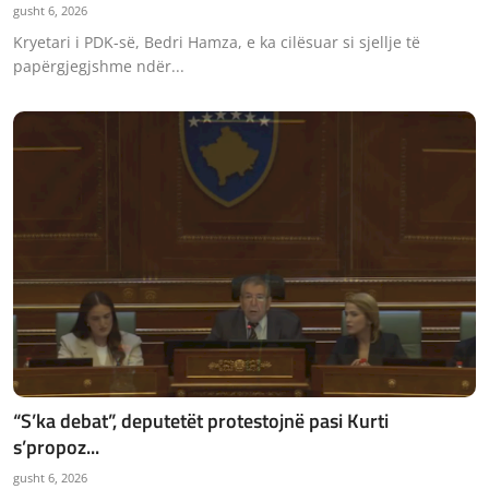
gusht 6, 2026
Kryetari i PDK-së, Bedri Hamza, e ka cilësuar si sjellje të
papërgjegjshme ndër...
“S’ka debat”, deputetët protestojnë pasi Kurti
s’propoz...
gusht 6, 2026