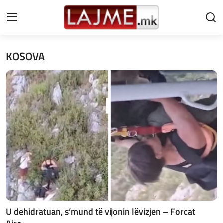
KOSOVA
Shtëpi
LAJME MAQEDONI
SHQIPERI
KOSOVA
LAJME NGA BOTA
SHOWBIZ
SPORT
U dehidratuan, s’mund të vijonin lëvizjen – Forcat
SHENDETI