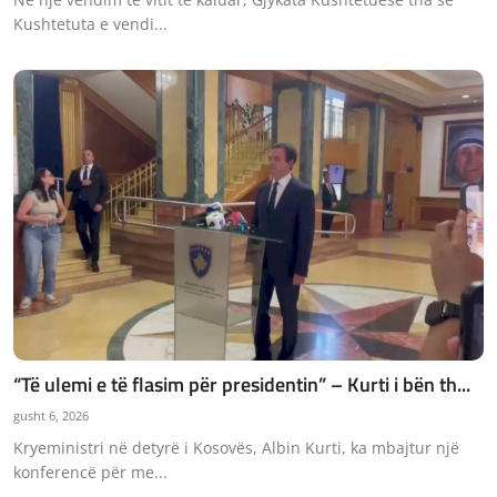
Kushtetuta e vendi...
“Të ulemi e të flasim për presidentin” – Kurti i bën th...
gusht 6, 2026
Kryeministri në detyrë i Kosovës, Albin Kurti, ka mbajtur një
konferencë për me...