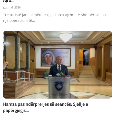
Ajro...
JETA
gusht 6, 2026
Tre turistë janë shpëtuar nga Forca Ajrore të Shqipërisë, pas
Gallery
një operacioni të...
Shqip
Hamza pas ndërprerjes së seancës: Sjellje e
papërgjegjs...