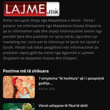
Portal me Lajme Shqip nga Maqedonia e Veriut - Portal i
pavarur me informacione nga Maqedonia Kosova Shqiperia
qe te informoheni sakt dhe shpejt Informacionet meren nga
portalet tjere dhe postohen ne lajme.mk ku sigurohet nje
marketing me i mire per te informuar te tjeret me lajmet e
fundit. Portali nuk mban pergjithesi mbi informacionet qe
postohen sepse gjithcka meret nga Agjensite e Lajmeve
Shqiptare ne Maqedoni Kosova dhe Shqiperi.
Postime më të shikuara
7 simptoma “të heshtura” që i i paraprijnë
goditje...
Prill 24, 2026
Vlerat ushqyese të fikut të detit