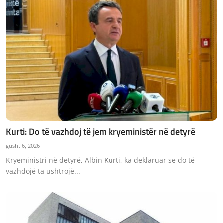
Kurti: Do të vazhdoj të jem kryeministër në detyrë
gusht 6, 2026
Kryeministri në detyrë, Albin Kurti, ka deklaruar se do të
vazhdojë ta ushtrojë...