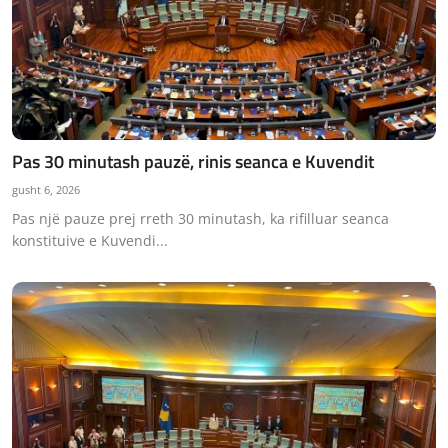
Pas 30 minutash pauzë, rinis seanca e Kuvendit
gusht 6, 2026
Pas një pauze prej rreth 30 minutash, ka rifilluar seanca
konstituive e Kuvendi...