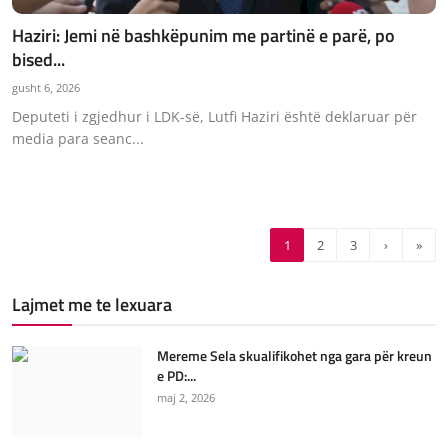
Haziri: Jemi në bashkëpunim me partinë e parë, po
bised...
gusht 6, 2026
Deputeti i zgjedhur i LDK-së, Lutfi Haziri është deklaruar për
media para seanc...
1
2
3
›
»
Lajmet me te lexuara
Mereme Sela skualifikohet nga gara për kreun
e PD:...
maj 2, 2026