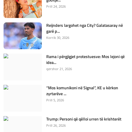
Prill 24, 2026
Reijnders largohet nga City? Galatasaray në
garë p...
Korrik 30, 2026
Rama i përgjigjet protestuesve: Mos lejoni që
idea...
qershor 21, 2026
“Mos komunikoni në Signal”, KE u kërkon
zyrtarëve ...
Prill 5, 2026
Trump: Personi që qëlloi urren të krishterët
Prill 26, 2026