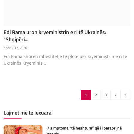
Edi Rama uron kryeministrin e ri të Ukrainës:
"Shqipëri...
Korrik 17, 2026
Edi Rama shpreh mbështetje të plotë për kryeministrin e ri të
Ukrainës Kryeminis...
1
2
3
›
»
Lajmet me te lexuara
7 simptoma “të heshtura” që i i paraprijnë
goditje...