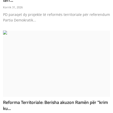
terr...
JETA
Korrik 31, 2026
PD paraqet dy projekte të reformës territoriale për referendum
Gallery
Partia Demokratik...
Shqip
Reforma Territoriale: Berisha akuzon Ramën për "krim
ku...