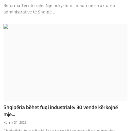
Reforma Territoriale: Një ndryshim i madh në strukturën
administrative të Shqipë...
Shqipëria bëhet fuqi industriale: 30 vende kërkojnë
mje...
Korrik 31, 2026
Shqipëria hyn në një fazë të re të industrisë së mbrojtjes