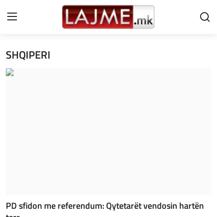
SHQIPERI
Shtëpi
LAJME MAQEDONI
SHQIPERI
KOSOVA
LAJME NGA BOTA
SHOWBIZ
SPORT
PD sfidon me referendum: Qytetarët vendosin hartën
SHENDETI