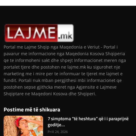
Portal me Lajme Shqip nga Maqedonia e Veriut - Portal i
pavarur me informacione nga Maqedonia Kosova Shqiperia
qe te informoheni sakt dhe shpejt Informacionet meren nga
portalet tjere dhe postohen ne lajme.mk ku sigurohet nje
marketing me i mire per te informuar te tjeret me lajmet e
fundit. Portali nuk mban pergjithesi mbi informacionet qe
postohen sepse gjithcka meret nga Agjensite e Lajmeve
Shqiptare ne Maqedoni Kosova dhe Shqiperi.
Postime më të shikuara
7 simptoma “të heshtura” që i i paraprijnë
goditje...
Prill 24, 2026