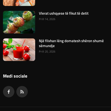
Vlerat ushqyese të fikut të detit
Prill 14, 2026
Një filxhan lëng domatesh shëron shumë
sëmundje
Prill 20, 2026
Medi sociale