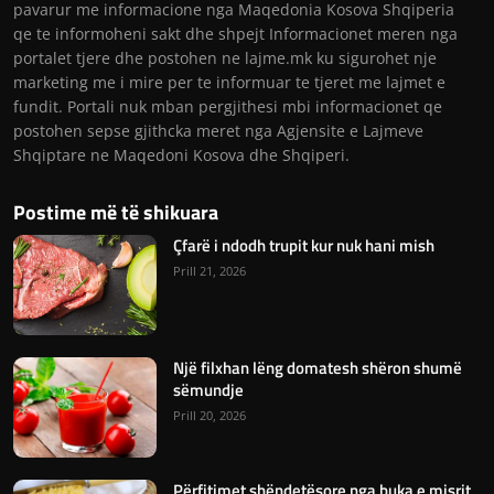
pavarur me informacione nga Maqedonia Kosova Shqiperia
qe te informoheni sakt dhe shpejt Informacionet meren nga
portalet tjere dhe postohen ne lajme.mk ku sigurohet nje
marketing me i mire per te informuar te tjeret me lajmet e
fundit. Portali nuk mban pergjithesi mbi informacionet qe
postohen sepse gjithcka meret nga Agjensite e Lajmeve
Shqiptare ne Maqedoni Kosova dhe Shqiperi.
Postime më të shikuara
Çfarë i ndodh trupit kur nuk hani mish
Prill 21, 2026
Një filxhan lëng domatesh shëron shumë
sëmundje
Prill 20, 2026
Përfitimet shëndetësore nga buka e misrit