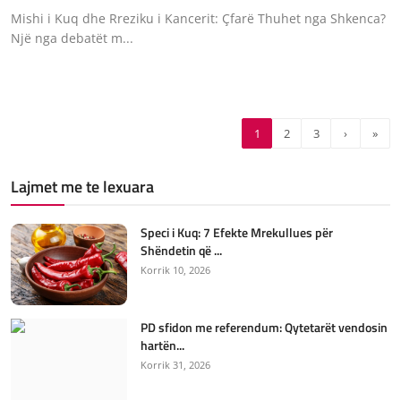
Mishi i Kuq dhe Rreziku i Kancerit: Çfarë Thuhet nga Shkenca?
Një nga debatët m...
1
2
3
›
»
Lajmet me te lexuara
Speci i Kuq: 7 Efekte Mrekullues për
Shëndetin që ...
Korrik 10, 2026
PD sfidon me referendum: Qytetarët vendosin
hartën...
Korrik 31, 2026