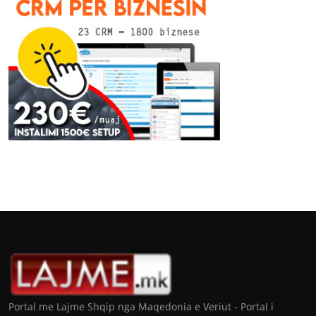
Portal me Lajme Shqip nga Maqedonia e Veriut - Portal i