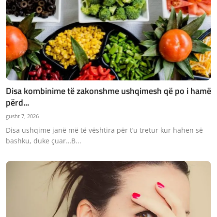
Disa kombinime të zakonshme ushqimesh që po i hamë
përd...
gusht 7, 2026
Disa ushqime janë më të vështira për t’u tretur kur hahen së
bashku, duke çuar…B...