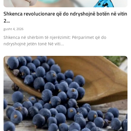
Shkenca revolucionare që do ndryshojnë botën në vitin
2...
gusht 4, 2026
Shkenca në shërbim të njerëzimit: Përparimet që do
ndryshojnë jetën tonë Në viti...