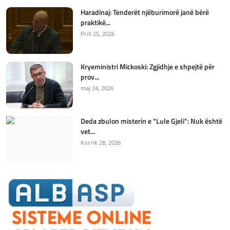
Haradinaj: Tenderët njëburimorë janë bërë
praktikë...
Prill 25, 2026
Kryeministri Mickoski: Zgjidhje e shpejtë për
prov...
maj 24, 2026
Deda zbulon misterin e "Lule Gjeli": Nuk është
vet...
Korrik 28, 2026