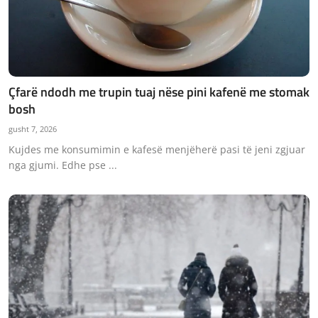
Çfarë ndodh me trupin tuaj nëse pini kafenë me stomak
bosh
gusht 7, 2026
Kujdes me konsumimin e kafesë menjëherë pasi të jeni zgjuar
nga gjumi. Edhe pse ...