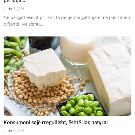
perioda...
JETA
gusht 7, 2026
Ne përgjithësisht priremi ta pëlqejmë gjithnjë e më pak stinën
Gallery
e ftohtë. Ne sëmu...
Shqip
Konsumoni sojë rregullisht, është ilaç natyral
gusht 7, 2026