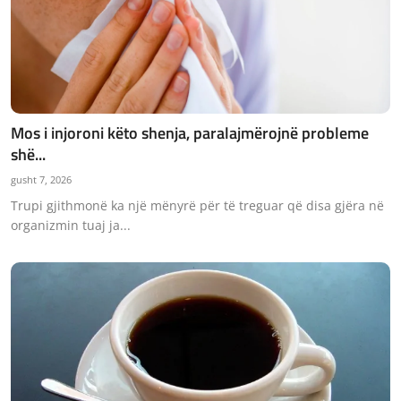
Mos i injoroni këto shenja, paralajmërojnë probleme
shë...
gusht 7, 2026
Trupi gjithmonë ka një mënyrë për të treguar që disa gjëra në
organizmin tuaj ja...