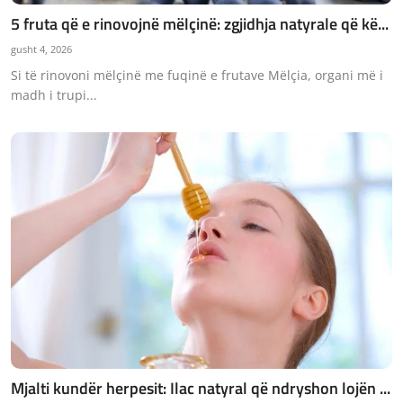
5 fruta që e rinovojnë mëlçinë: zgjidhja natyrale që kë...
gusht 4, 2026
Si të rinovoni mëlçinë me fuqinë e frutave Mëlçia, organi më i
madh i trupi...
Mjalti kundër herpesit: Ilac natyral që ndryshon lojën ...