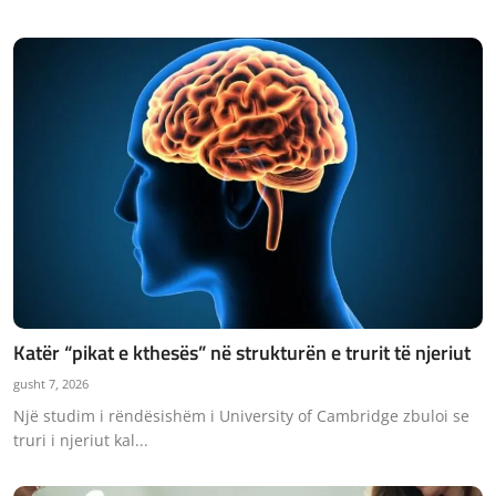
Katër “pikat e kthesës” në strukturën e trurit të njeriut
gusht 7, 2026
Një studim i rëndësishëm i University of Cambridge zbuloi se
truri i njeriut kal...