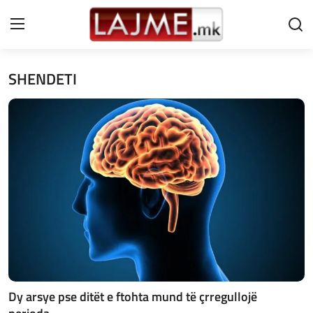
SHENDETI
Shtëpi
LAJME MAQEDONI
SHQIPERI
KOSOVA
LAJME NGA BOTA
SHOWBIZ
SPORT
Dy arsye pse ditët e ftohta mund të çrregullojë
SHENDETI