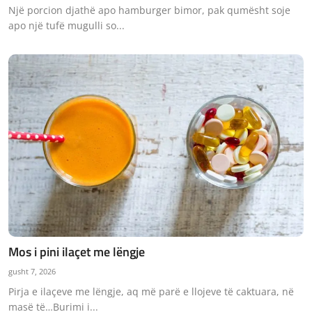
Një porcion djathë apo hamburger bimor, pak qumësht soje
apo një tufë mugulli so...
Mos i pini ilaçet me lëngje
gusht 7, 2026
Pirja e ilaçeve me lëngje, aq më parë e llojeve të caktuara, në
masë të…Burimi i...