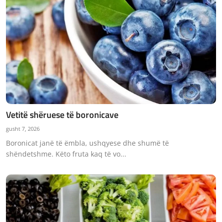
Vetitë shëruese të boronicave
gusht 7, 2026
Boronicat janë të ëmbla, ushqyese dhe shumë të
shëndetshme. Këto fruta kaq të vo...