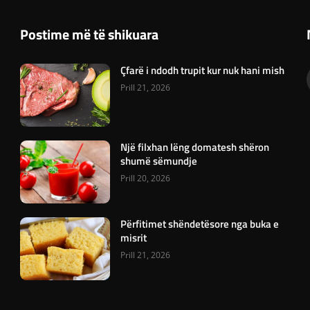
Postime më të shikuara
Çfarë i ndodh trupit kur nuk hani mish
Prill 21, 2026
Një filxhan lëng domatesh shëron
shumë sëmundje
Prill 20, 2026
Përfitimet shëndetësore nga buka e
misrit
Prill 21, 2026