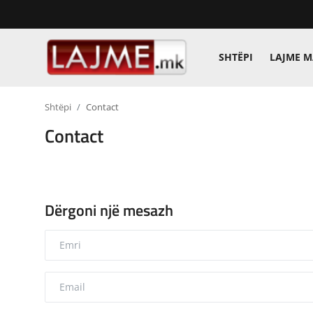
SHTËPI
LAJME 
Shtëpi
Shtëpi
Contact
LAJME MAQEDONI
Contact
SHQIPERI
KOSOVA
Dërgoni një mesazh
LAJME NGA BOTA
SHOWBIZ
SPORT
SHENDETI