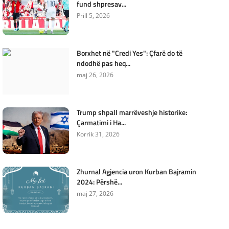
fund shpresav...
Prill 5, 2026
Borxhet në "Credi Yes": Çfarë do të
ndodhë pas heq...
maj 26, 2026
Trump shpall marrëveshje historike:
Çarmatimi i Ha...
Korrik 31, 2026
Zhurnal Agjencia uron Kurban Bajramin
2024: Përshë...
maj 27, 2026