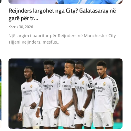
Reijnders largohet nga City? Galatasaray në
garë për tr...
Korrik 30, 2026
Një largim i papritur për Reijnders në Manchester City
Tijjani Reijnders, mesfus...