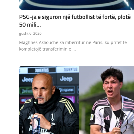
JETA
PSG-ja e siguron një futbollist të fortë, plotë
Gallery
50 mili...
gusht 6, 2026
Shqip
Maghnes Akliouche ka mbërritur në Paris, ku pritet të
kompletojë transferimin e ...