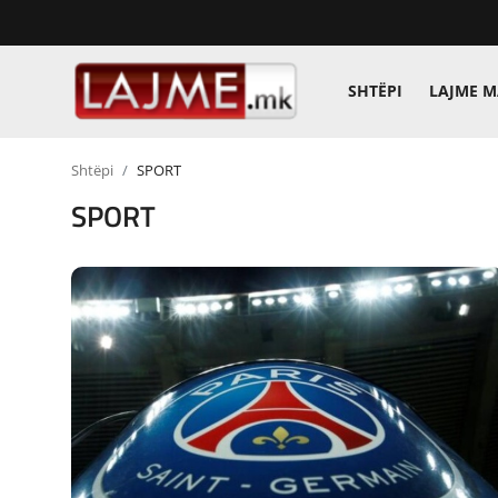
SHTËPI
LAJME 
Shtëpi
Shtëpi
SPORT
LAJME MAQEDONI
SPORT
SHQIPERI
KOSOVA
LAJME NGA BOTA
SHOWBIZ
SPORT
SHENDETI