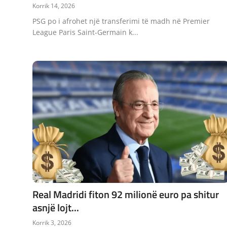
Korrik 14, 2026
PSG po i afrohet një transferimi të madh në Premier
League Paris Saint-Germain k...
Real Madridi fiton 92 milionë euro pa shitur
asnjë lojt...
Korrik 3, 2026