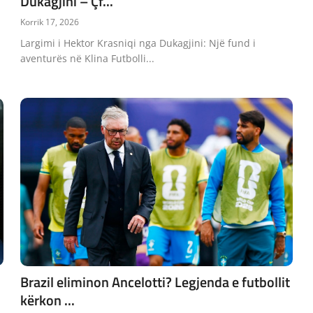
Dukagjini – Çf...
Korrik 17, 2026
Largimi i Hektor Krasniqi nga Dukagjini: Një fund i
aventurës në Klina Futbolli...
Brazil eliminon Ancelotti? Legjenda e futbollit
kërkon ...