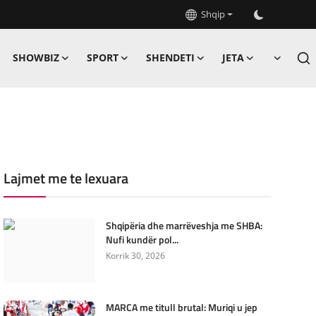
Shqip
SHOWBIZ
SPORT
SHENDETI
JETA
Lajmet me te lexuara
Shqipëria dhe marrëveshja me SHBA:
Nufi kundër pol...
Korrik 30, 2026
MARCA me titull brutal: Muriqi u jep