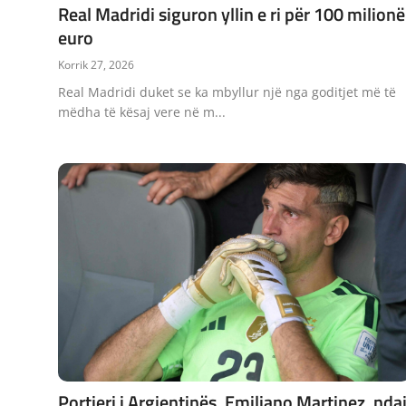
Real Madridi siguron yllin e ri për 100 milionë
euro
Korrik 27, 2026
Real Madridi duket se ka mbyllur një nga goditjet më të
mëdha të kësaj vere në m...
Portieri i Argjentinës, Emiliano Martinez, nda