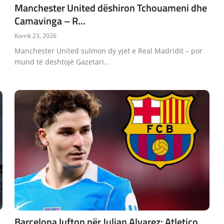
Manchester United dëshiron Tchouameni dhe
Camavinga – R...
Korrik 23, 2026
Manchester United sulmon dy yjet e Real Madridit – por
mund të dështojë Gazetari...
j
Barcelona lufton për Julian Alvarez: Atletico