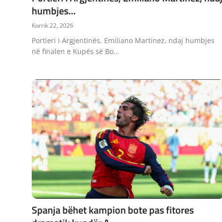
humbjes...
Korrik 22, 2026
Portieri i Argjentinës, Emiliano Martinez, ndaj humbjes
në finalen e Kupës së Bo...
Spanja bëhet kampion bote pas fitores