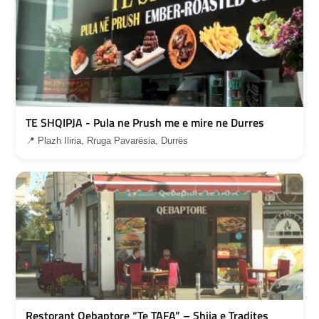
TE SHQIPJA - Pula ne Prush me e mire ne Durres
📍 Plazh Iliria, Rruga Pavarësia, Durrës
Restorant Qebaptore “Te TAFA” – Shija e Tradites