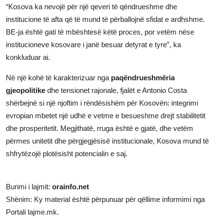
“Kosova ka nevojë për një qeveri të qëndrueshme dhe
institucione të afta që të mund të përballojnë sfidat e ardhshme.
BE-ja është gati të mbështesë këtë proces, por vetëm nëse
institucioneve kosovare i janë besuar detyrat e tyre”, ka
konkluduar ai.
Në një kohë të karakterizuar nga
paqëndrueshmëria
gjeopolitike
dhe tensionet rajonale, fjalët e Antonio Costa
shërbejnë si një njoftim i rëndësishëm për Kosovën: integrimi
evropian mbetet një udhë e vetme e besueshme drejt stabilitetit
dhe prosperitetit. Megjithatë, rruga është e gjatë, dhe vetëm
përmes unitetit dhe përgjegjësisë institucionale, Kosova mund të
shfrytëzojë plotësisht potencialin e saj.
Burimi i lajmit:
orainfo.net
Shënim: Ky material është përpunuar për qëllime informimi nga
Portali lajme.mk.