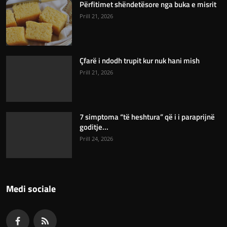
Përfitimet shëndetësore nga buka e misrit
Prill 21, 2026
Çfarë i ndodh trupit kur nuk hani mish
Prill 21, 2026
7 simptoma “të heshtura” që i i paraprijnë
goditje...
Prill 24, 2026
Medi sociale