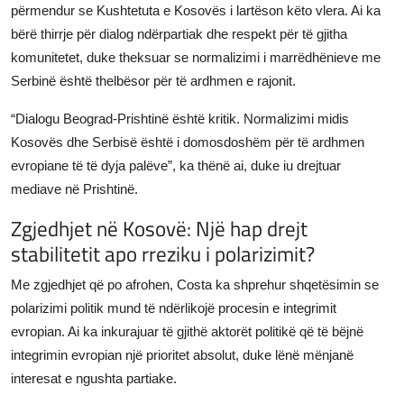
përmendur se Kushtetuta e Kosovës i lartëson këto vlera. Ai ka
bërë thirrje për dialog ndërpartiak dhe respekt për të gjitha
komunitetet, duke theksuar se normalizimi i marrëdhënieve me
Serbinë është thelbësor për të ardhmen e rajonit.
“Dialogu Beograd-Prishtinë është kritik. Normalizimi midis
Kosovës dhe Serbisë është i domosdoshëm për të ardhmen
evropiane të të dyja palëve”, ka thënë ai, duke iu drejtuar
mediave në Prishtinë.
Zgjedhjet në Kosovë: Një hap drejt
stabilitetit apo rreziku i polarizimit?
Me zgjedhjet që po afrohen, Costa ka shprehur shqetësimin se
polarizimi politik mund të ndërlikojë procesin e integrimit
evropian. Ai ka inkurajuar të gjithë aktorët politikë që të bëjnë
integrimin evropian një prioritet absolut, duke lënë mënjanë
interesat e ngushta partiake.