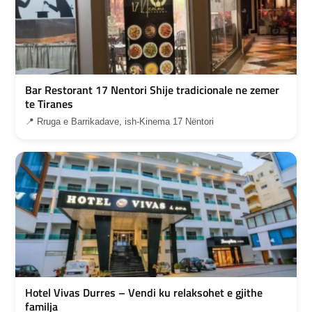
Bar Restorant 17 Nentori Shije tradicionale ne zemer
te Tiranes
📍 Rruga e Barrikadave, ish-Kinema 17 Nëntori
Hotel Vivas Durres – Vendi ku relaksohet e gjithe
familja