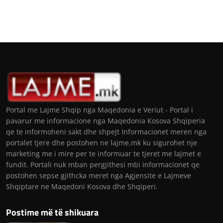
Portal me Lajme Shqip nga Maqedonia e Veriut - Portal i
pavarur me informacione nga Maqedonia Kosova Shqiperia
qe te informoheni sakt dhe shpejt Informacionet meren nga
portalet tjere dhe postohen ne lajme.mk ku sigurohet nje
marketing me i mire per te informuar te tjeret me lajmet e
fundit. Portali nuk mban pergjithesi mbi informacionet qe
postohen sepse gjithcka meret nga Agjensite e Lajmeve
Shqiptare ne Maqedoni Kosova dhe Shqiperi.
Postime më të shikuara