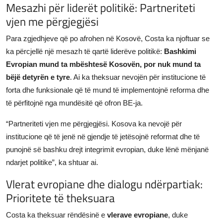
Mesazhi për liderët politikë: Partneriteti
vjen me përgjegjësi
Para zgjedhjeve që po afrohen në Kosovë, Costa ka njoftuar se
ka përcjellë një mesazh të qartë liderëve politikë:
Bashkimi
Evropian mund ta mbështesë Kosovën, por nuk mund ta
bëjë detyrën e tyre
. Ai ka theksuar nevojën për institucione të
forta dhe funksionale që të mund të implementojnë reforma dhe
të përfitojnë nga mundësitë që ofron BE-ja.
“Partneriteti vjen me përgjegjësi. Kosova ka nevojë për
institucione që të jenë në gjendje të jetësojnë reformat dhe të
punojnë së bashku drejt integrimit evropian, duke lënë mënjanë
ndarjet politike”, ka shtuar ai.
Vlerat evropiane dhe dialogu ndërpartiak:
Prioritete të theksuara
Costa ka theksuar rëndësinë e
vlerave evropiane
, duke