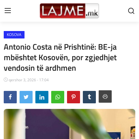
KOSOVA
Shtëpi
Antonio Costa në Prishtinë: BE-ja
LAJME MAQEDONI
mbështet Kosovën, por zgjedhjet
vendosin të ardhmen
SHQIPERI
KOSOVA
qershor 3, 2026 - 17:04
LAJME NGA BOTA
SHOWBIZ
SPORT
SHENDETI