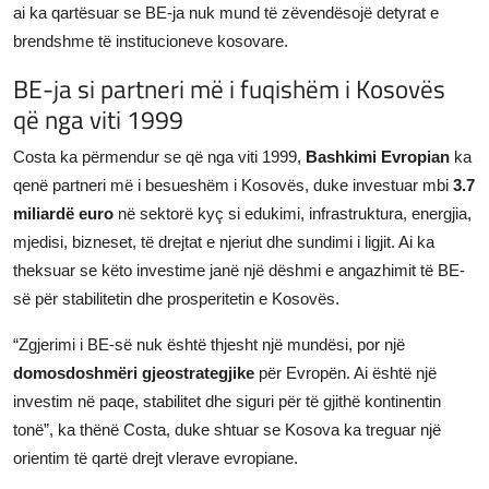
ai ka qartësuar se BE-ja nuk mund të zëvendësojë detyrat e
brendshme të institucioneve kosovare.
BE-ja si partneri më i fuqishëm i Kosovës
që nga viti 1999
Costa ka përmendur se që nga viti 1999,
Bashkimi Evropian
ka
qenë partneri më i besueshëm i Kosovës, duke investuar mbi
3.7
miliardë euro
në sektorë kyç si edukimi, infrastruktura, energjia,
mjedisi, bizneset, të drejtat e njeriut dhe sundimi i ligjit. Ai ka
theksuar se këto investime janë një dëshmi e angazhimit të BE-
së për stabilitetin dhe prosperitetin e Kosovës.
“Zgjerimi i BE-së nuk është thjesht një mundësi, por një
domosdoshmëri gjeostrategjike
për Evropën. Ai është një
investim në paqe, stabilitet dhe siguri për të gjithë kontinentin
tonë”, ka thënë Costa, duke shtuar se Kosova ka treguar një
orientim të qartë drejt vlerave evropiane.