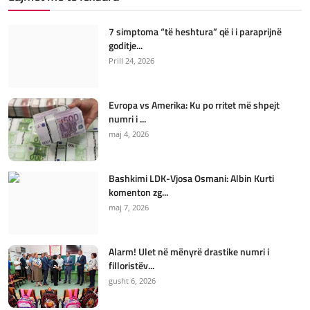
7 simptoma “të heshtura” që i i paraprijnë
goditje...
Prill 24, 2026
Evropa vs Amerika: Ku po rritet më shpejt
numri i ...
maj 4, 2026
Bashkimi LDK-Vjosa Osmani: Albin Kurti
komenton zg...
maj 7, 2026
Alarm! Ulet në mënyrë drastike numri i
filloristëv...
gusht 6, 2026