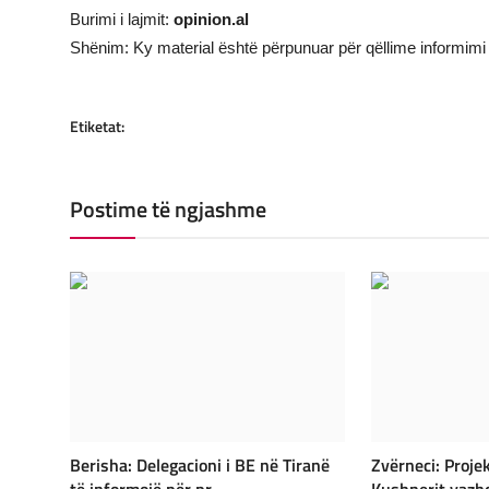
Burimi i lajmit:
opinion.al
Shënim: Ky material është përpunuar për qëllime informimi 
Etiketat:
Postime të ngjashme
Berisha: Delegacioni i BE në Tiranë
Zvërneci: Projek
të informojë për pr...
Kushnerit vazhd