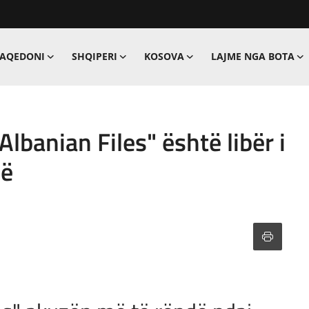
MAQEDONI
SHQIPERI
KOSOVA
LAJME NGA BOTA
banian Files" është libër i
në