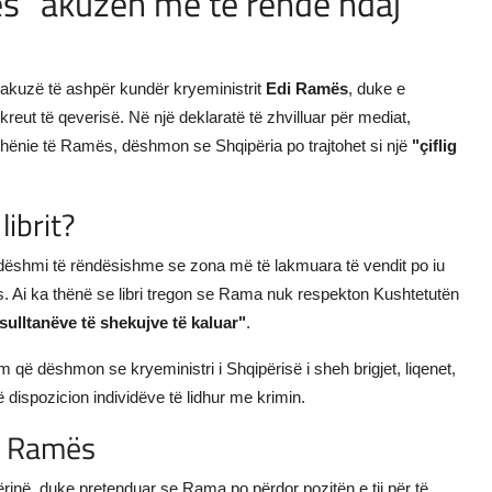
es" akuzën më të rëndë ndaj
ë akuzë të ashpër kundër kryeministrit
Edi Ramës
, duke e
reut të qeverisë. Në një deklaratë të zhvilluar për mediat,
arathënie të Ramës, dëshmon se Shqipëria po trajtohet si një
"çiflig
ibrit?
dëshmi të rëndësishme se zona më të lakmuara të vendit po iu
ës. Ai ka thënë se libri tregon se Rama nuk respekton Kushtetutën
sulltanëve të shekujve të kaluar"
.
m që dëshmon se kryeministri i Shqipërisë i sheh brigjet, liqenet,
ë dispozicion individëve të lidhur me krimin.
së Ramës
ërinë, duke pretenduar se Rama po përdor pozitën e tij për të