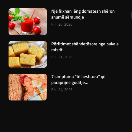
Një filxhan lëng domatesh shëron
shumë sëmundje
Prill 20, 2026
Përfitimet shëndetësore nga buka e
misrit
Prill 21, 2026
7 simptoma “të heshtura” që i i
paraprijnë goditje...
Prill 24, 2026