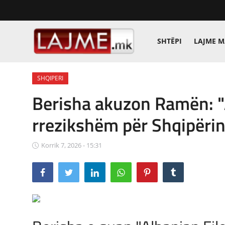
SHTËPI
LAJME 
Shtëpi
SHQIPERI
LAJME MAQEDONI
Berisha akuzon Ramën: "Al
SHQIPERI
rrezikshëm për Shqipëri
KOSOVA
Korrik 7, 2026 - 15:31
LAJME NGA BOTA
SHOWBIZ
SPORT
SHENDETI