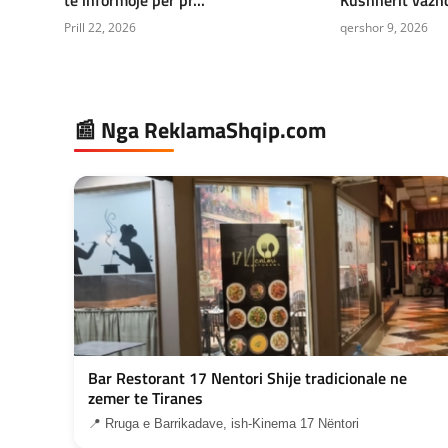
Prill 22, 2026
qershor 9, 2026
📰 Nga ReklamaShqip.com
Bar Restorant 17 Nentori Shije tradicionale ne
zemer te Tiranes
📍 Rruga e Barrikadave, ish-Kinema 17 Nëntori