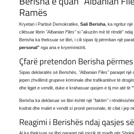
Berisha e quan "Albanian Fil
Ramës
JETA
Gallery
Kryetari i Partisë Demokratike,
Sali Berisha
, ka ngritur nj
cilësuar librin
"Albanian Files"
si "akuzën më të rëndë" ndaj k
Shqip
Berisha ka theksuar se libri, i cili sipas tij përmban një p
personal"
nga ana e kryeministrit.
Çfarë pretendon Berisha përmes l
Sipas deklaratës së Berishës,
"Albanian Files"
paraqet një 
jepen zhvillimit grupeve kriminale dhe trafikantëve të drog
dhe ligjet e vendit, duke e krahasuar qasjen e tij me atë të
"
Berisha ka deklaruar se libri është një "faktim" i rëndësishë
kodrat dhe malet e vendit si pronë personale, të cilat i jep n
Reagimi i Berishës ndaj qasjes 
Ai ka theksuar se libri paraqet një rrezik të madh për Shqip