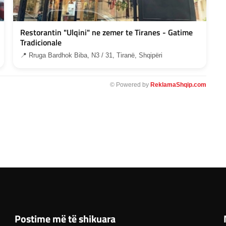
Restorantin "Ulqini" ne zemer te Tiranes - Gatime
Tradicionale
📍 Rruga Bardhok Biba, N3 / 31, Tiranë, Shqipëri
© Powered by
ReklamaShqip.com
Postime më të shikuara