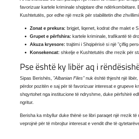
favorizuar kartele kriminale shqiptare dhe ndërkombëtare. B
Kushtetutës, por edhe një rrezik për stabilitetin dhe zhvillimi
Zonat e prekura:
brigjet, liqenet, kodrat dhe malet e S
Grupet e përfshira:
kartele kriminale, trafikantë të d
Akuza kryesore:
trajtimi i Shqipërisë si një "çiflig pers
Konsekencat:
shkelje e Kushtetutës dhe rrezik për stab
Pse është ky libër aq i rëndësis
Sipas Berishës,
"Albanian Files"
nuk është thjesht një libë
përdor pozitën e saj për të favorizuar interesat e grupeve kri
shqyrtohet nga institucione të ndryshme, duke përfshirë edh
ngritur.
Berisha ka mbyllur duke thënë se libri paraqet një rrezik t
veprojnë për të mbrojtur interesat e vendit dhe të qytetarëv