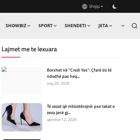
Shqip
SHOWBIZ
SPORT
SHENDETI
JETA
Lajmet me te lexuara
Borxhet në "Credi Yes": Çfarë do të
ndodhë pas heq...
maj 26, 2026
Të zezat që mbizotërojnë: pse takat e
zeza janë gj...
qershor 12, 2026