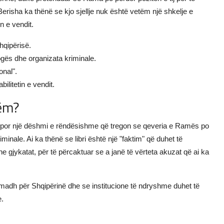
erisha ka thënë se kjo sjellje nuk është vetëm një shkelje e
n e vendit.
hqipërisë.
rogës dhe organizata kriminale.
onal".
ilitetin e vendit.
hëm?
r, por një dëshmi e rëndësishme që tregon se qeveria e Ramës po
minale. Ai ka thënë se libri është një "faktim" që duhet të
e gjykatat, për të përcaktuar se a janë të vërteta akuzat që ai ka
ë madh për Shqipërinë dhe se institucione të ndryshme duhet të
e.