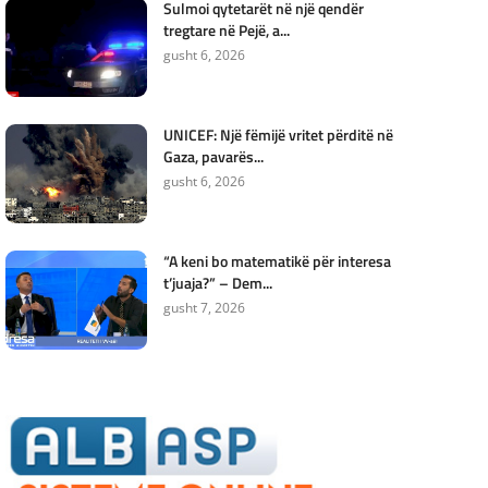
Sulmoi qytetarët në një qendër
tregtare në Pejë, a...
gusht 6, 2026
UNICEF: Një fëmijë vritet përditë në
Gaza, pavarës...
gusht 6, 2026
“A keni bo matematikë për interesa
t’juaja?” – Dem...
gusht 7, 2026