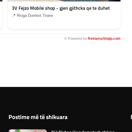
3V Fejzo Mobile shop - gjen gjithcka qe te duhet
📍 Rruga Durrësit Tirane
© Powered by
ReklamaShqip.com
Postime më të shikuara