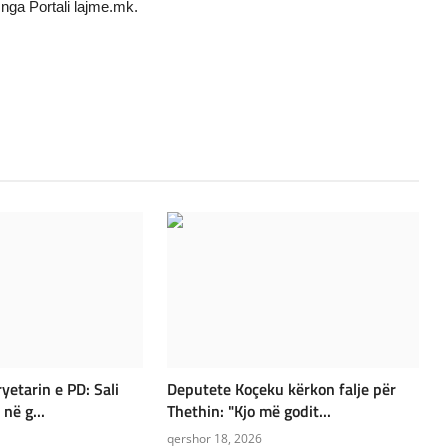
nga Portali lajme.mk.
yetarin e PD: Sali
Deputete Koçeku kërkon falje për
në g...
Thethin: "Kjo më godit...
qershor 18, 2026