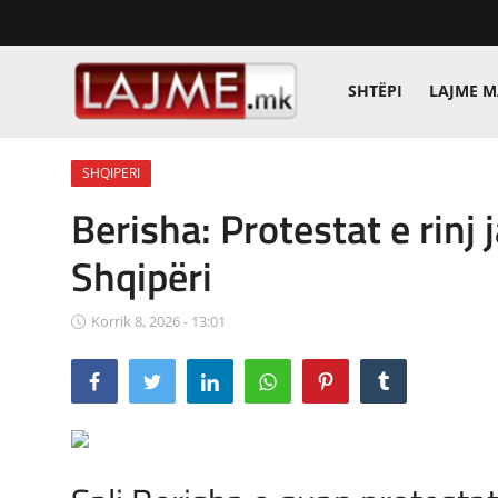
SHTËPI
LAJME 
Shtëpi
SHQIPERI
LAJME MAQEDONI
Berisha: Protestat e rinj 
SHQIPERI
Shqipëri
KOSOVA
Korrik 8, 2026 - 13:01
LAJME NGA BOTA
SHOWBIZ
SPORT
SHENDETI