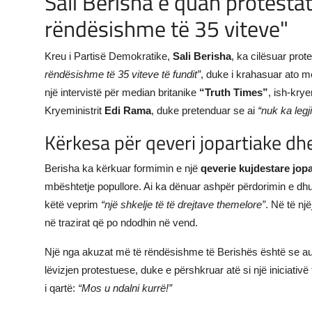
Sali Berisha e quan protestat 
rëndësishme të 35 viteve"
JETA
Gallery
Kreu i Partisë Demokratike,
Sali Berisha
, ka cilësuar prot
rëndësishme të 35 viteve të fundit”
, duke i krahasuar ato m
Shqip
një intervistë për median britanike
“Truth Times”
, ish-kry
Kryeministrit
Edi Rama
, duke pretenduar se ai
“nuk ka legji
Kërkesa për qeveri jopartiake dh
Berisha ka kërkuar formimin e një
qeverie kujdestare jopa
mbështetje popullore. Ai ka dënuar ashpër përdorimin e dh
këtë veprim
“një shkelje të të drejtave themelore”
. Në të nj
në trazirat që po ndodhin në vend.
Një nga akuzat më të rëndësishme të Berishës është se aut
lëvizjen protestuese, duke e përshkruar atë si një iniciativë 
i qartë:
“Mos u ndalni kurrë!”