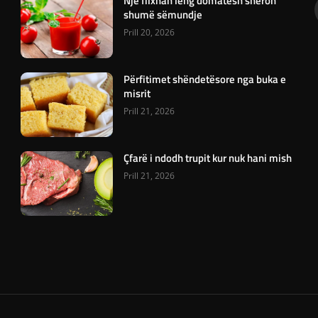
Një filxhan lëng domatesh shëron
shumë sëmundje
Prill 20, 2026
Përfitimet shëndetësore nga buka e
misrit
Prill 21, 2026
Çfarë i ndodh trupit kur nuk hani mish
Prill 21, 2026