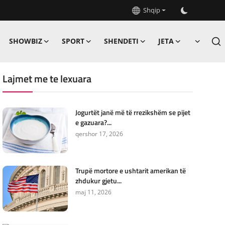
Shqip
SHOWBIZ
SPORT
SHENDETI
JETA
Lajmet me te lexuara
Jogurtët janë më të rrezikshëm se pijet
e gazuara?...
qershor 17, 2026
Trupë mortore e ushtarit amerikan të
zhdukur gjetu...
maj 11, 2026