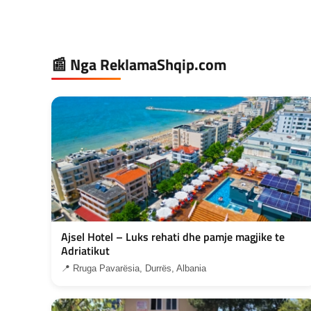
📰 Nga ReklamaShqip.com
Ajsel Hotel – Luks rehati dhe pamje magjike te
Adriatikut
📍 Rruga Pavarësia, Durrës, Albania