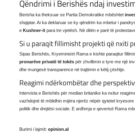
Qëndrimi i Berishës ndaj investim
Berisha ka theksuar se Partia Demokratike mbështet
inve
shqiptar. Ai ka deklaruar se ky qëndrim ka mbetur i pandry
e
Kushner-it
para tre vjetësh. Në ditën e parë të protestave
Si u paraqit fillimisht projekti që nxiti 
Sipas Berishës, Kryeministri Rama e kishte paraqitur fillimish
pronarëve privatë të tokës
për zhvillimin e tyre me një in
dhe mungesë transparence në trajtimin e këtij çështje.
Reagimi ndërkombëtar dhe perspekti
Intervista e Berishës për median britanike ka nxitur reagim
vazhdojnë të mblidhin mijëra njerëz nëpër qytetet kryesore
politik dhe drejtësi sociale. E ardhmja e qeverisë Rama mbet
Burimi i lajmit:
opinion.al