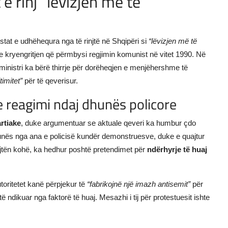
e rinj "lëvizjen më të
estat e udhëhequra nga të rinjtë në Shqipëri si
“lëvizjen më të
e kryengritjen që përmbysi regjimin komunist në vitet 1990. Në
eministri ka bërë thirrje për dorëheqjen e menjëhershme të
timitet”
për të qeverisur.
e reagimi ndaj dhunës policore
rtiake
, duke argumentuar se aktuale qeveri ka humbur çdo
unës nga ana e policisë kundër demonstruesve, duke e quajtur
ëjtën kohë, ka hedhur poshtë pretendimet për
ndërhyrje të huaj
oritetet kanë përpjekur të
“fabrikojnë një imazh antisemit”
për
të ndikuar nga faktorë të huaj. Mesazhi i tij për protestuesit ishte