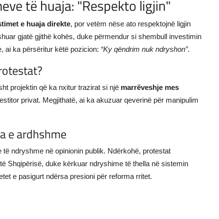
eve të huaja: "Respekto ligjin"
stimet e huaja direkte
, por vetëm nëse ato respektojnë ligjin
shuar gjatë gjithë kohës, duke përmendur si shembull investimin
, ai ka përsëritur këtë pozicion:
“Ky qëndrim nuk ndryshon”
.
protestat?
t projektin që ka nxitur trazirat si një
marrëveshje mes
vestitor privat. Megjithatë, ai ka akuzuar qeverinë për manipulim
va e ardhshme
e të ndryshme në opinionin publik. Ndërkohë, protestat
 të Shqipërisë, duke kërkuar ndryshime të thella në sistemin
et e pasigurt ndërsa presioni për reforma rritet.