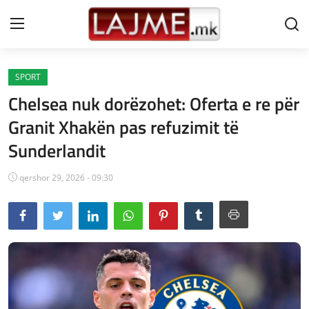
SPORT
Shtëpi
Chelsea nuk dorëzohet: Oferta e re për
LAJME MAQEDONI
Granit Xhakën pas refuzimit të
Sunderlandit
SHQIPERI
KOSOVA
qershor 29, 2026 - 09:30
LAJME NGA BOTA
SHOWBIZ
SPORT
SHENDETI