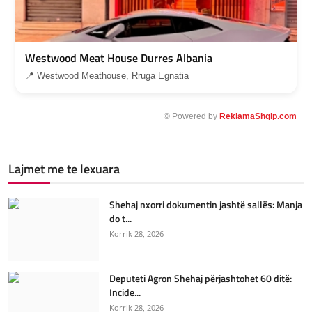
Westwood Meat House Durres Albania
📍 Westwood Meathouse, Rruga Egnatia
© Powered by
ReklamaShqip.com
Lajmet me te lexuara
Shehaj nxorri dokumentin jashtë sallës: Manja
do t...
Korrik 28, 2026
Deputeti Agron Shehaj përjashtohet 60 ditë:
Incide...
Korrik 28, 2026