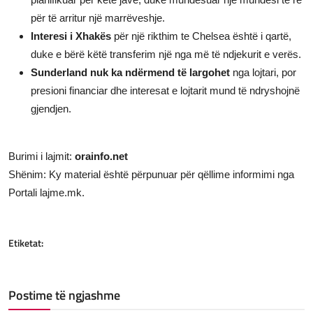
për të arritur një marrëveshje.
Interesi i Xhakës
për një rikthim te Chelsea është i qartë,
duke e bërë këtë transferim një nga më të ndjekurit e verës.
Sunderland nuk ka ndërmend të largohet
nga lojtari, por
presioni financiar dhe interesat e lojtarit mund të ndryshojnë
gjendjen.
Burimi i lajmit:
orainfo.net
Shënim: Ky material është përpunuar për qëllime informimi nga
Portali lajme.mk.
Etiketat:
Postime të ngjashme