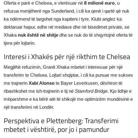
Oferta e parë e Chelsea, e vlerësuar në
8 milionë euro
, u
refuzua menjëherë nga Sunderland, i cili ka qenë i qartë që nuk
ka ndërmend të largohet nga kapiteni i tyre. Klubi anglez ka
deklaruar hapur, edhe në mediave dhe në bisedimet private, se
Xhaka
nuk është në shitje
dhe se nuk do të shqyrtojnë oferta të
tjera për lojtarin.
Interesi i Xhakës për një rikthim te Chelsea
Megjithë refuzimin, Granit Xhaka mbetet i interesuar për një
transferim te Chelsea. Lojtari shqiptar, i cili ka punuar me sukses
me trajnerin
Xabi Alonso
te Bayer Leverkusen, dëshiron të
ribashkohet me ish-trajnerin e tij në
Stamford Bridge
. Kjo lidhje e
mëparshme e ka bërë atë të shikojë me optimizëm mundësinë e
një transferimi në Londër.
Perspektiva e Plettenberg: Transferimi
mbetet i vështirë, por jo i pamundur