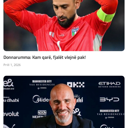
Donnarumma: Kam qarë, fjalët vlejnë pak!
Prill 1, 2026