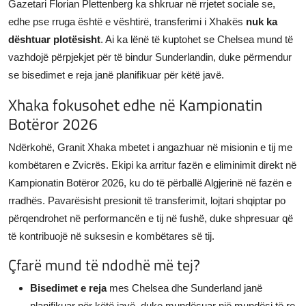
Gazetari Florian Plettenberg ka shkruar në rrjetet sociale se,
edhe pse rruga është e vështirë, transferimi i Xhakës
nuk ka
dështuar plotësisht
. Ai ka lënë të kuptohet se Chelsea mund të
vazhdojë përpjekjet për të bindur Sunderlandin, duke përmendur
se bisedimet e reja janë planifikuar për këtë javë.
Xhaka fokusohet edhe në Kampionatin
Botëror 2026
Ndërkohë, Granit Xhaka mbetet i angazhuar në misionin e tij me
kombëtaren e Zvicrës. Ekipi ka arritur fazën e eliminimit direkt në
Kampionatin Botëror 2026, ku do të përballë Algjerinë në fazën e
rradhës. Pavarësisht presionit të transferimit, lojtari shqiptar po
përqendrohet në performancën e tij në fushë, duke shpresuar që
të kontribuojë në suksesin e kombëtares së tij.
Çfarë mund të ndodhë më tej?
Bisedimet e reja
mes Chelsea dhe Sunderland janë
planifikuar për këtë javë, duke mundësuar një mundësi të re