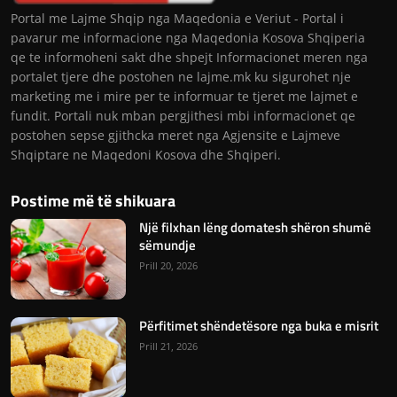
Portal me Lajme Shqip nga Maqedonia e Veriut - Portal i
pavarur me informacione nga Maqedonia Kosova Shqiperia
qe te informoheni sakt dhe shpejt Informacionet meren nga
portalet tjere dhe postohen ne lajme.mk ku sigurohet nje
marketing me i mire per te informuar te tjeret me lajmet e
fundit. Portali nuk mban pergjithesi mbi informacionet qe
postohen sepse gjithcka meret nga Agjensite e Lajmeve
Shqiptare ne Maqedoni Kosova dhe Shqiperi.
Postime më të shikuara
Një filxhan lëng domatesh shëron shumë
sëmundje
Prill 20, 2026
Përfitimet shëndetësore nga buka e misrit
Prill 21, 2026