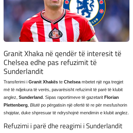
JETA
Gallery
Shqip
Granit Xhaka në qendër të interesit të
Chelsea edhe pas refuzimit të
Sunderlandit
Transferimi i
Granit Xhakës
te
Chelsea
mbetet një nga tregjet
më të ndjekura të verës, pavarësisht refuzimit të parë të klubit
anglez,
Sunderland
. Sipas raportimeve të gazetarit
Florian
Plettenberg
,
Blutë
po përgatisin një ofertë të re për mesfushorin
shqiptar, duke shpresuar të ndryshojnë mendimin e klubit anglez.
Refuzimi i parë dhe reagimi i Sunderlandit