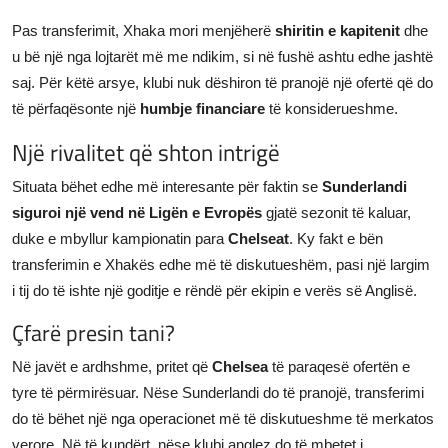
Pas transferimit, Xhaka mori menjëherë
shiritin e kapitenit
dhe
u bë një nga lojtarët më me ndikim, si në fushë ashtu edhe jashtë
saj. Për këtë arsye, klubi nuk dëshiron të pranojë një ofertë që do
të përfaqësonte një
humbje financiare
të konsiderueshme.
Një rivalitet që shton intrigë
Situata bëhet edhe më interesante për faktin se
Sunderlandi
siguroi një vend në Ligën e Evropës
gjatë sezonit të kaluar,
duke e mbyllur kampionatin para
Chelseat
. Ky fakt e bën
transferimin e Xhakës edhe më të diskutueshëm, pasi një largim
i tij do të ishte një goditje e rëndë për ekipin e verës së Anglisë.
Çfarë presin tani?
Në javët e ardhshme, pritet që
Chelsea
të paraqesë ofertën e
tyre të përmirësuar. Nëse Sunderlandi do të pranojë, transferimi
do të bëhet një nga operacionet më të diskutueshme të merkatos
verore. Në të kundërt, nëse klubi anglez do të mbetet i