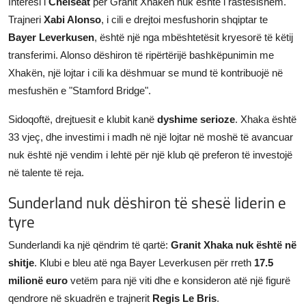
Interesi i
Chelseat
për Granit Xhakën nuk është i rastësishëm.
Trajneri
Xabi Alonso
, i cili e drejtoi mesfushorin shqiptar te
Bayer Leverkusen
, është një nga mbështetësit kryesorë të këtij
transferimi. Alonso dëshiron të ripërtërijë bashkëpunimin me
Xhakën, një lojtar i cili ka dëshmuar se mund të kontribuojë në
mesfushën e "Stamford Bridge".
Sidoqoftë, drejtuesit e klubit kanë
dyshime serioze
. Xhaka është
33 vjeç, dhe investimi i madh në një lojtar në moshë të avancuar
nuk është një vendim i lehtë për një klub që preferon të investojë
në talente të reja.
Sunderland nuk dëshiron të shesë liderin e
tyre
Sunderlandi ka një qëndrim të qartë:
Granit Xhaka nuk është në
shitje
. Klubi e bleu atë nga Bayer Leverkusen për rreth
17.5
milionë euro
vetëm para një viti dhe e konsideron atë një figurë
qendrore në skuadrën e trajnerit
Regis Le Bris
.