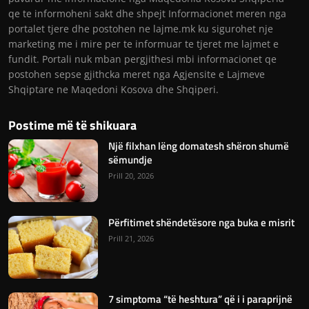
qe te informoheni sakt dhe shpejt Informacionet meren nga
portalet tjere dhe postohen ne lajme.mk ku sigurohet nje
marketing me i mire per te informuar te tjeret me lajmet e
fundit. Portali nuk mban pergjithesi mbi informacionet qe
postohen sepse gjithcka meret nga Agjensite e Lajmeve
Shqiptare ne Maqedoni Kosova dhe Shqiperi.
Postime më të shikuara
Një filxhan lëng domatesh shëron shumë
sëmundje
Prill 20, 2026
Përfitimet shëndetësore nga buka e misrit
Prill 21, 2026
7 simptoma “të heshtura” që i i paraprijnë