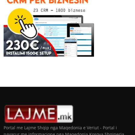
Portal me Lajme Shqip nga Maqedonia e Veriut - Portal i
pavarur me informacione nga Maqedonia Kosova Shqiperia