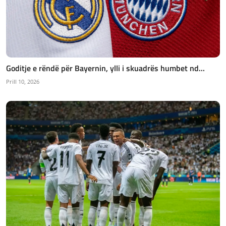
Goditje e rëndë për Bayernin, ylli i skuadrës humbet nd...
Prill 10, 2026