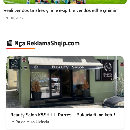
Reali vendos ta shes yllin e ekipit, e vendos edhe çmimin
Prill 10, 2026
📰 Nga ReklamaShqip.com
Beauty Salon K&SH 💇‍♀️ Durres – Bukuria fillon ketu!
📍 Rruga Mujo Ulqinaku