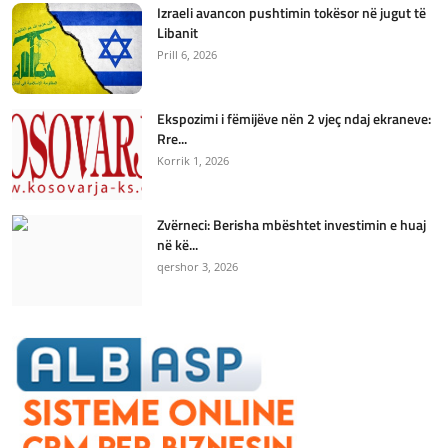
Izraeli avancon pushtimin tokësor në jugut të
Libanit
Prill 6, 2026
Ekspozimi i fëmijëve nën 2 vjeç ndaj ekraneve:
Rre...
Korrik 1, 2026
Zvërneci: Berisha mbështet investimin e huaj
në kë...
qershor 3, 2026