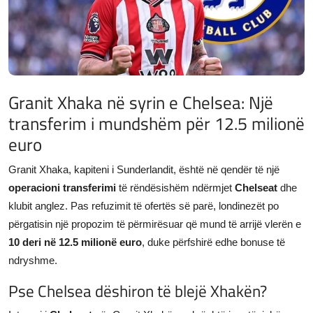
JETA
Gallery
Shqip
Granit Xhaka në syrin e Chelsea: Një
transferim i mundshëm për 12.5 milionë
euro
Granit Xhaka, kapiteni i Sunderlandit, është në qendër të një
operacioni transferimi
të rëndësishëm ndërmjet
Chelseat
dhe
klubit anglez. Pas refuzimit të ofertës së parë, londinezët po
përgatisin një propozim të përmirësuar që mund të arrijë vlerën e
10 deri në 12.5 milionë euro
, duke përfshirë edhe bonuse të
ndryshme.
Pse Chelsea dëshiron të blejë Xhakën?