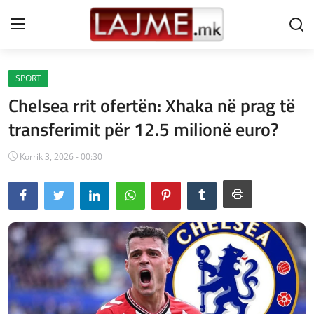
SPORT
Shtëpi
Chelsea rrit ofertën: Xhaka në prag të
LAJME MAQEDONI
transferimit për 12.5 milionë euro?
SHQIPERI
Korrik 3, 2026 - 00:30
KOSOVA
LAJME NGA BOTA
SHOWBIZ
SPORT
SHENDETI