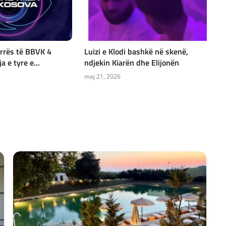
rrës të BBVK 4
Luizi e Klodi bashkë në skenë,
a e tyre e...
ndjekin Kiarën dhe Elijonën
maj 21, 2026