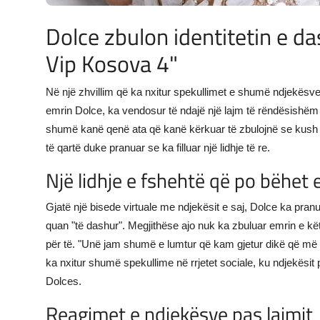
Dolce zbulon identitetin e da
Vip Kosova 4"
Në një zhvillim që ka nxitur spekullimet e shumë ndjekësve,
emrin Dolce, ka vendosur të ndajë një lajm të rëndësishëm 
shumë kanë qenë ata që kanë kërkuar të zbulojnë se kush is
të qartë duke pranuar se ka filluar një lidhje të re.
Një lidhje e fshehtë që po bëhet 
Gjatë një bisede virtuale me ndjekësit e saj, Dolce ka pran
quan "të dashur". Megjithëse ajo nuk ka zbuluar emrin e kë
për të. "Unë jam shumë e lumtur që kam gjetur dikë që më 
ka nxitur shumë spekullime në rrjetet sociale, ku ndjekësit po
Dolces.
Reagimet e ndjekësve pas lajmit