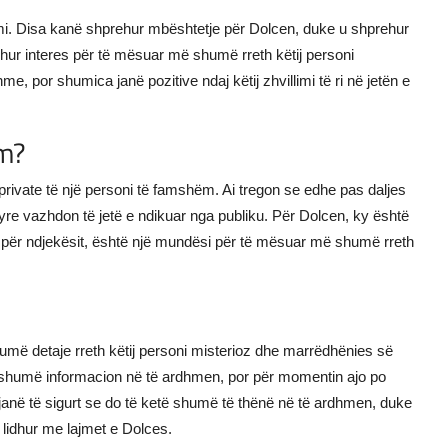
i. Disa kanë shprehur mbështetje për Dolcen, duke u shprehur
rehur interes për të mësuar më shumë rreth këtij personi
e, por shumica janë pozitive ndaj këtij zhvillimi të ri në jetën e
ëm?
rivate të një personi të famshëm. Ai tregon se edhe pas daljes
 tyre vazhdon të jetë e ndikuar nga publiku. Për Dolcen, ky është
a për ndjekësit, është një mundësi për të mësuar më shumë rreth
më detaje rreth këtij personi misterioz dhe marrëdhënies së
ë shumë informacion në të ardhmen, por për momentin ajo po
 janë të sigurt se do të ketë shumë të thënë në të ardhmen, duke
 lidhur me lajmet e Dolces.