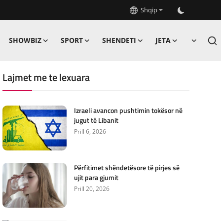
Shqip
SHOWBIZ
SPORT
SHENDETI
JETA
Lajmet me te lexuara
Izraeli avancon pushtimin tokësor në
jugut të Libanit
Prill 6, 2026
Përfitimet shëndetësore të pirjes së
ujit para gjumit
Prill 20, 2026