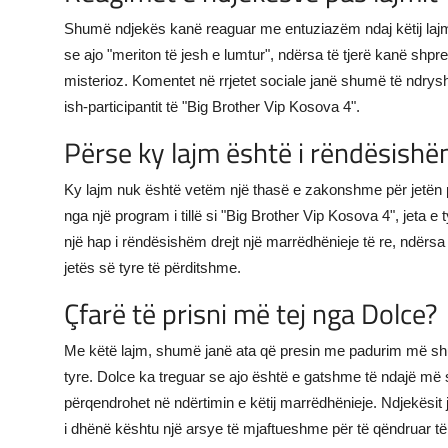
Shumë ndjekës kanë reaguar me entuziazëm ndaj këtij lajm
se ajo "meriton të jesh e lumtur", ndërsa të tjerë kanë shp
misterioz. Komentet në rrjetet sociale janë shumë të ndryshm
ish-participantit të "Big Brother Vip Kosova 4".
Përse ky lajm është i rëndësish
Ky lajm nuk është vetëm një thasë e zakonshme për jetën p
nga një program i tillë si "Big Brother Vip Kosova 4", jeta e
një hap i rëndësishëm drejt një marrëdhënieje të re, ndërs
jetës së tyre të përditshme.
Çfarë të prisni më tej nga Dolce?
Me këtë lajm, shumë janë ata që presin me padurim më shu
tyre. Dolce ka treguar se ajo është e gatshme të ndajë m
përqendrohet në ndërtimin e këtij marrëdhënieje. Ndjekësit
i dhënë kështu një arsye të mjaftueshme për të qëndruar të