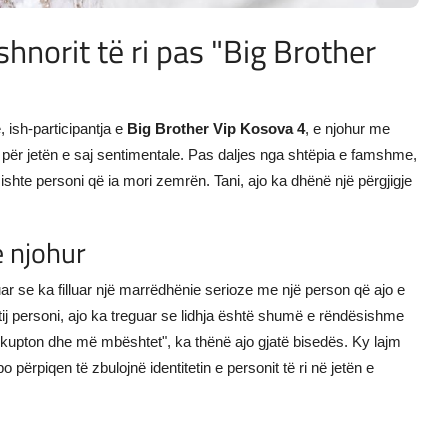
shnorit të ri pas "Big Brother
 ish-participantja e
Big Brother Vip Kosova 4
, e njohur me
për jetën e saj sentimentale. Pas daljes nga shtëpia e famshme,
hte personi që ia mori zemrën. Tani, ajo ka dhënë një përgjigje
e njohur
uar se ka filluar një marrëdhënie serioze me një person që ajo e
tij personi, ajo ka treguar se lidhja është shumë e rëndësishme
kupton dhe më mbështet", ka thënë ajo gjatë bisedës. Ky lajm
 përpiqen të zbulojnë identitetin e personit të ri në jetën e