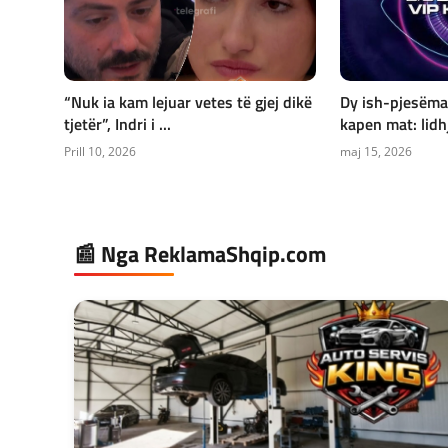
“Nuk ia kam lejuar vetes të gjej dikë
Dy ish-pjesëma
tjetër”, Indri i ...
kapen mat: lidhj
Prill 10, 2026
maj 15, 2026
📰 Nga ReklamaShqip.com