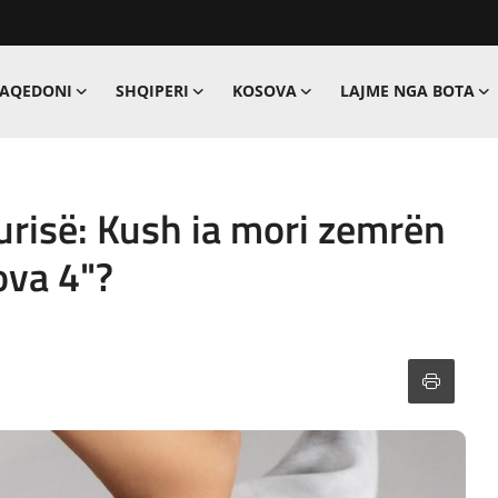
MAQEDONI
SHQIPERI
KOSOVA
LAJME NGA BOTA
urisë: Kush ia mori zemrën
ova 4"?