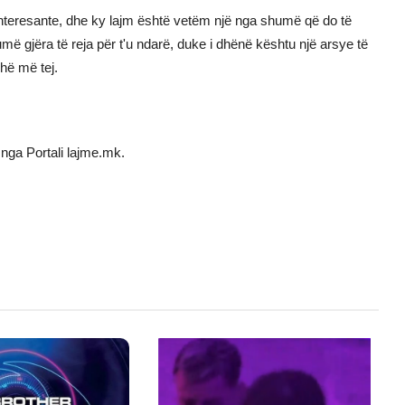
 interesante, dhe ky lajm është vetëm një nga shumë që do të
umë gjëra të reja për t'u ndarë, duke i dhënë kështu një arsye të
hë më tej.
nga Portali lajme.mk.