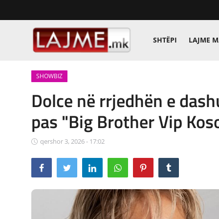
SHTËPI
LAJME 
Shtëpi
SHOWBIZ
LAJME MAQEDONI
Dolce në rrjedhën e dash
SHQIPERI
pas "Big Brother Vip Kos
KOSOVA
qershor 3, 2026 - 17:02
LAJME NGA BOTA
SHOWBIZ
SPORT
SHENDETI