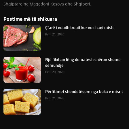
Shqiptare ne Maqedoni Kosova dhe Shqiperi.
Postime më të shikuara
Çfarë i ndodh trupit kur nuk hani mish
Prill 21, 2026
Një filxhan lëng domatesh shëron shumë
sëmundje
Prill 20, 2026
Përfitimet shëndetësore nga buka e misrit
Prill 21, 2026