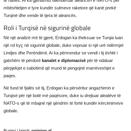
të naftës. Ai ka gjithashtu falënderuar aleancën e NATO-s për
mbështetjen e tyre kundër sulmeve raketore që kanë prekë
Turqinë dhe vende të tjera të aleancës.
Roli i Turqisë në sigurinë globale
Në një analizë më të gjerë, Erdogan ka theksuar se Turqia luan
një rol kyç në sigurinë globale, duke vepruar si një urë ndërmjet
Lindjes dhe Perëndimit. Ai ka përmendur se vendi i tij është i
gatshëm të përdorë
kanalet e diplomacisë
për të ndaluar
përpjekjet e sabotimit që mund të pengojnë marrëveshjet e
paqes.
Në fund të fjalës së tij, Erdogan ka përsëritur angazhimin e
Turqisë për një botë më paqësore, duke iu drejtuar aleatëve të
NATO-s që të mbajnë një qëndrim të fortë kundër kërcënimeve
globale.
Burimi i lajmit:
opinion.al