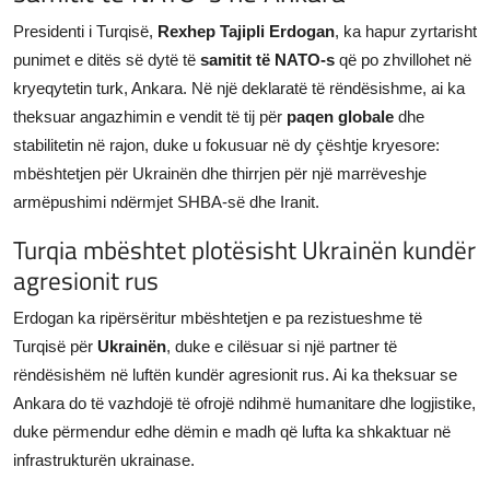
JETA
Presidenti i Turqisë,
Rexhep Tajipli Erdogan
, ka hapur zyrtarisht
punimet e ditës së dytë të
samitit të NATO-s
që po zhvillohet në
Gallery
kryeqytetin turk, Ankara. Në një deklaratë të rëndësishme, ai ka
theksuar angazhimin e vendit të tij për
paqen globale
dhe
Shqip
stabilitetin në rajon, duke u fokusuar në dy çështje kryesore:
mbështetjen për Ukrainën dhe thirrjen për një marrëveshje
armëpushimi ndërmjet SHBA-së dhe Iranit.
Turqia mbështet plotësisht Ukrainën kundër
agresionit rus
Erdogan ka ripërsëritur mbështetjen e pa rezistueshme të
Turqisë për
Ukrainën
, duke e cilësuar si një partner të
rëndësishëm në luftën kundër agresionit rus. Ai ka theksuar se
Ankara do të vazhdojë të ofrojë ndihmë humanitare dhe logjistike,
duke përmendur edhe dëmin e madh që lufta ka shkaktuar në
infrastrukturën ukrainase.