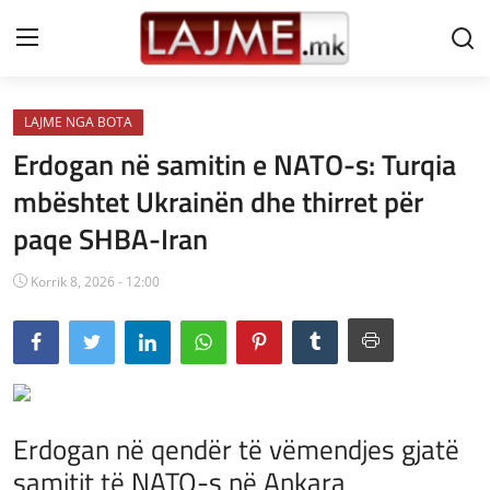
LAJME NGA BOTA
Shtëpi
Erdogan në samitin e NATO-s: Turqia
LAJME MAQEDONI
mbështet Ukrainën dhe thirret për
paqe SHBA-Iran
SHQIPERI
KOSOVA
Korrik 8, 2026 - 12:00
LAJME NGA BOTA
SHOWBIZ
SPORT
Erdogan në qendër të vëmendjes gjatë
samitit të NATO-s në Ankara
SHENDETI