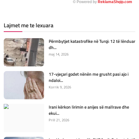
© Powered by
ReklamaShqip.com
Lajmet me te lexuara
Përmbytjet katastrofike në Turqi: 12 të lënduar
dh...
maj 14, 2026
17-vjeçari godet nënën me grusht pasi ajo i
ndaloi...
Korrik 9, 2026
Irani kërkon lirimin e anijes së mallrave dhe
ekui...
Prill 21, 2026