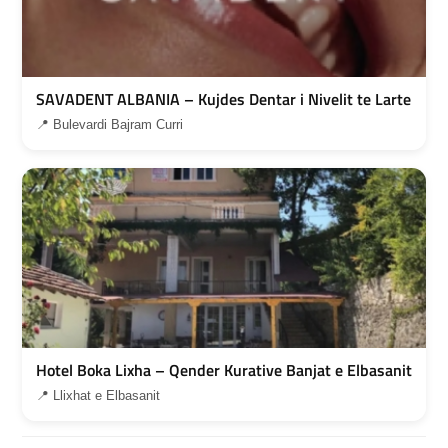
SAVADENT ALBANIA – Kujdes Dentar i Nivelit te Larte
📍 Bulevardi Bajram Curri
Hotel Boka Lixha – Qender Kurative Banjat e Elbasanit
📍 Llixhat e Elbasanit