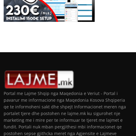
Portal me Lajme Shqip nga Maqedonia e Veriut - Portal i
pavarur me informacione nga Maqedonia Kosova Shqiperia
qe te informoheni sakt dhe shpejt Informacionet meren nga
portalet tjere dhe postohen ne lajme.mk ku sigurohet nje
marketing me i mire per te informuar te tjeret me lajmet e
fundit. Portali nuk mban pergjithesi mbi informacionet qe
postohen sepse gjithcka meret nga Agjensite e Lajmeve