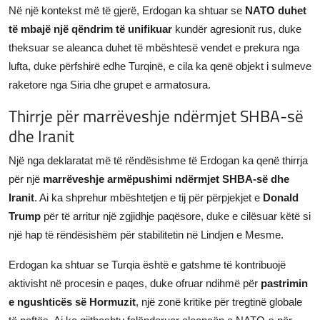
Në një kontekst më të gjerë, Erdogan ka shtuar se
NATO duhet
të mbajë një qëndrim të unifikuar
kundër agresionit rus, duke
theksuar se aleanca duhet të mbështesë vendet e prekura nga
lufta, duke përfshirë edhe Turqinë, e cila ka qenë objekt i sulmeve
raketore nga Siria dhe grupet e armatosura.
Thirrje për marrëveshje ndërmjet SHBA-së
dhe Iranit
Një nga deklaratat më të rëndësishme të Erdogan ka qenë thirrja
për një
marrëveshje armëpushimi ndërmjet SHBA-së dhe
Iranit
. Ai ka shprehur mbështetjen e tij për përpjekjet e
Donald
Trump
për të arritur një zgjidhje paqësore, duke e cilësuar këtë si
një hap të rëndësishëm për stabilitetin në Lindjen e Mesme.
Erdogan ka shtuar se Turqia është e gatshme të kontribuojë
aktivisht në procesin e paqes, duke ofruar ndihmë për
pastrimin
e ngushticës së Hormuzit
, një zonë kritike për tregtinë globale