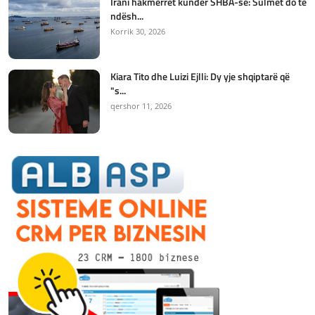
Irani hakmerret kundër SHBA-së: Sulmet do të
ndësh...
Korrik 30, 2026
Kiara Tito dhe Luizi Ejlli: Dy yje shqiptarë që
"s...
qershor 11, 2026