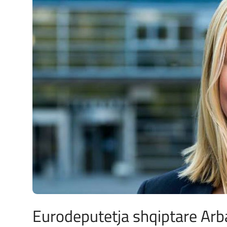
JETA
Gallery
Shqip
Eurodeputetja shqiptare Arb