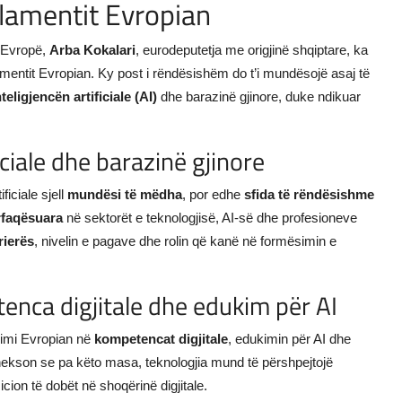
rlamentit Evropian
ë Evropë,
Arba Kokalari
, eurodeputetja me origjinë shqiptare, ka
mentit Evropian. Ky post i rëndësishëm do t’i mundësojë asaj të
nteligjencën artificiale (AI)
dhe barazinë gjinore, duke ndikuar
iciale dhe barazinë gjinore
ficiale sjell
mundësi të mëdha
, por edhe
sfida të rëndësishme
rfaqësuara
në sektorët e teknologjisë, AI-së dhe profesioneve
rierës
, nivelin e pagave dhe rolin që kanë në formësimin e
enca digjitale dhe edukim për AI
imi Evropian në
kompetencat digjitale
, edukimin për AI dhe
thekson se pa këto masa, teknologjia mund të përshpejtojë
cion të dobët në shoqërinë digjitale.