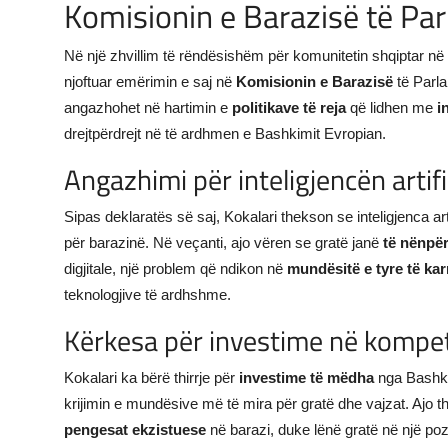
Komisionin e Barazisë të Pa
Në një zhvillim të rëndësishëm për komunitetin shqiptar n
njoftuar emërimin e saj në
Komisionin e Barazisë
të Parla
angazhohet në hartimin e
politikave të reja
që lidhen me
i
drejtpërdrejt në të ardhmen e Bashkimit Evropian.
Angazhimi për inteligjencën artif
Sipas deklaratës së saj, Kokalari thekson se inteligjenca arti
për barazinë. Në veçanti, ajo vëren se gratë janë
të nënpë
digjitale, një problem që ndikon në
mundësitë e tyre të kar
teknologjive të ardhshme.
Kërkesa për investime në kompet
Kokalari ka bërë thirrje për
investime të mëdha
nga Bashk
krijimin e mundësive më të mira për gratë dhe vajzat. Ajo 
pengesat ekzistuese
në barazi, duke lënë gratë në një pozi