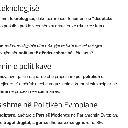
teknologjisë
mi i teknologjisë
, duke përmendur fenomene si
“deepfake”
o praktika prekin veçanërisht gratë, duke rritur rrezikun e
 ardhmen digjitale dhe mbrojtje të fortë kur teknologjia
evojën për
politika të qëndrueshme
në këtë fushë.
min e politikave
ganizatave që të ndajnë ide dhe propozime për
politikën e
ë gjinore. Kjo përfshin edhe angazhimin e komunitetit shqiptar në
shme
në procesin vendimmarrës.
ësishme në Politikën Evropiane
hqiptare
, anëtare e
Partisë Moderate
në Parlamentin Evropian.
 e
tregut digjital
,
sigurisë
dhe
barazisë gjinore
në BE.