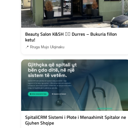
Beauty Salon K&SH 💇‍♀️ Durres – Bukuria fillon
ketu!
📍 Rruga Mujo Ulqinaku
SpitaliCRM Sistemi i Plote i Menaxhimit Spitalor ne
Gjuhen Shqipe