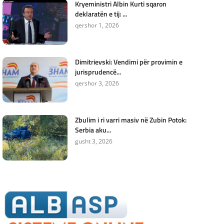
Kryeministri Albin Kurti sqaron
deklaratën e tij: ...
qershor 1, 2026
Dimitrievski: Vendimi për provimin e
jurisprudencë...
qershor 3, 2026
Zbulim i ri varri masiv në Zubin Potok:
Serbia aku...
gusht 3, 2026