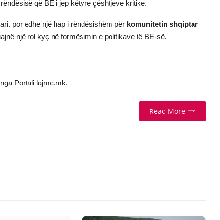
ëndësisë që BE i jep këtyre çështjeve kritike.
ari, por edhe një hap i rëndësishëm për
komunitetin shqiptar
ajnë një rol kyç në formësimin e politikave të BE-së.
nga Portali lajme.mk.
Read More