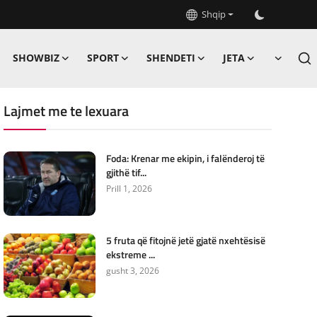
Shqip
SHOWBIZ
SPORT
SHENDETI
JETA
Lajmet me te lexuara
Foda: Krenar me ekipin, i falënderoj të
gjithë tif...
Prill 1, 2026
5 fruta që fitojnë jetë gjatë nxehtësisë
ekstreme ...
gusht 3, 2026