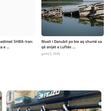
isedimet SHBA-Iran:
Niveli i Danubit po bie aq shumë sa
a e ...
që anijet e Luftës ...
gusht 5, 2026