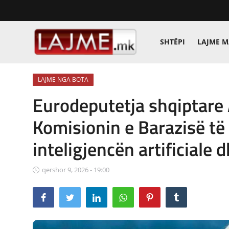
SHTËPI
LAJME 
Shtëpi
LAJME NGA BOTA
LAJME MAQEDONI
Eurodeputetja shqiptare
SHQIPERI
Komisionin e Barazisë të
KOSOVA
inteligjencën artificiale 
LAJME NGA BOTA
qershor 9, 2026 - 19:00
SHOWBIZ
SPORT
SHENDETI