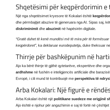
Shqetësimi për keqpërdorimin e 
Një nga shqetësimet kryesore të Kokalari është
keqpërdori
dhe përmbajtjet abuzive të gjeneruara nga AI. Sipas saj, kët
diskriminimit
dhe
abuzimit
në hapësirën digjitale.
“Gratë duhet të kenë mundësi më të mira për të formësuar të
keqpërdoret”,
ka deklaruar eurodeputetja, duke theksuar n
Thirrje për bashkëpunim në harti
Ajo ka bërë thirrje të gjithë qytetarëve, ekspertëve dhe or
ardhshme
në fushën e inteligjencës artificiale dhe barazis
Evropë, i cili mund të kontribuojë me
perspektiva të ndry
Arba Kokalari: Një figurë e rënd
Arba Kokalari është një
politikane suedeze me origjinë s
Ajo është e njohur për angazhimin e saj të fortë në çështjet