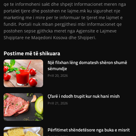
qe te informoheni sakt dhe shpejt Informacionet meren nga
portalet tjere dhe postohen ne lajme.mk ku sigurohet nje
marketing me i mire per te informuar te tjeret me lajmet e
fundit. Portali nuk mban pergjithesi mbi informacionet qe
postohen sepse gjithcka meret nga Agjensite e Lajmeve
Shqiptare ne Maqedoni Kosova dhe Shqiperi.
Postime më të shikuara
Një filxhan lëng domatesh shëron shumë
sëmundje
Prill 20, 2026
Çfarë i ndodh trupit kur nuk hani mish
Prill 21, 2026
Përfitimet shëndetësore nga buka e misrit