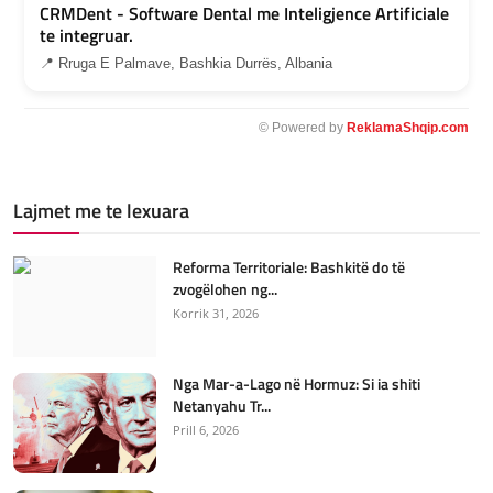
CRMDent - Software Dental me Inteligjence Artificiale
te integruar.
📍 Rruga E Palmave, Bashkia Durrës, Albania
© Powered by
ReklamaShqip.com
Lajmet me te lexuara
Reforma Territoriale: Bashkitë do të
zvogëlohen ng...
Korrik 31, 2026
Nga Mar-a-Lago në Hormuz: Si ia shiti
Netanyahu Tr...
Prill 6, 2026