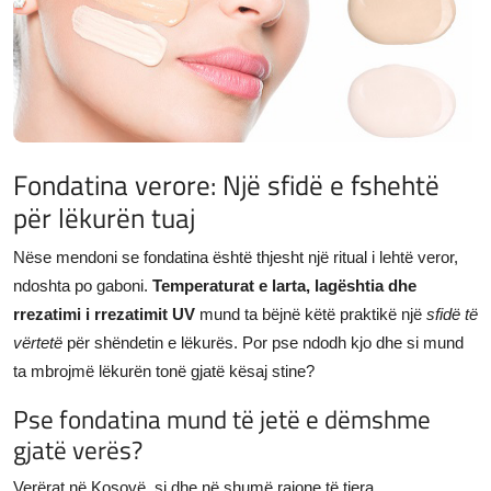
JETA
Gallery
Shqip
Fondatina verore: Një sfidë e fshehtë
për lëkurën tuaj
Nëse mendoni se fondatina është thjesht një ritual i lehtë veror,
ndoshta po gaboni.
Temperaturat e larta, lagështia dhe
rrezatimi i rrezatimit UV
mund ta bëjnë këtë praktikë një
sfidë të
vërtetë
për shëndetin e lëkurës. Por pse ndodh kjo dhe si mund
ta mbrojmë lëkurën tonë gjatë kësaj stine?
Pse fondatina mund të jetë e dëmshme
gjatë verës?
Verërat në Kosovë, si dhe në shumë rajone të tjera,