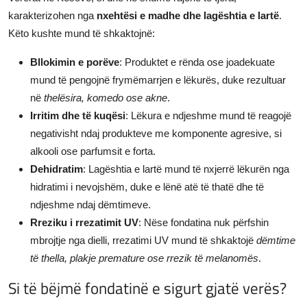
karakterizohen nga
nxehtësi e madhe dhe lagështia e lartë
.
Këto kushte mund të shkaktojnë:
Bllokimin e porëve
: Produktet e rënda ose joadekuate
mund të pengojnë frymëmarrjen e lëkurës, duke rezultuar
në
thelësira, komedo ose akne
.
Irritim dhe të kuqësi
: Lëkura e ndjeshme mund të reagojë
negativisht ndaj produkteve me komponente agresive, si
alkooli ose parfumsit e forta.
Dehidratim
: Lagështia e lartë mund të nxjerrë lëkurën nga
hidratimi i nevojshëm, duke e lënë atë të thatë dhe të
ndjeshme ndaj dëmtimeve.
Rreziku i rrezatimit UV
: Nëse fondatina nuk përfshin
mbrojtje nga dielli, rrezatimi UV mund të shkaktojë
dëmtime
të thella, plakje premature ose rrezik të melanomës
.
Si të bëjmë fondatinë e sigurt gjatë verës?