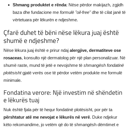
Shmang produktet e rënda
: Nëse përdor makijazh, zgjidh
baza dhe fundacione me
formulë "oil-free"
dhe të cilat janë të
vërtetuara për lëkurën e ndjeshme.
Çfarë duhet të bëni nëse lëkura juaj është
shumë e ndjeshme?
Nëse lëkura juaj është e prirur ndaj
alergjive, dermatiteve ose
rosaceas
, konsulto një dermatolog për një plan personalizuar. Në
shumë raste, mund të jetë e nevojshme të
shmangësh fondatinë
plotësisht
gjatë verës ose të përdor vetëm produkte me formulë
minimale.
Fondatina verore: Një investim në shëndetin
e lëkurës tuaj
Nuk është fjala për të hequr fondatinë plotësisht, por për ta
përshtatur atë me nevojat e lëkurës në verë
. Duke ndjekur
këto rekomandime, jo vetëm që do të shmangësh dëmtimet e