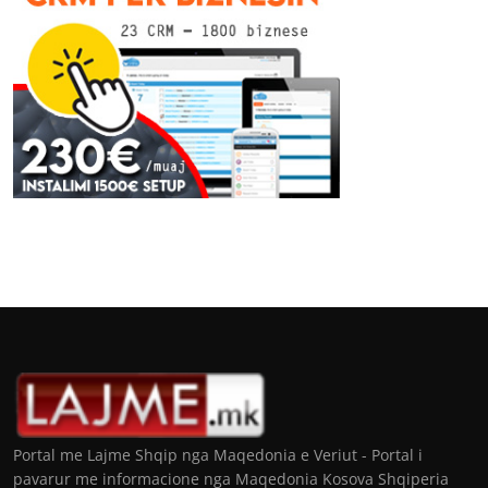
Portal me Lajme Shqip nga Maqedonia e Veriut - Portal i
pavarur me informacione nga Maqedonia Kosova Shqiperia