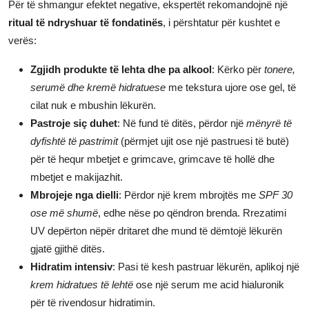
Për të shmangur efektet negative, ekspertët rekomandojnë një
ritual të ndryshuar të fondatinës
, i përshtatur për kushtet e
verës:
Zgjidh produkte të lehta dhe pa alkool
: Kërko për
tonere,
serumë dhe kremë hidratuese
me tekstura ujore ose gel, të
cilat nuk e mbushin lëkurën.
Pastroje siç duhet
: Në fund të ditës, përdor një
mënyrë të
dyfishtë të pastrimit
(përmjet ujit ose një pastruesi të butë)
për të hequr mbetjet e grimcave, grimcave të hollë dhe
mbetjet e makijazhit.
Mbrojeje nga dielli
: Përdor një krem mbrojtës me
SPF 30
ose më shumë
, edhe nëse po qëndron brenda. Rrezatimi
UV depërton nëpër dritaret dhe mund të dëmtojë lëkurën
gjatë gjithë ditës.
Hidratim intensiv
: Pasi të kesh pastruar lëkurën, aplikoj një
krem hidratues të lehtë
ose një serum me acid hialuronik
për të rivendosur hidratimin.