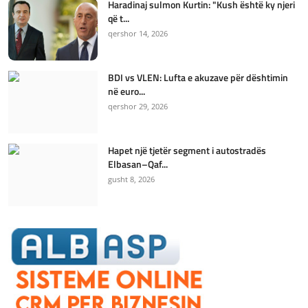
Haradinaj sulmon Kurtin: "Kush është ky njeri
që t...
qershor 14, 2026
BDI vs VLEN: Lufta e akuzave për dështimin
në euro...
qershor 29, 2026
Hapet një tjetër segment i autostradës
Elbasan–Qaf...
gusht 8, 2026