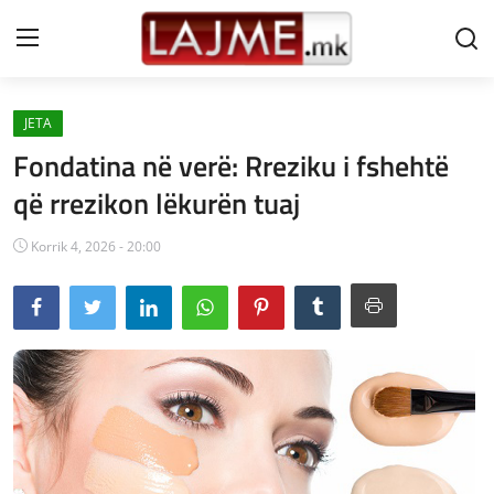
JETA
Shtëpi
Fondatina në verë: Rreziku i fshehtë
LAJME MAQEDONI
që rrezikon lëkurën tuaj
SHQIPERI
Korrik 4, 2026 - 20:00
KOSOVA
LAJME NGA BOTA
SHOWBIZ
SPORT
SHENDETI