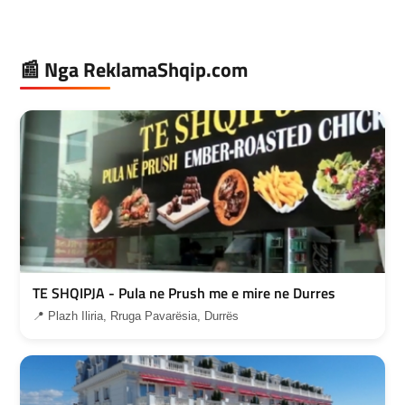
📰 Nga ReklamaShqip.com
TE SHQIPJA - Pula ne Prush me e mire ne Durres
📍 Plazh Iliria, Rruga Pavarësia, Durrës