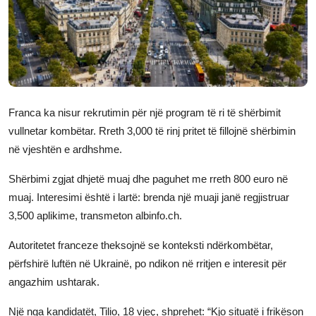
JETA
Gallery
Shqip
Franca ka nisur rekrutimin për një program të ri të shërbimit
vullnetar kombëtar. Rreth 3,000 të rinj pritet të fillojnë shërbimin
në vjeshtën e ardhshme.
Shërbimi zgjat dhjetë muaj dhe paguhet me rreth 800 euro në
muaj. Interesimi është i lartë: brenda një muaji janë regjistruar
3,500 aplikime, transmeton albinfo.ch.
Autoritetet franceze theksojnë se konteksti ndërkombëtar,
përfshirë luftën në Ukrainë, po ndikon në rritjen e interesit për
angazhim ushtarak.
Një nga kandidatët, Tilio, 18 vjeç, shprehet: “Kjo situatë i frikëson