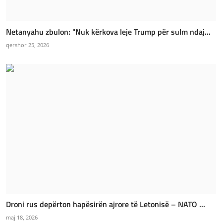
Netanyahu zbulon: "Nuk kërkova leje Trump për sulm ndaj...
qershor 25, 2026
Droni rus depërton hapësirën ajrore të Letonisë – NATO ...
maj 18, 2026