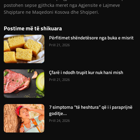
postohen sepse gjithcka meret nga Agjensite e Lajmeve
Shqiptare ne Maqedoni Kosova dhe Shqiperi.
Postime më të shikuara
Përfitimet shëndetësore nga buka e misrit
Prill 21, 2026
Çfarë i ndodh trupit kur nuk hani mish
Prill 21, 2026
7 simptoma “të heshtura” që i i paraprijnë
goditje...
Prill 24, 2026