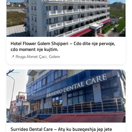
Hotel Flower Golem Shqiperi – Cdo dite nje pervoje,
cdo moment nje kujtim.
📍 Rruga Ahmet Çaci, Golem
Surrideo Dental Care – Aty ku buzeqeshja jep jete