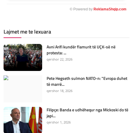
© Powered by
ReklamaShqip.com
Lajmet me te lexuara
Avni Arifi kundër flamurit të UÇK-së në
protesta: ...
qershor 22, 2026
Pete Hegseth sulmon NATO-n: "Evropa duhet
të marrë...
qershor 18, 2026
Filipçe: Banda e udhëhequr nga Mickoski do të
japi...
qershor 1, 2026