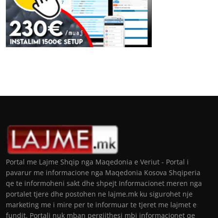
Portal me Lajme Shqip nga Maqedonia e Veriut - Portal i
pavarur me informacione nga Maqedonia Kosova Shqiperia
qe te informoheni sakt dhe shpejt Informacionet meren nga
portalet tjere dhe postohen ne lajme.mk ku sigurohet nje
marketing me i mire per te informuar te tjeret me lajmet e
fundit. Portali nuk mban pergjithesi mbi informacionet qe