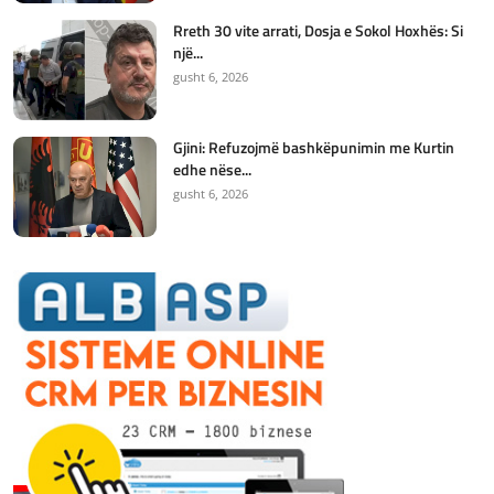
Rreth 30 vite arrati, Dosja e Sokol Hoxhës: Si
një...
gusht 6, 2026
Gjini: Refuzojmë bashkëpunimin me Kurtin
edhe nëse...
gusht 6, 2026