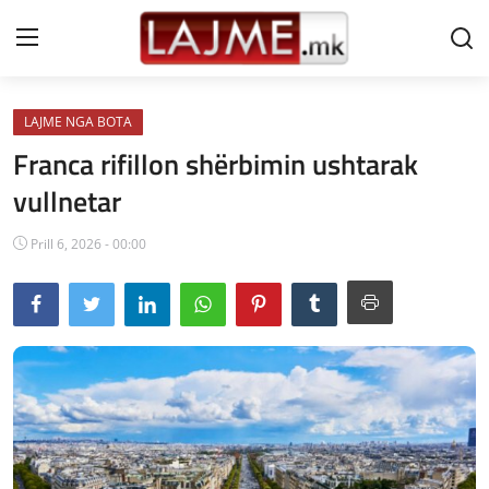
LAJME NGA BOTA
Shtëpi
Franca rifillon shërbimin ushtarak
LAJME MAQEDONI
vullnetar
SHQIPERI
Prill 6, 2026 - 00:00
KOSOVA
LAJME NGA BOTA
SHOWBIZ
SPORT
SHENDETI