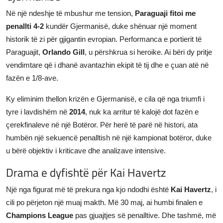
Në një ndeshje të mbushur me tension,
Paraguaji fitoi me
penallti 4-2
kundër Gjermanisë, duke shënuar një moment
historik të zi për gjigantin evropian. Performanca e portierit të
Paraguajit,
Orlando Gill
, u përshkrua si heroike. Ai bëri dy pritje
vendimtare që i dhanë avantazhin ekipit të tij dhe e çuan atë në
fazën e 1/8-ave.
Ky eliminim thellon krizën e Gjermanisë, e cila që nga triumfi i
tyre i lavdishëm në
2014
, nuk ka arritur të kalojë dot fazën e
çerekfinaleve në një Botëror. Për herë të parë në histori, ata
humbën një sekuencë penalltish në një kampionat botëror, duke
u bërë objektiv i kriticave dhe analizave intensive.
Drama e dyfishtë për Kai Havertz
Një nga figurat më të prekura nga kjo ndodhi është
Kai Havertz
, i
cili po përjeton një muaj makth. Më 30 maj, ai humbi finalen e
Champions League
pas gjuajtjes së penalltive. Dhe tashmë, më