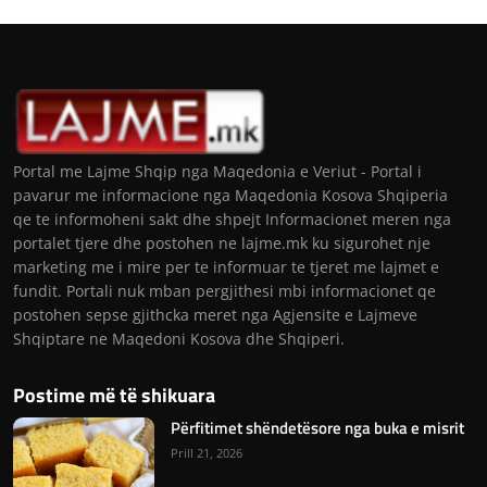
Portal me Lajme Shqip nga Maqedonia e Veriut - Portal i
pavarur me informacione nga Maqedonia Kosova Shqiperia
qe te informoheni sakt dhe shpejt Informacionet meren nga
portalet tjere dhe postohen ne lajme.mk ku sigurohet nje
marketing me i mire per te informuar te tjeret me lajmet e
fundit. Portali nuk mban pergjithesi mbi informacionet qe
postohen sepse gjithcka meret nga Agjensite e Lajmeve
Shqiptare ne Maqedoni Kosova dhe Shqiperi.
Postime më të shikuara
Përfitimet shëndetësore nga buka e misrit
Prill 21, 2026