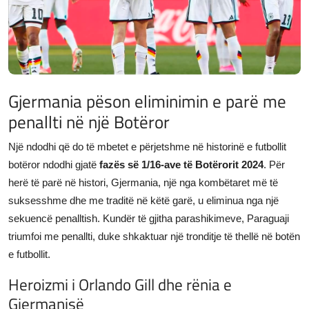
JETA
Gallery
Shqip
Gjermania pëson eliminimin e parë me
penallti në një Botëror
Një ndodhi që do të mbetet e përjetshme në historinë e futbollit
botëror ndodhi gjatë
fazës së 1/16-ave të Botërorit 2024
. Për
herë të parë në histori, Gjermania, një nga kombëtaret më të
suksesshme dhe me traditë në këtë garë, u eliminua nga një
sekuencë penalltish. Kundër të gjitha parashikimeve, Paraguaji
triumfoi me penallti, duke shkaktuar një tronditje të thellë në botën
e futbollit.
Heroizmi i Orlando Gill dhe rënia e
Gjermanisë