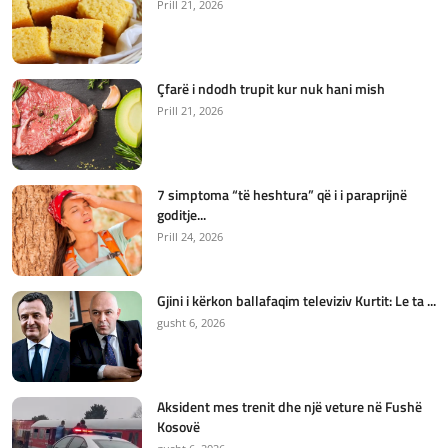
Prill 21, 2026
Çfarë i ndodh trupit kur nuk hani mish
Prill 21, 2026
7 simptoma “të heshtura” që i i paraprijnë
goditje...
Prill 24, 2026
Gjini i kërkon ballafaqim televiziv Kurtit: Le ta ...
gusht 6, 2026
Aksident mes trenit dhe një veture në Fushë
Kosovë