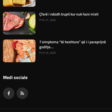
Çfarë i ndodh trupit kur nuk hani mish
Prill 21, 2026
7 simptoma “të heshtura” që i i paraprijnë
goditje...
Prill 24, 2026
Medi sociale