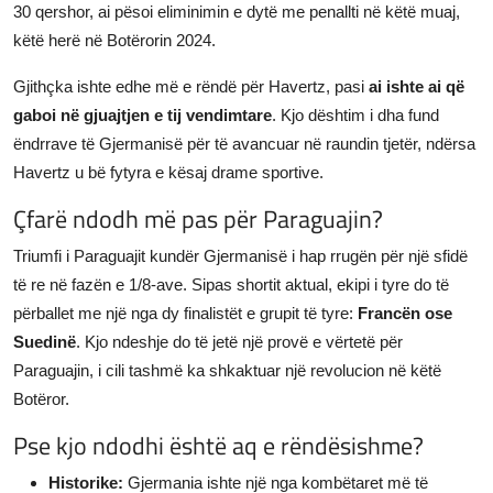
30 qershor, ai pësoi eliminimin e dytë me penallti në këtë muaj,
këtë herë në Botërorin 2024.
Gjithçka ishte edhe më e rëndë për Havertz, pasi
ai ishte ai që
gaboi në gjuajtjen e tij vendimtare
. Kjo dështim i dha fund
ëndrrave të Gjermanisë për të avancuar në raundin tjetër, ndërsa
Havertz u bë fytyra e kësaj drame sportive.
Çfarë ndodh më pas për Paraguajin?
Triumfi i Paraguajit kundër Gjermanisë i hap rrugën për një sfidë
të re në fazën e 1/8-ave. Sipas shortit aktual, ekipi i tyre do të
përballet me një nga dy finalistët e grupit të tyre:
Francën ose
Suedinë
. Kjo ndeshje do të jetë një provë e vërtetë për
Paraguajin, i cili tashmë ka shkaktuar një revolucion në këtë
Botëror.
Pse kjo ndodhi është aq e rëndësishme?
Historike:
Gjermania ishte një nga kombëtaret më të