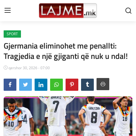
SPORT
Shtëpi
Gjermania eliminohet me penallti:
LAJME MAQEDONI
Tragjedia e një gjiganti që nuk u ndal!
SHQIPERI
qershor 30, 2026 - 07:00
KOSOVA
LAJME NGA BOTA
SHOWBIZ
SPORT
SHENDETI