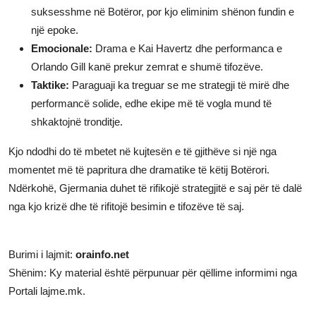
suksesshme në Botëror, por kjo eliminim shënon fundin e
një epoke.
Emocionale:
Drama e Kai Havertz dhe performanca e
Orlando Gill kanë prekur zemrat e shumë tifozëve.
Taktike:
Paraguaji ka treguar se me strategji të mirë dhe
performancë solide, edhe ekipe më të vogla mund të
shkaktojnë tronditje.
Kjo ndodhi do të mbetet në kujtesën e të gjithëve si një nga
momentet më të papritura dhe dramatike të këtij Botërori.
Ndërkohë, Gjermania duhet të rifikojë strategjitë e saj për të dalë
nga kjo krizë dhe të rifitojë besimin e tifozëve të saj.
Burimi i lajmit:
orainfo.net
Shënim: Ky material është përpunuar për qëllime informimi nga
Portali lajme.mk.