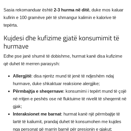
Sasia rekomanduar është
2-3 hurma në ditë
, duke mos kaluar
kufirin e 100 gramëve për të shmangur kalimin e kalorive të
tepërta.
Kujdesi dhe kufizime gjatë konsumimit të
hurmave
Edhe pse janë shumë të dobishme, hurmat kanë disa kufizime
që duhet të merren parasysh:
Allergjitë
: disa njerëz mund të jenë të ndjeshëm ndaj
hurmave, duke shkaktuar reaksione alergjike;
Përmbajtja e sheqernave
: konsumimi i tepërt mund të çojë
në rritjen e peshës ose në fluktuime të nivelit të sheqernit në
gjak;
Interaksionet me barnat
: hurmat kanë një përmbajtje të
lartë të kaliumit, prandaj duhet të konsumohen me kujdes
nga personat që marrin barnë për presionin e gjakut;