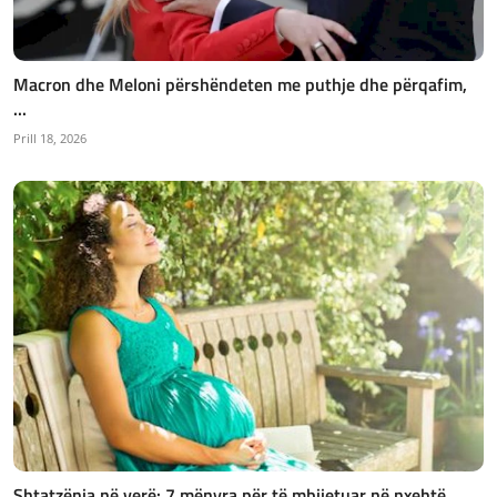
Macron dhe Meloni përshëndeten me puthje dhe përqafim,
...
Prill 18, 2026
Shtatzënia në verë: 7 mënyra për të mbijetuar në nxehtë...