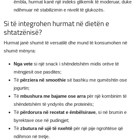
ëmbla, hurmat kanë një indeks glikemik të moderuar, duke
ndihmuar në stabilizimin e nivelit të glukozës.
Si të integrohen hurmat në dietën e
shtatzënisë?
Hurmat janë shumë të versatilë dhe mund të konsumohen në
shumë mënyra:
Nga vete
si një snack i shëndetshëm midis orëve të
mëngjesit ose pasdites;
Të
përziera në smoothie
së bashku me qumështin ose
jogurtin;
Të
mbushura me bajame ose arra
për një kombinim të
shëndetshëm të yndyrës dhe proteinës;
Të
përdorura në recetat e ëmbëlsirave
, si në brumin e
byrektave ose në pudingjet;
Të
zbutura në ujë të nxehtë
për një pije ngrohtëse që
ndihmon në tretje.