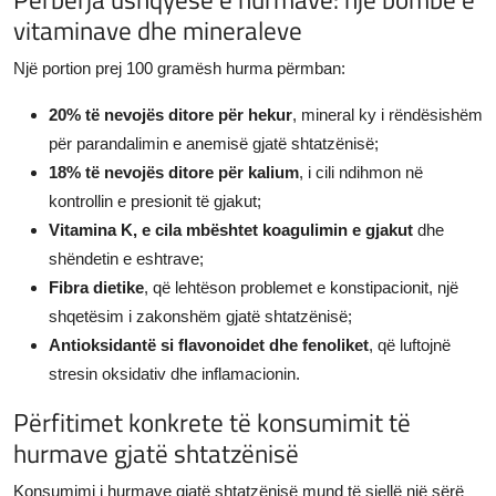
vitaminave dhe mineraleve
Një portion prej 100 gramësh hurma përmban:
20% të nevojës ditore për hekur
, mineral ky i rëndësishëm
për parandalimin e anemisë gjatë shtatzënisë;
18% të nevojës ditore për kalium
, i cili ndihmon në
kontrollin e presionit të gjakut;
Vitamina K, e cila mbështet koagulimin e gjakut
dhe
shëndetin e eshtrave;
Fibra dietike
, që lehtëson problemet e konstipacionit, një
shqetësim i zakonshëm gjatë shtatzënisë;
Antioksidantë si flavonoidet dhe fenoliket
, që luftojnë
stresin oksidativ dhe inflamacionin.
Përfitimet konkrete të konsumimit të
hurmave gjatë shtatzënisë
Konsumimi i hurmave gjatë shtatzënisë mund të sjellë një sërë