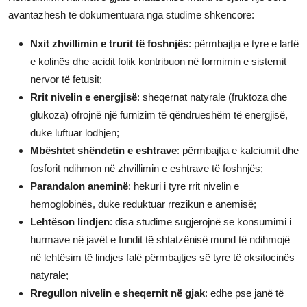
avantazhesh të dokumentuara nga studime shkencore:
Nxit zhvillimin e trurit të foshnjës
: përmbajtja e tyre e lartë
e kolinës dhe acidit folik kontribuon në formimin e sistemit
nervor të fetusit;
Rrit nivelin e energjisë
: sheqernat natyrale (fruktoza dhe
glukoza) ofrojnë një furnizim të qëndrueshëm të energjisë,
duke luftuar lodhjen;
Mbështet shëndetin e eshtrave
: përmbajtja e kalciumit dhe
fosforit ndihmon në zhvillimin e eshtrave të foshnjës;
Parandalon aneminë
: hekuri i tyre rrit nivelin e
hemoglobinës, duke reduktuar rrezikun e anemisë;
Lehtëson lindjen
: disa studime sugjerojnë se konsumimi i
hurmave në javët e fundit të shtatzënisë mund të ndihmojë
në lehtësim të lindjes falë përmbajtjes së tyre të oksitocinës
natyrale;
Rregullon nivelin e sheqernit në gjak
: edhe pse janë të