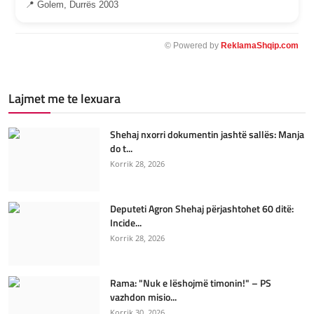
📍 Golem, Durrës 2003
© Powered by
ReklamaShqip.com
Lajmet me te lexuara
Shehaj nxorri dokumentin jashtë sallës: Manja
do t...
Korrik 28, 2026
Deputeti Agron Shehaj përjashtohet 60 ditë:
Incide...
Korrik 28, 2026
Rama: "Nuk e lëshojmë timonin!" – PS
vazhdon misio...
Korrik 30, 2026