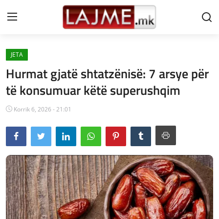
JETA
Shtëpi
Hurmat gjatë shtatzënisë: 7 arsye për
LAJME MAQEDONI
të konsumuar këtë superushqim
SHQIPERI
Korrik 6, 2026 - 21:01
KOSOVA
LAJME NGA BOTA
SHOWBIZ
SPORT
SHENDETI