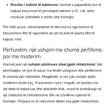
Rreziku i kalimit të baktereve
: hurmat e papastërta ose të
trajtuar keq mund të përmbajnë baktere si
E. coli
, duke
rrezikuar shëndetin e nënës dhe foshnjës.
Për këtë arsye, rekomandohet të blini hurma nga burime të
besueshme dhe të siguroheni që ato të jenë të pastra dhe të
trajtuar mirë.
Përfundim: një ushqim me shumë përfitime,
por me moderim
Hurmat janë një
ushqim plotësues ideal gjatë shtatzënisë
, falë
përmbajtjes së tyre të pasur me lëndë ushqyese dhe përfitimeve
të shumta për shëndetin. Megjithatë, si me çdo ushqim tjetër,
moderimi është kyç. Konsumimi i tyre i rregullt, së bashku me
një dietë të balancuar dhe aktivitetin fizik, mund të kontribuojë në
një shtatzëni të shëndetshme dhe në zhvillimin optimal të
foshnjës. Përpara se të ndryshoni dietën tuaj gjatë shtatzënisë,