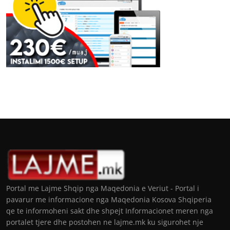
Portal me Lajme Shqip nga Maqedonia e Veriut - Portal i
pavarur me informacione nga Maqedonia Kosova Shqiperia
qe te informoheni sakt dhe shpejt Informacionet meren nga
portalet tjere dhe postohen ne lajme.mk ku sigurohet nje