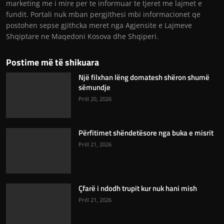
marketing me i mire per te informuar te tjeret me lajmet e
fundit. Portali nuk mban pergjithesi mbi informacionet qe
postohen sepse gjithcka meret nga Agjensite e Lajmeve
Shqiptare ne Maqedoni Kosova dhe Shqiperi.
Postime më të shikuara
Një filxhan lëng domatesh shëron shumë
sëmundje
Prill 20, 2026
Përfitimet shëndetësore nga buka e misrit
Prill 21, 2026
Çfarë i ndodh trupit kur nuk hani mish
Prill 21, 2026