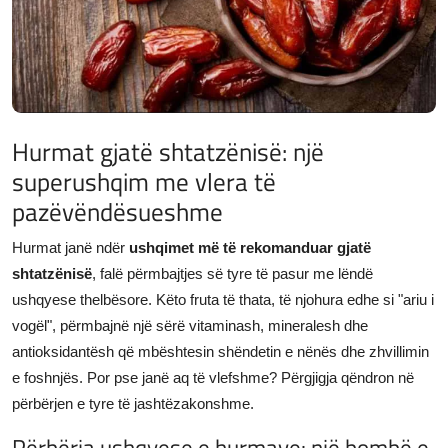
JETA
Gallery
Shqip
Hurmat gjatë shtatzënisë: një
superushqim me vlera të
pazëvëndësueshme
Hurmat janë ndër
ushqimet më të rekomanduar gjatë
shtatzënisë
, falë përmbajtjes së tyre të pasur me lëndë
ushqyese thelbësore. Këto fruta të thata, të njohura edhe si "ariu i
vogël", përmbajnë një sërë vitaminash, mineralesh dhe
antioksidantësh që mbështesin shëndetin e nënës dhe zhvillimin
e foshnjës. Por pse janë aq të vlefshme? Përgjigja qëndron në
përbërjen e tyre të jashtëzakonshme.
Përbërja ushqyese e hurmave: një bombë e