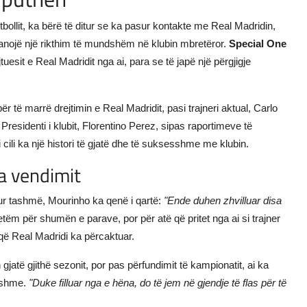
ollit, ka bërë të ditur se ka pasur kontakte me Real Madridin,
anojë një rikthim të mundshëm në klubin mbretëror.
Special One
tuesit e Real Madridit nga ai, para se të japë një përgjigje
 të marrë drejtimin e Real Madridit, pasi trajneri aktual, Carlo
esidenti i klubit, Florentino Perez, sipas raportimeve të
 cili ka një histori të gjatë dhe të suksesshme me klubin.
a vendimit
ur tashmë, Mourinho ka qenë i qartë:
"Ende duhen zhvilluar disa
vetëm për shumën e parave, por për atë që pritet nga ai si trajner
 që Real Madridi ka përcaktuar.
atë gjithë sezonit, por pas përfundimit të kampionatit, ai ka
dhshme.
"Duke filluar nga e hëna, do të jem në gjendje të flas për të