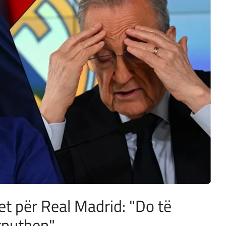
t për Real Madrid: "Do të
rputhen"