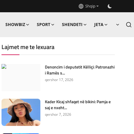
Shqip
SHOWBIZ
SPORT
SHENDETI
JETA
Lajmet me te lexuara
Denoncim i deputetit Këlliçi: Patronazhi
i Ramës s...
qershor 17, 2026
Kader Kicaj shfaqet në bikini: Pamja e
saj e nxeht...
qershor 7, 2026