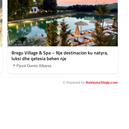
Bregu Village & Spa – Nje destinacion ku natyra,
luksi dhe qetesia behen nje
📍 Pjezë Durrës Albania
© Powered by
ReklamaShqip.com