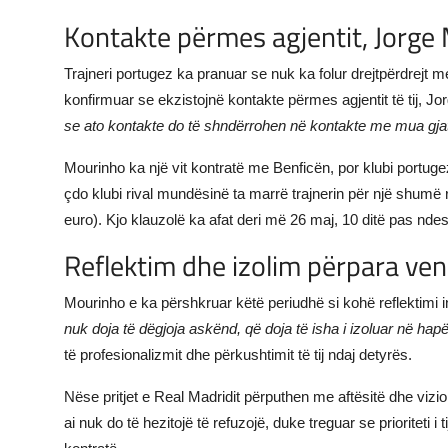
Kontakte përmes agjentit, Jorg
Trajneri portugez ka pranuar se nuk ka folur drejtpërdrejt 
konfirmuar se ekzistojnë kontakte përmes agjentit të tij, 
se ato kontakte do të shndërrohen në kontakte me mua gj
Mourinho ka një vit kontratë me Benficën, por klubi portuge
çdo klubi rival mundësinë ta marrë trajnerin për një shumë rel
euro). Kjo klauzolë ka afat deri më 26 maj, 10 ditë pas ndes
Reflektim dhe izolim përpara ven
Mourinho e ka përshkruar këtë periudhë si kohë reflektimi i
nuk doja të dëgjoja askënd, që doja të isha i izoluar në hap
të profesionalizmit dhe përkushtimit të tij ndaj detyrës.
Nëse pritjet e Real Madridit përputhen me aftësitë dhe vizion
ai nuk do të hezitojë të refuzojë, duke treguar se prioriteti i 