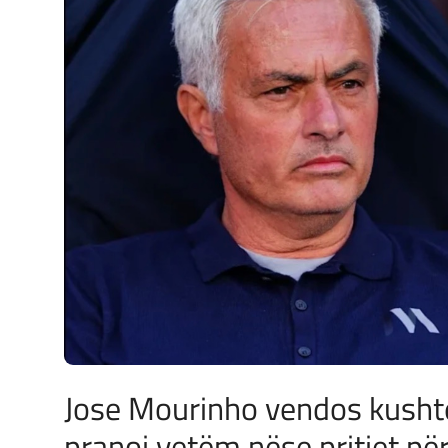
JETA
Gallery
Shqip
Jose Mourinho vendos kushte
pranoj vetëm nëse pritjet pë