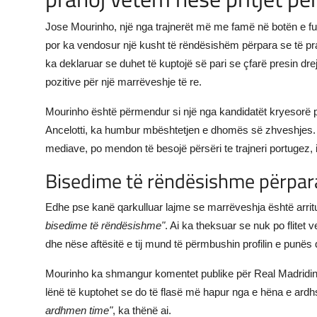
Jose Mourinho, një nga trajnerët më me famë në botën e futb
por ka vendosur një kusht të rëndësishëm përpara se të pr
ka deklaruar se duhet të kuptojë së pari se çfarë presin drej
pozitive për një marrëveshje të re.
Mourinho është përmendur si një nga kandidatët kryesorë për
Ancelotti, ka humbur mbështetjen e dhomës së zhveshjes. Pr
mediave, po mendon të besojë përsëri te trajneri portugez, i
Bisedime të rëndësishme përpar
Edhe pse kanë qarkulluar lajme se marrëveshja është arrit
bisedime të rëndësishme"
. Ai ka theksuar se nuk po flitet 
dhe nëse aftësitë e tij mund të përmbushin profilin e punës
Mourinho ka shmangur komentet publike për Real Madridin gj
lënë të kuptohet se do të flasë më hapur nga e hëna e ar
ardhmen time"
, ka thënë ai.