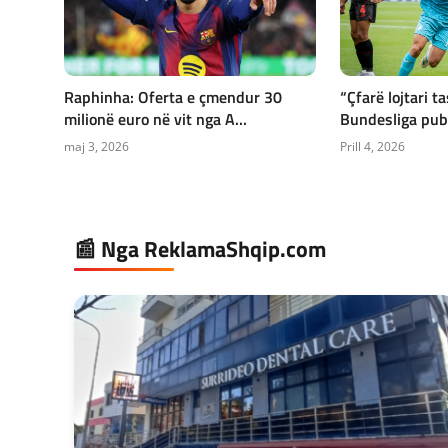
Raphinha: Oferta e çmendur 30
“Çfarë lojtari t
milionë euro në vit nga A...
Bundesliga publ
maj 3, 2026
Prill 4, 2026
📰 Nga ReklamaShqip.com