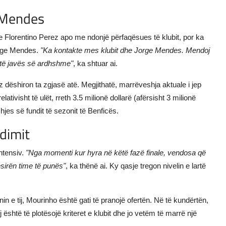
e Mendes
me Florentino Perez apo me ndonjë përfaqësues të klubit, por ka
Jorge Mendes.
"Ka kontakte mes klubit dhe Jorge Mendes. Mendoj
atë javës së ardhshme"
, ka shtuar ai.
z dëshiron ta zgjasë atë. Megjithatë, marrëveshja aktuale i jep
ativisht të ulët, rreth 3.5 milionë dollarë (afërsisht 3 milionë
hjes së fundit të sezonit të Benficës.
dimit
ntensiv.
"Nga momenti kur hyra në këtë fazë finale, vendosa që
ësirën time të punës"
, ka thënë ai. Ky qasje tregon nivelin e lartë
in e tij, Mourinho është gati të pranojë ofertën. Në të kundërtën,
tij është të plotësojë kriteret e klubit dhe jo vetëm të marrë një