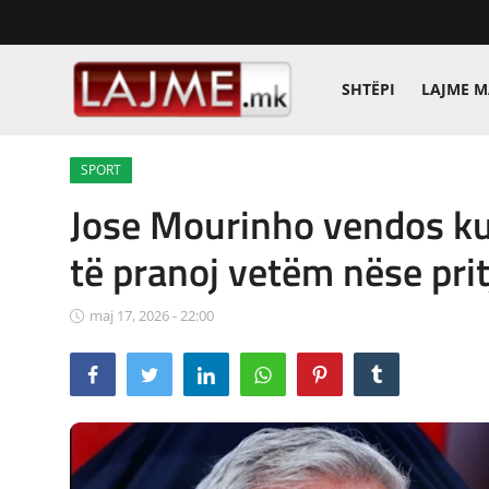
SHTËPI
LAJME 
Shtëpi
SPORT
LAJME MAQEDONI
Jose Mourinho vendos ku
SHQIPERI
të pranoj vetëm nëse pri
KOSOVA
maj 17, 2026 - 22:00
LAJME NGA BOTA
SHOWBIZ
SPORT
SHENDETI