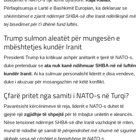
Përfaqësuesja e Lartë e Bashkimit Europian, ka deklaruar se
shkëmbimet e zjarrit ndërmjet SHBA-së dhe Iranit ndërlikojnë më
tej bisedimet për t’i dhënë fund luftës
.
Trump sulmon aleatët për mungesën e
mbështetjes kundër Iranit
Presidenti Trump ka kritikuar ashpër anëtarët e tjerë të NATO-s,
duke pretenduar se
ata nuk kanë ndihmuar SHBA-në në luftën
kundër Iranit
. Ai ka sulmuar personalisht liderët e disa vendeve,
duke i akuzuar për mosangazhim në këtë konflikt.
Çfarë pritet nga samiti i NATO-s në Turqi?
Pavarësisht kërcënimeve të reja, liderët e NATO-s duhet të
gjejnë një
zgjidhje të shpejtë
për të mbajtur unitetin e aleancës.
Nëse tensionet ndërmjet SHBA-së dhe Iranit vazhdojnë të rriten,
mund të ndodhë që
samiti të përqendrohet më shumë në sigurinë
globale sesa në çështjet e brendshme të NATO-s
.