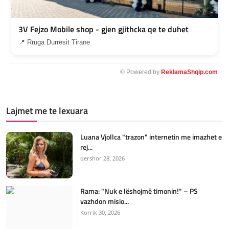
3V Fejzo Mobile shop - gjen gjithcka qe te duhet
📍 Rruga Durrësit Tirane
© Powered by
ReklamaShqip.com
Lajmet me te lexuara
Luana Vjollca "trazon" internetin me imazhet e
rej...
qershor 28, 2026
Rama: "Nuk e lëshojmë timonin!" – PS
vazhdon misio...
Korrik 30, 2026