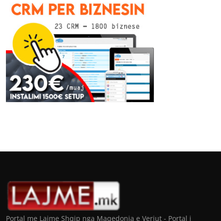
Portal me Lajme Shqip nga Maqedonia e Veriut - Portal i