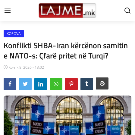
KOSOVA
Shtëpi
Konflikti SHBA-Iran kërcënon samitin
LAJME MAQEDONI
e NATO-s: Çfarë pritet në Turqi?
SHQIPERI
Korrik 8, 2026 - 13:02
KOSOVA
LAJME NGA BOTA
SHOWBIZ
SPORT
SHENDETI