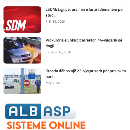
LSDM: Ligji për arsimin e lartë i dëmshëm për
stud...
Prill 16, 2026
Prokuroria e Shkupit arreston 44-vjeçarin që
dogji...
qershor 16, 2026
Kroacia dëbon një 23-vjeçar serb për provokim
naci...
maj 5, 2026