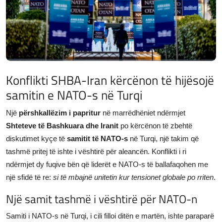
JETA
Gallery
Shqip
Konflikti SHBA-Iran kërcënon të hijësojë
samitin e NATO-s në Turqi
Një
përshkallëzim i papritur
në marrëdhëniet ndërmjet
Shteteve të Bashkuara dhe Iranit
po kërcënon të zbehtë
diskutimet kyçe të
samitit të NATO-s
në Turqi, një takim që
tashmë pritej të ishte i vështirë për aleancën. Konflikti i ri
ndërmjet dy fuqive bën që liderët e NATO-s të ballafaqohen me
një sfidë të re:
si të mbajnë unitetin kur tensionet globale po rriten
.
Një samit tashmë i vështirë për NATO-n
Samiti i NATO-s në Turqi, i cili filloi ditën e martën, ishte paraparë