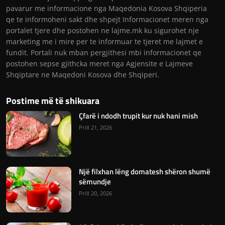
pavarur me informacione nga Maqedonia Kosova Shqiperia
qe te informoheni sakt dhe shpejt Informacionet meren nga
portalet tjere dhe postohen ne lajme.mk ku sigurohet nje
marketing me i mire per te informuar te tjeret me lajmet e
fundit. Portali nuk mban pergjithesi mbi informacionet qe
postohen sepse gjithcka meret nga Agjensite e Lajmeve
Shqiptare ne Maqedoni Kosova dhe Shqiperi.
Postime më të shikuara
Çfarë i ndodh trupit kur nuk hani mish
Prill 21, 2026
Një filxhan lëng domatesh shëron shumë
sëmundje
Prill 20, 2026