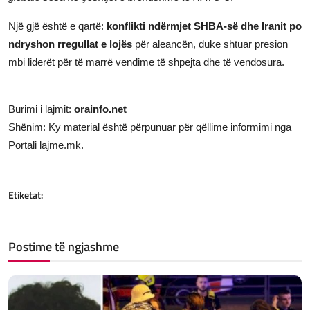
Një gjë është e qartë:
konflikti ndërmjet SHBA-së dhe Iranit po
ndryshon rregullat e lojës
për aleancën, duke shtuar presion
mbi liderët për të marrë vendime të shpejta dhe të vendosura.
Burimi i lajmit:
orainfo.net
Shënim: Ky material është përpunuar për qëllime informimi nga
Portali lajme.mk.
Etiketat:
Postime të ngjashme