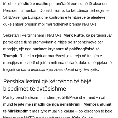
të ishte një
sfidë e madhe
për anëtarët europianë të aleancës.
Presidenti amerikan, Donald Trump, ka kërcënuar tërheqjen e
SHBA-së nga Europa dhe kontrollin e territoreve të aleatëve,
duke shtuar presion mbi marrëdhëniet brenda NATO-s.
Sekretari i Përgjithshëm i NATO-s,
Mark Rutte
, ka përqendruar
përpjekjet e tij në promovimin e rritjes së shpenzimeve për
mbrojtje, një nga
burimet kryesore të pakënaqësisë së
Trumpit
. Rutte ka njofuar marrëveshje të reja në fushën e
mbrojtjes me vlerë dhjetëra miliarda dollarë, duke u përpjekur të
tregojë se
barra financiare po zhvendoset drejt Evropës
.
Përshkallëzimi që kërcënon të bëjë
bisedimet të dytësishme
Por ky përshkallëzim i ri ndërmjet SHBA-së dhe Iranit – i cili
mund të jetë
më i madhi që nga nënshkrimi i Memorandumit
të Mirëkuptimit
mes tyre muajin e kaluar – po kërcënon të bëjë
bisedimet e NATO-s një temë dytësore.
Kaja Kallas
,