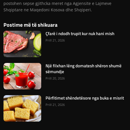
postohen sepse gjithcka meret nga Agjensite e Lajmeve
Shqiptare ne Maqedoni Kosova dhe Shqiperi.
Postime më të shikuara
Çfarë i ndodh trupit kur nuk hani mish
Prill 21, 2026
Një filxhan lëng domatesh shëron shumë
sëmundje
Prill 20, 2026
Përfitimet shëndetësore nga buka e misrit
Prill 21, 2026