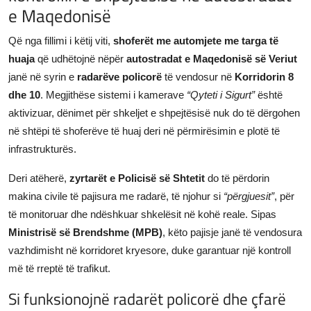
e Maqedonisë
JETA
Që nga fillimi i këtij viti,
shoferët me automjete me targa të
Gallery
huaja
që udhëtojnë nëpër
autostradat e Maqedonisë së Veriut
janë në syrin e
radarëve policorë
të vendosur në
Korridorin 8
Shqip
dhe 10
. Megjithëse sistemi i kamerave
“Qyteti i Sigurt”
është
aktivizuar, dënimet për shkeljet e shpejtësisë nuk do të dërgohen
në shtëpi të shoferëve të huaj deri në përmirësimin e plotë të
infrastrukturës.
Deri atëherë,
zyrtarët e Policisë së Shtetit
do të përdorin
makina civile të pajisura me radarë, të njohur si
“përgjuesit”
, për
të monitoruar dhe ndëshkuar shkelësit në kohë reale. Sipas
Ministrisë së Brendshme (MPB)
, këto pajisje janë të vendosura
vazhdimisht në korridoret kryesore, duke garantuar një kontroll
më të rreptë të trafikut.
Si funksionojnë radarët policorë dhe çfarë