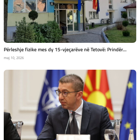
Përleshje fizike mes dy 15-vjeçarëve në Tetovë: Prindër...
maj 10, 2026