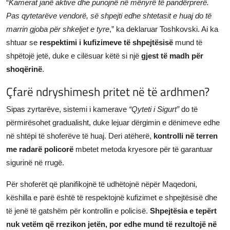
“
Kamerat janë aktive dhe punojnë në mënyrë të pandërprerë.
Pas qytetarëve vendorë, së shpejti edhe shtetasit e huaj do të
marrin gjoba për shkeljet e tyre
,” ka deklaruar Toshkovski. Ai ka
shtuar se
respektimi i kufizimeve të shpejtësisë
mund të
shpëtojë jetë, duke e cilësuar këtë si një
gjest të madh për
shoqërinë
.
Çfarë ndryshimesh pritet në të ardhmen?
Sipas zyrtarëve, sistemi i kamerave
“Qyteti i Sigurt”
do të
përmirësohet gradualisht, duke lejuar dërgimin e dënimeve edhe
në shtëpi të shoferëve të huaj. Deri atëherë,
kontrolli në terren
me radarë policorë
mbetet metoda kryesore për të garantuar
sigurinë në rrugë.
Për shoferët që planifikojnë të udhëtojnë nëpër Maqedoni,
këshilla e parë është të respektojnë kufizimet e shpejtësisë dhe
të jenë të gatshëm për kontrollin e policisë.
Shpejtësia e tepërt
nuk vetëm që rrezikon jetën, por edhe mund të rezultojë në