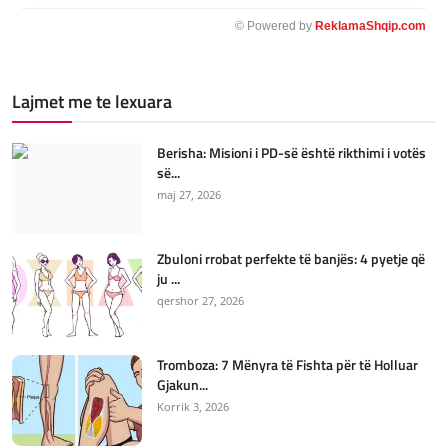
© Powered by
ReklamaShqip.com
Lajmet me te lexuara
Berisha: Misioni i PD-së është rikthimi i votës
së...
maj 27, 2026
Zbuloni rrobat perfekte të banjës: 4 pyetje që
ju ...
qershor 27, 2026
Tromboza: 7 Mënyra të Fishta për të Holluar
Gjakun...
Korrik 3, 2026