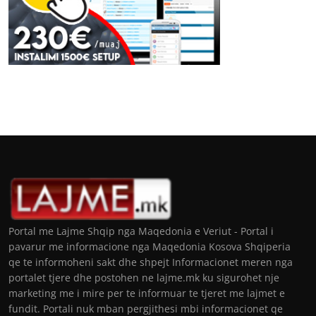
Portal me Lajme Shqip nga Maqedonia e Veriut - Portal i
pavarur me informacione nga Maqedonia Kosova Shqiperia
qe te informoheni sakt dhe shpejt Informacionet meren nga
portalet tjere dhe postohen ne lajme.mk ku sigurohet nje
marketing me i mire per te informuar te tjeret me lajmet e
fundit. Portali nuk mban pergjithesi mbi informacionet qe