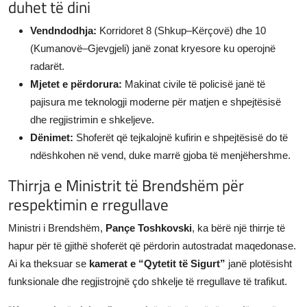
duhet të dini
Vendndodhja:
Korridoret 8 (Shkup–Kërçovë) dhe 10
(Kumanovë–Gjevgjeli) janë zonat kryesore ku operojnë
radarët.
Mjetet e përdorura:
Makinat civile të policisë janë të
pajisura me teknologji moderne për matjen e shpejtësisë
dhe regjistrimin e shkeljeve.
Dënimet:
Shoferët që tejkalojnë kufirin e shpejtësisë do të
ndëshkohen në vend, duke marrë gjoba të menjëhershme.
Thirrja e Ministrit të Brendshëm për
respektimin e rregullave
Ministri i Brendshëm,
Pançe Toshkovski
, ka bërë një thirrje të
hapur për të gjithë shoferët që përdorin autostradat maqedonase.
Ai ka theksuar se
kamerat e “Qytetit të Sigurt”
janë plotësisht
funksionale dhe regjistrojnë çdo shkelje të rregullave të trafikut.