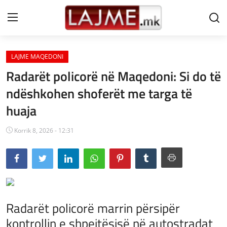
LAJME MAQEDONI
Shtëpi
Radarët policorë në Maqedoni: Si do të
LAJME MAQEDONI
ndëshkohen shoferët me targa të
huaja
SHQIPERI
KOSOVA
Korrik 8, 2026 - 12:31
LAJME NGA BOTA
SHOWBIZ
SPORT
Radarët policorë marrin përsipër
kontrollin e shpejtësisë në autostradat
SHENDETI