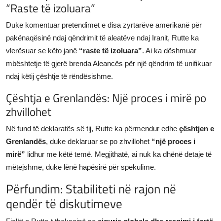
“Raste të izoluara”
Duke komentuar pretendimet e disa zyrtarëve amerikanë për
pakënaqësinë ndaj qëndrimit të aleatëve ndaj Iranit, Rutte ka
vlerësuar se këto janë
“raste të izoluara”
. Ai ka dëshmuar
mbështetje të gjerë brenda Aleancës për një qëndrim të unifikuar
ndaj këtij çështje të rëndësishme.
Çështja e Grenlandës: Një proces i mirë po
zhvillohet
Në fund të deklaratës së tij, Rutte ka përmendur edhe
çështjen e
Grenlandës
, duke deklaruar se po zhvillohet
“një proces i
mirë”
lidhur me këtë temë. Megjithatë, ai nuk ka dhënë detaje të
mëtejshme, duke lënë hapësirë për spekulime.
Përfundim: Stabiliteti në rajon në
qendër të diskutimeve