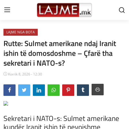
LAJME NGA BOTA
Shtëpi
Rutte: Sulmet amerikane ndaj Iranit
LAJME MAQEDONI
ishin të domosdoshme – Çfarë tha
sekretari i NATO-s?
SHQIPERI
KOSOVA
Korrik 8, 2026 - 12:30
LAJME NGA BOTA
SHOWBIZ
SPORT
Sekretari i NATO-s: Sulmet amerikane
kundër Iranit ishin të nevojshme
SHENDETI