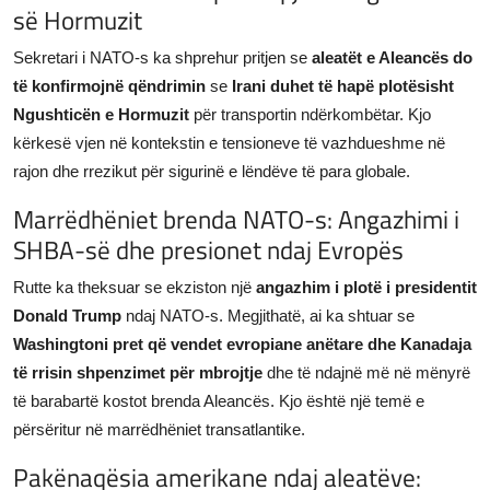
së Hormuzit
Sekretari i NATO-s ka shprehur pritjen se
aleatët e Aleancës do
të konfirmojnë qëndrimin
se
Irani duhet të hapë plotësisht
Ngushticën e Hormuzit
për transportin ndërkombëtar. Kjo
kërkesë vjen në kontekstin e tensioneve të vazhdueshme në
rajon dhe rrezikut për sigurinë e lëndëve të para globale.
Marrëdhëniet brenda NATO-s: Angazhimi i
SHBA-së dhe presionet ndaj Evropës
Rutte ka theksuar se ekziston një
angazhim i plotë i presidentit
Donald Trump
ndaj NATO-s. Megjithatë, ai ka shtuar se
Washingtoni pret që vendet evropiane anëtare dhe Kanadaja
të rrisin shpenzimet për mbrojtje
dhe të ndajnë më në mënyrë
të barabartë kostot brenda Aleancës. Kjo është një temë e
përsëritur në marrëdhëniet transatlantike.
Pakënaqësia amerikane ndaj aleatëve: