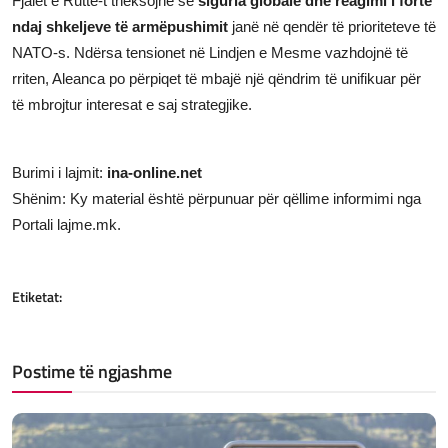
Fjalët e Rutte-t theksojnë se
siguria globale dhe reagimi i fortë
ndaj shkeljeve të armëpushimit
janë në qendër të prioriteteve të
NATO-s. Ndërsa tensionet në Lindjen e Mesme vazhdojnë të
rriten, Aleanca po përpiqet të mbajë një qëndrim të unifikuar për
të mbrojtur interesat e saj strategjike.
Burimi i lajmit:
ina-online.net
Shënim: Ky material është përpunuar për qëllime informimi nga
Portali lajme.mk.
Etiketat:
Postime të ngjashme