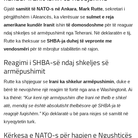
JETA
Gjatë
samitit të NATO-s në Ankara
,
Mark Rutte
, sekretari i
përgjithshëm i Aleancës, ka vlerësuar se
sulmet e reja
Gallery
amerikane kundër Iranit
ishin
të domosdoshme
për të reaguar
ndaj shkeljes së armëpushimit nga Teherani. Në deklaratën e tij,
Shqip
Rutte ka theksuar se
SHBA-ja duhej të vepronte me
vendosmëri
për të mbrojtur stabilitetin në rajon.
Reagimi i SHBA-së ndaj shkeljes së
armëpushimit
Rutte ka shpjeguar se
Irani ka shkelur armëpushimin
, duke e
bërë të nevojshme një reagim të fortë nga ana e Washingtonit. Ai
ka thënë:
“Kur keni një armëpushim dhe Irani në thelb e shkel
atë, mendoj se është absolutisht thelbësore që SHBA-ja të
reagojë fuqishëm.”
Kjo deklaratë u bë para nisjes së samitit në
kryeqytetin turk.
Kërkesa e NATO-s për hapjen e Ngushticës