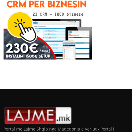
Portal me Lajme Shqip nga Maqedonia e Veriut - Portal i