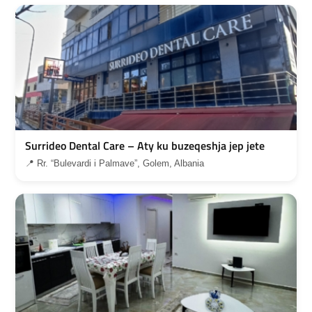
Surrideo Dental Care – Aty ku buzeqeshja jep jete
📍 Rr. “Bulevardi i Palmave”, Golem, Albania