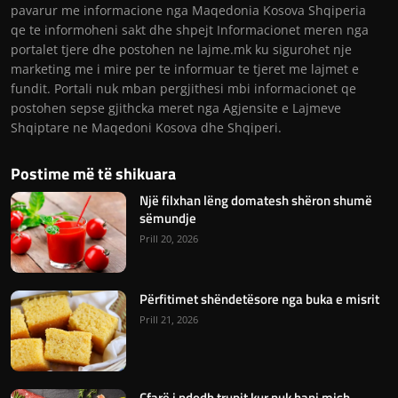
pavarur me informacione nga Maqedonia Kosova Shqiperia
qe te informoheni sakt dhe shpejt Informacionet meren nga
portalet tjere dhe postohen ne lajme.mk ku sigurohet nje
marketing me i mire per te informuar te tjeret me lajmet e
fundit. Portali nuk mban pergjithesi mbi informacionet qe
postohen sepse gjithcka meret nga Agjensite e Lajmeve
Shqiptare ne Maqedoni Kosova dhe Shqiperi.
Postime më të shikuara
Një filxhan lëng domatesh shëron shumë
sëmundje
Prill 20, 2026
Përfitimet shëndetësore nga buka e misrit
Prill 21, 2026
Çfarë i ndodh trupit kur nuk hani mish