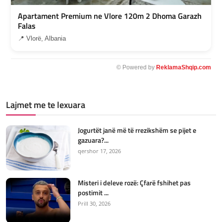
Apartament Premium ne Vlore 120m 2 Dhoma Garazh
Falas
📍 Vlorë, Albania
© Powered by
ReklamaShqip.com
Lajmet me te lexuara
Jogurtët janë më të rrezikshëm se pijet e
gazuara?...
qershor 17, 2026
Misteri i deleve rozë: Çfarë fshihet pas
postimit ...
Prill 30, 2026