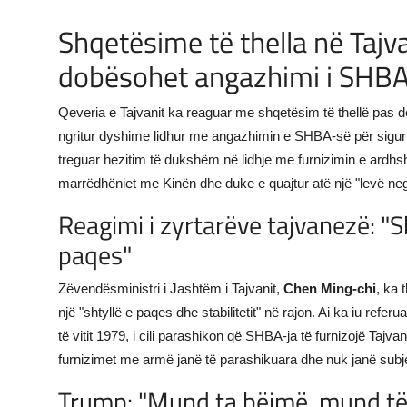
JETA
Shqetësime të thella në Tajv
dobësohet angazhimi i SHBA-s
Gallery
Qeveria e Tajvanit ka reaguar me shqetësim të thellë pas d
Shqip
ngritur dyshime lidhur me angazhimin e SHBA-së për sigurinë
treguar hezitim të dukshëm në lidhje me furnizimin e ardhs
marrëdhëniet me Kinën dhe duke e quajtur atë një "levë ne
Reagimi i zyrtarëve tajvanezë: "Sh
paqes"
Zëvendësministri i Jashtëm i Tajvanit,
Chen Ming-chi
, ka
një "shtyllë e paqes dhe stabilitetit" në rajon. Ai ka iu referu
të vitit 1979, i cili parashikon që SHBA-ja të furnizojë Tajva
furnizimet me armë janë të parashikuara dhe nuk janë subj
Trump: "Mund ta bëjmë, mund të