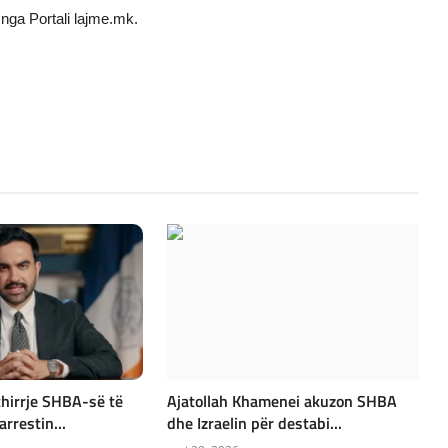
nga Portali lajme.mk.
hirrje SHBA-së të
Ajatollah Khamenei akuzon SHBA
rrestin...
dhe Izraelin për destabi...