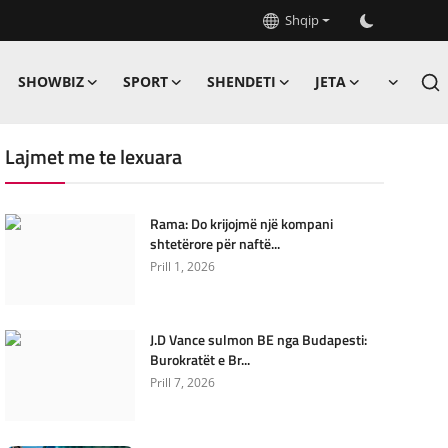
Shqip
SHOWBIZ
SPORT
SHENDETI
JETA
Lajmet me te lexuara
Rama: Do krijojmë një kompani
shtetërore për naftë...
Prill 1, 2026
J.D Vance sulmon BE nga Budapesti:
Burokratët e Br...
Prill 7, 2026