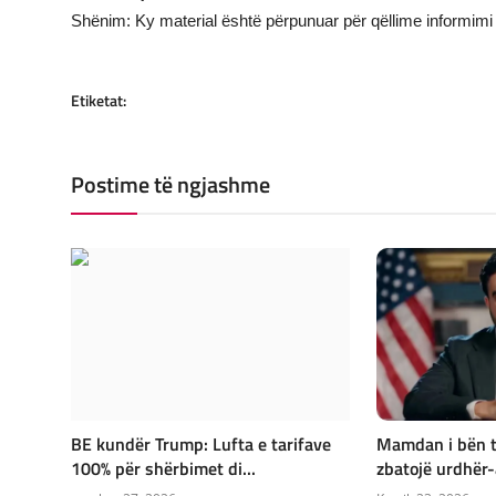
Shënim: Ky material është përpunuar për qëllime informimi 
Etiketat:
Postime të ngjashme
BE kundër Trump: Lufta e tarifave
Mamdan i bën t
100% për shërbimet di...
zbatojë urdhër-a