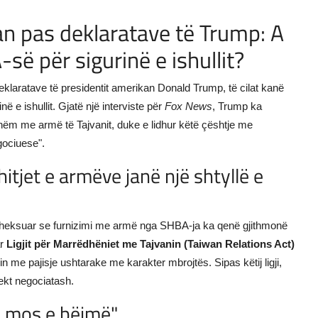
an pas deklaratave të Trump: A
ë për sigurinë e ishullit?
eklaratave të presidentit amerikan Donald Trump, të cilat kanë
 e ishullit. Gjatë një interviste për
Fox News
, Trump ka
hëm me armë të Tajvanit, duke e lidhur këtë çështje me
gociuese".
itjet e armëve janë një shtyllë e
 theksuar se furnizimi me armë nga SHBA-ja ka qenë gjithmonë
ar
Ligjit për Marrëdhëniet me Tajvanin (Taiwan Relations Act)
nin me pajisje ushtarake me karakter mbrojtës. Sipas këtij ligji,
ekt negociatash.
 mos e bëjmë"