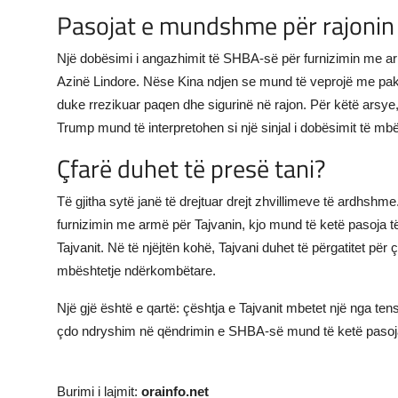
Pasojat e mundshme për rajonin
Një dobësimi i angazhimit të SHBA-së për furnizimin me armë
Azinë Lindore. Nëse Kina ndjen se mund të veprojë me pak p
duke rrezikuar paqen dhe sigurinë në rajon. Për këtë arsy
Trump mund të interpretohen si një sinjal i dobësimit të mb
Çfarë duhet të presë tani?
Të gjitha sytë janë të drejtuar drejt zhvillimeve të ardhsh
furnizimin me armë për Tajvanin, kjo mund të ketë pasoja
Tajvanit. Në të njëjtën kohë, Tajvani duhet të përgatitet për
mbështetje ndërkombëtare.
Një gjë është e qartë: çështja e Tajvanit mbetet një nga 
çdo ndryshim në qëndrimin e SHBA-së mund të ketë pasoja të
Burimi i lajmit:
orainfo.net