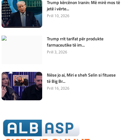
Trump kërcënon Iranin: Më mirë mos të
jetë i vërte...
Prill 10, 2026
Trump rrit tarifat për produkte
farmaceutike të im...
Prill 3, 2026
Nëse jo ai, Miri e sheh Selin si fituese
të Big Br...
Prill 16, 2026