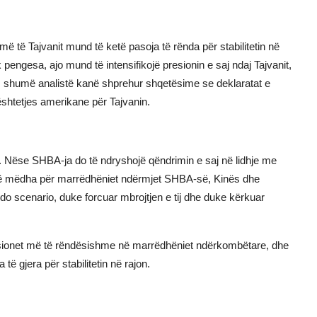
 të Tajvanit mund të ketë pasoja të rënda për stabilitetin në
engesa, ajo mund të intensifikojë presionin e saj ndaj Tajvanit,
e, shumë analistë kanë shprehur shqetësime se deklaratat e
ështetjes amerikane për Tajvanin.
me. Nëse SHBA-ja do të ndryshojë qëndrimin e saj në lidhje me
 të mëdha për marrëdhëniet ndërmjet SHBA-së, Kinës dhe
 çdo scenario, duke forcuar mbrojtjen e tij dhe duke kërkuar
tensionet më të rëndësishme në marrëdhëniet ndërkombëtare, dhe
 gjera për stabilitetin në rajon.