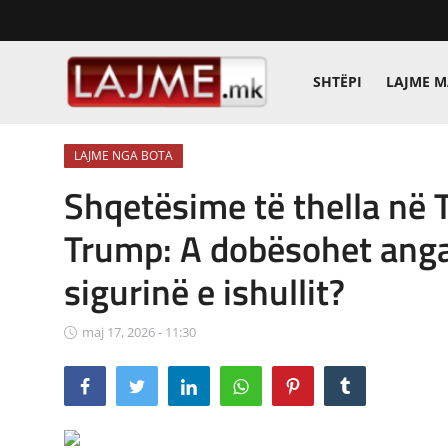
SHTËPI
LAJME 
Shtëpi
LAJME NGA BOTA
LAJME MAQEDONI
Shqetësime të thella në 
SHQIPERI
Trump: A dobësohet anga
KOSOVA
sigurinë e ishullit?
LAJME NGA BOTA
maj 17, 2026 - 11:30
SHOWBIZ
SPORT
SHENDETI