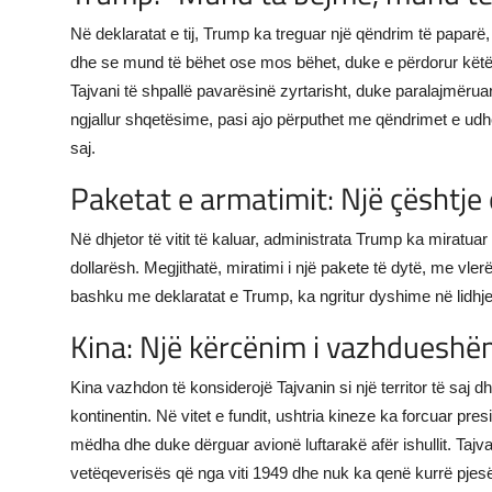
Në deklaratat e tij, Trump ka treguar një qëndrim të paparë
dhe se mund të bëhet ose mos bëhet, duke e përdorur këtë ç
Tajvani të shpallë pavarësinë zyrtarisht, duke paralajmërua
ngjallur shqetësime, pasi ajo përputhet me qëndrimet e udhë
saj.
Paketat e armatimit: Një çështje 
Në dhjetor të vitit të kaluar, administrata Trump ka miratuar
dollarësh. Megjithatë, miratimi i një pakete të dytë, me vler
bashku me deklaratat e Trump, ka ngritur dyshime në lidhj
Kina: Një kërcënim i vazhdueshë
Kina vazhdon të konsiderojë Tajvanin si një territor të saj 
kontinentin. Në vitet e fundit, ushtria kineze ka forcuar pre
mëdha dhe duke dërguar avionë luftarakë afër ishullit. Tajva
vetëqeverisës që nga viti 1949 dhe nuk ka qenë kurrë pjes