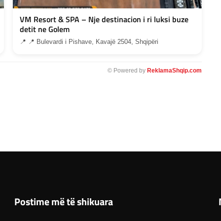
VM Resort & SPA – Nje destinacion i ri luksi buze
detit ne Golem
📍 📍 Bulevardi i Pishave, Kavajë 2504, Shqipëri
© Powered by
ReklamaShqip.com
Postime më të shikuara