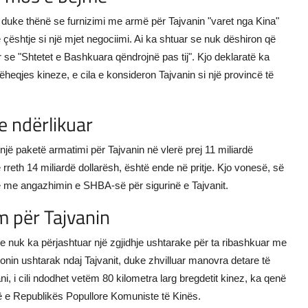
, duke thënë se furnizimi me armë për Tajvanin "varet nga Kina"
ështje si një mjet negociimi. Ai ka shtuar se nuk dëshiron që
r se "Shtetet e Bashkuara qëndrojnë pas tij". Kjo deklaratë ka
heqjes kineze, e cila e konsideron Tajvanin si një provincë të
e ndërlikuar
 një paketë armatimi për Tajvanin në vlerë prej 11 miliardë
ë rreth 14 miliardë dollarësh, është ende në pritje. Kjo vonesë, së
e me angazhimin e SHBA-së për sigurinë e Tajvanit.
m për Tajvanin
dhe nuk ka përjashtuar një zgjidhje ushtarake për ta ribashkuar me
sionin ushtarak ndaj Tajvanit, duke zhvilluar manovra detare të
ni, i cili ndodhet vetëm 80 kilometra larg bregdetit kinez, ka qenë
ë e Republikës Popullore Komuniste të Kinës.