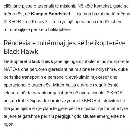
cilët janë pjesë e arsenalit të misionit. Në këtë kontekst, gjatë së
mërkurës, në
Kampin Bondsteel
— një nga bazat më të mëdha
të KFOR-it në Kosovë — u krye një operacion i rëndësishëm
mirëmbajtjeje për këto helikopterë.
Rëndësia e mirëmbajtjes së helikopterëve
Black Hawk
Helikopterët
Black Hawk
janë një nga simbolet e fuqisë ajrore të
NATO-s dhe përdoren gjerësisht në misione të ndryshme, duke
përfshirë transportin e personelit, evakuimin mjekësor dhe
operacionet e urgjencës. Mirëmbajtja e tyre e rregullt është
jetësore për të garantuar gatishmërinë operacionale të KFOR-it
në çdo kohë. Sipas deklaratës zyrtare të KFOR-it, aktivitetet e
tilla janë pjesë e një plani të gjerë për të siguruar që forcat e tyre
të jenë të gatshme për t’iu përgjigjur çdo situate emergjente në
rajon.