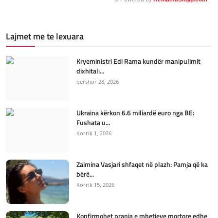
Lajmet me te lexuara
Kryeministri Edi Rama kundër manipulimit
dixhital:...
qershor 28, 2026
Ukraina kërkon 6.6 miliardë euro nga BE:
Fushata u...
Korrik 1, 2026
Zaimina Vasjari shfaqet në plazh: Pamja që ka
bërë...
Korrik 15, 2026
Konfirmohet prania e mbetjeve mortore edhe