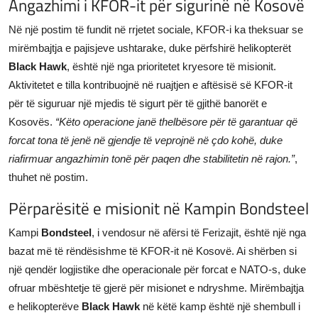
Angazhimi i KFOR-it për sigurinë në Kosovë
Në një postim të fundit në rrjetet sociale, KFOR-i ka theksuar se
mirëmbajtja e pajisjeve ushtarake, duke përfshirë helikopterët
Black Hawk
, është një nga prioritetet kryesore të misionit.
Aktivitetet e tilla kontribuojnë në ruajtjen e aftësisë së KFOR-it
për të siguruar një mjedis të sigurt për të gjithë banorët e
Kosovës.
“Këto operacione janë thelbësore për të garantuar që
forcat tona të jenë në gjendje të veprojnë në çdo kohë, duke
riafirmuar angazhimin tonë për paqen dhe stabilitetin në rajon.”
,
thuhet në postim.
Përparësitë e misionit në Kampin Bondsteel
Kampi
Bondsteel
, i vendosur në afërsi të Ferizajit, është një nga
bazat më të rëndësishme të KFOR-it në Kosovë. Ai shërben si
një qendër logjistike dhe operacionale për forcat e NATO-s, duke
ofruar mbështetje të gjerë për misionet e ndryshme. Mirëmbajtja
e helikopterëve
Black Hawk
në këtë kamp është një shembull i