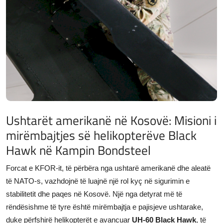
JETA
Gallery
Shqip
Ushtarët amerikanë në Kosovë: Misioni i
mirëmbajtjes së helikopterëve Black
Hawk në Kampin Bondsteel
Forcat e KFOR-it, të përbëra nga ushtarë amerikanë dhe aleatë
të NATO-s, vazhdojnë të luajnë një rol kyç në sigurimin e
stabilitetit dhe paqes në Kosovë. Një nga detyrat më të
rëndësishme të tyre është mirëmbajtja e pajisjeve ushtarake,
duke përfshirë helikopterët e avancuar
UH-60 Black Hawk
, të