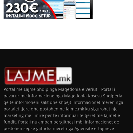
Portal me Lajme Shqip nga Maqedonia e Veriut - Portal i
pavarur me informacione nga Maqedonia Kosova Shqiperia
qe te informoheni sakt dhe shpejt Informacionet meren nga
portalet tjere dhe postohen ne lajme.mk ku sigurohet nje
marketing me i mire per te informuar te tjeret me lajmet e
fundit. Portali nuk mban pergjithesi mbi informacionet qe
postohen sepse gjithcka meret nga Agjensite e Lajmeve