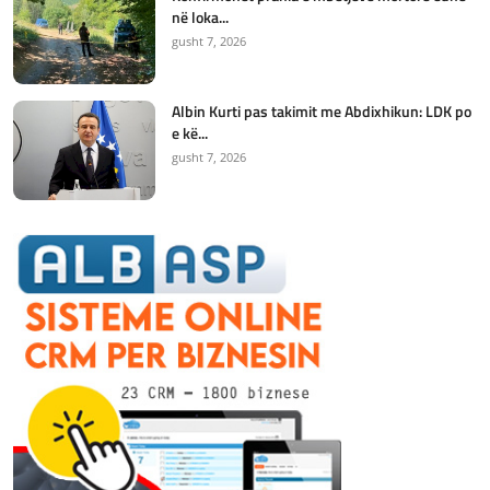
në loka...
gusht 7, 2026
Albin Kurti pas takimit me Abdixhikun: LDK po
e kë...
gusht 7, 2026