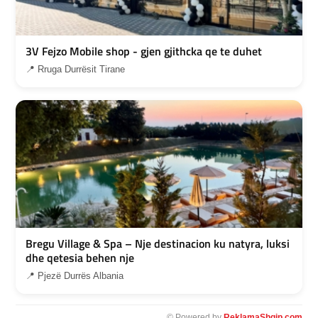
3V Fejzo Mobile shop - gjen gjithcka qe te duhet
📍 Rruga Durrësit Tirane
Bregu Village & Spa – Nje destinacion ku natyra, luksi
dhe qetesia behen nje
📍 Pjezë Durrës Albania
© Powered by
ReklamaShqip.com