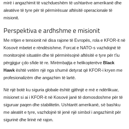
mirë i angazhimit të vazhdueshëm të ushtarëve amerikanë dhe
aleatëve të tyre për të përmirësuar aftësitë operacionale të
misionit.
Perspektiva e ardhshme e misionit
Me rritjen e tensionit në disa rajone të Evropës, rola e KFOR-it në
Kosovë mbetet e rëndësishme. Forcat e NATO-s vazhdojnë të
monitorojnë situatën dhe të përmirësojnë aftësitë e tyre për t’iu
përgjigjur çdo sfide të re. Mirëmbajtja e helikopterëve
Black
Hawk
është vetëm një nga shumë detyrat që KFOR-i kryen me
profesionalizëm dhe angazhim të lartë.
Në një botë ku siguria globale është gjithnjë e më e ndërlikuar,
misionet si ai i KFOR-it në Kosovë janë të domosdoshme për të
siguruar paqen dhe stabilitetin. Ushtarët amerikanë, së bashku
me aleatët e tyre, vazhdojnë të jenë një simbol i angazhimit për
sigurinë dhe lirinë në rajon.