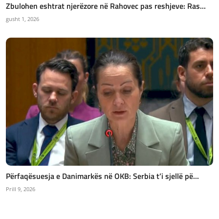
Zbulohen eshtrat njerëzore në Rahovec pas reshjeve: Ras...
gusht 1, 2026
Përfaqësuesja e Danimarkës në OKB: Serbia t’i sjellë pë...
Prill 9, 2026