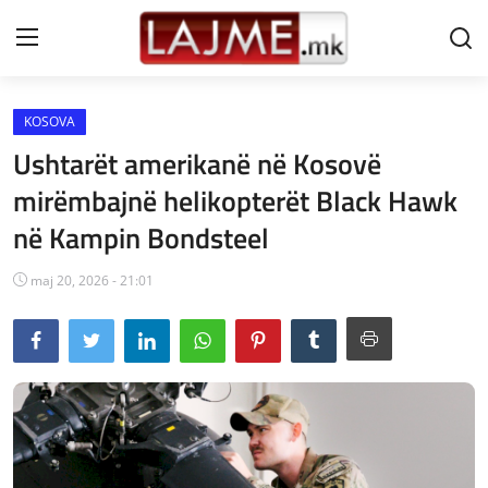
KOSOVA
Shtëpi
Ushtarët amerikanë në Kosovë
LAJME MAQEDONI
mirëmbajnë helikopterët Black Hawk
në Kampin Bondsteel
SHQIPERI
KOSOVA
maj 20, 2026 - 21:01
LAJME NGA BOTA
SHOWBIZ
SPORT
SHENDETI