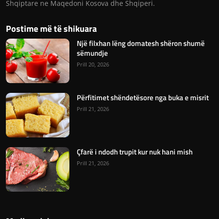
Shqiptare ne Maqedoni Kosova dhe Shqiperi.
Postime më të shikuara
Një filxhan lëng domatesh shëron shumë
sëmundje
Prill 20, 2026
Përfitimet shëndetësore nga buka e misrit
Prill 21, 2026
Çfarë i ndodh trupit kur nuk hani mish
Prill 21, 2026