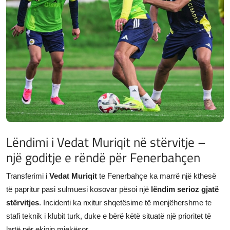
JETA
Gallery
Shqip
Lëndimi i Vedat Muriqit në stërvitje –
një goditje e rëndë për Fenerbahçen
Transferimi i
Vedat Muriqit
te Fenerbahçe ka marrë një kthesë
të papritur pasi sulmuesi kosovar pësoi një
lëndim serioz gjatë
stërvitjes
. Incidenti ka nxitur shqetësime të menjëhershme te
stafi teknik i klubit turk, duke e bërë këtë situatë një prioritet të
lartë për ekipin mjekësor.