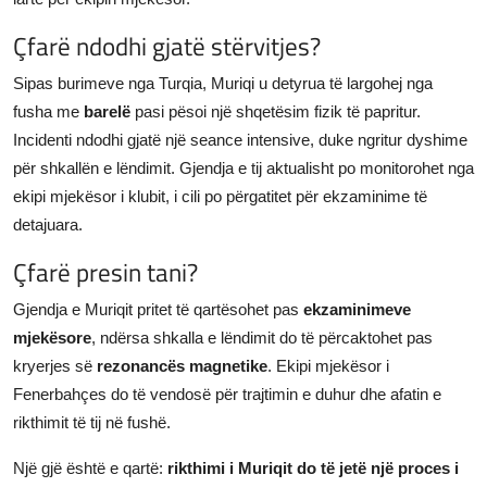
Çfarë ndodhi gjatë stërvitjes?
Sipas burimeve nga Turqia, Muriqi u detyrua të largohej nga
fusha me
barelë
pasi pësoi një shqetësim fizik të papritur.
Incidenti ndodhi gjatë një seance intensive, duke ngritur dyshime
për shkallën e lëndimit. Gjendja e tij aktualisht po monitorohet nga
ekipi mjekësor i klubit, i cili po përgatitet për ekzaminime të
detajuara.
Çfarë presin tani?
Gjendja e Muriqit pritet të qartësohet pas
ekzaminimeve
mjekësore
, ndërsa shkalla e lëndimit do të përcaktohet pas
kryerjes së
rezonancës magnetike
. Ekipi mjekësor i
Fenerbahçes do të vendosë për trajtimin e duhur dhe afatin e
rikthimit të tij në fushë.
Një gjë është e qartë:
rikthimi i Muriqit do të jetë një proces i