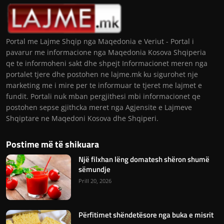
Portal me Lajme Shqip nga Maqedonia e Veriut - Portal i
pavarur me informacione nga Maqedonia Kosova Shqiperia
qe te informoheni sakt dhe shpejt Informacionet meren nga
portalet tjere dhe postohen ne lajme.mk ku sigurohet nje
marketing me i mire per te informuar te tjeret me lajmet e
fundit. Portali nuk mban pergjithesi mbi informacionet qe
postohen sepse gjithcka meret nga Agjensite e Lajmeve
Shqiptare ne Maqedoni Kosova dhe Shqiperi.
Postime më të shikuara
Një filxhan lëng domatesh shëron shumë
sëmundje
Prill 20, 2026
Përfitimet shëndetësore nga buka e misrit