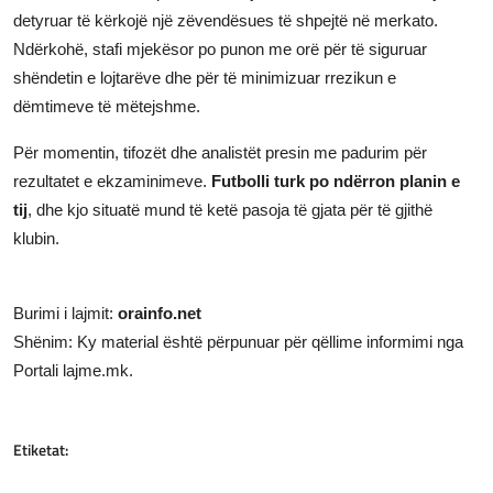
detyruar të kërkojë një zëvendësues të shpejtë në merkato.
Ndërkohë, stafi mjekësor po punon me orë për të siguruar
shëndetin e lojtarëve dhe për të minimizuar rrezikun e
dëmtimeve të mëtejshme.
Për momentin, tifozët dhe analistët presin me padurim për
rezultatet e ekzaminimeve.
Futbolli turk po ndërron planin e
tij
, dhe kjo situatë mund të ketë pasoja të gjata për të gjithë
klubin.
Burimi i lajmit:
orainfo.net
Shënim: Ky material është përpunuar për qëllime informimi nga
Portali lajme.mk.
Etiketat: