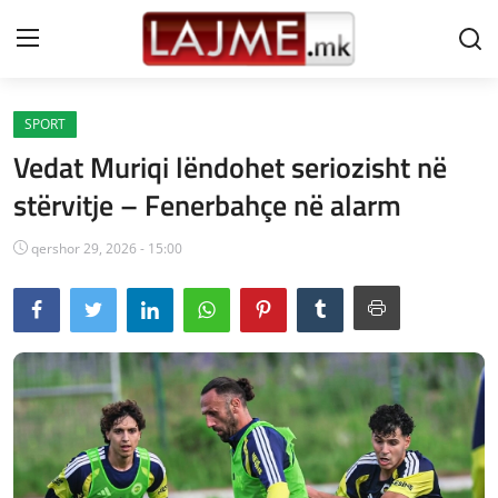
SPORT
Shtëpi
Vedat Muriqi lëndohet seriozisht në
LAJME MAQEDONI
stërvitje – Fenerbahçe në alarm
SHQIPERI
qershor 29, 2026 - 15:00
KOSOVA
LAJME NGA BOTA
SHOWBIZ
SPORT
SHENDETI