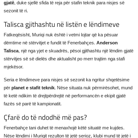
gjatë
, duke sjellë sfida të reja për stafin teknik para nisjes së
sezonit të ri.
Talisca gjithashtu në listën e lëndimeve
Fatkeqësisht, Muriqi nuk është i vetmi lojtar që ka pësuar
dëmtime në stërvitjet e fundit të Fenerbahçes.
Anderson
Talisca
, një nga yjet e skuadrës, pësoi gjithashtu një lëndim gjatë
stërvitjes së së dielës dhe aktualisht po merr trajtim nga stafi
mjekësor.
Seria e lëndimeve para nisjes së sezonit ka ngritur shqetësime
për
planet e stafit teknik
. Nëse situata nuk përmirësohet, mund
të ketë ndikim të drejtpërdrejtë në performancën e ekipit gjatë
fazës së parë të kampionatit.
Çfarë do të ndodhë më pas?
Fenerbahçe tani duhet të menaxhojë këtë situatë me kujdes.
Nëse lëndimi i Muriqit rezulton të jetë serioz, klubi mund të jetë i