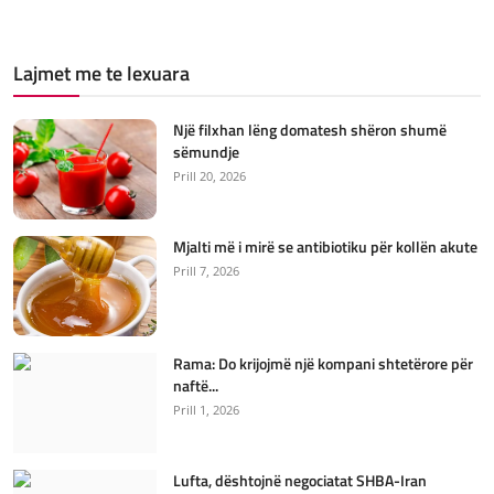
Lajmet me te lexuara
Një filxhan lëng domatesh shëron shumë
sëmundje
Prill 20, 2026
Mjalti më i mirë se antibiotiku për kollën akute
Prill 7, 2026
Rama: Do krijojmë një kompani shtetërore për
naftë...
Prill 1, 2026
Lufta, dështojnë negociatat SHBA-Iran