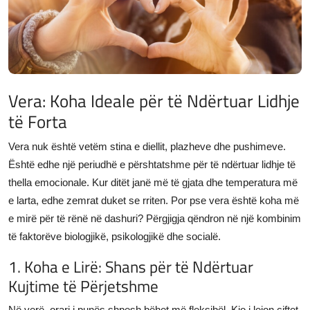
JETA
Gallery
Shqip
Vera: Koha Ideale për të Ndërtuar Lidhje
të Forta
Vera nuk është vetëm stina e diellit, plazheve dhe pushimeve.
Është edhe një periudhë e përshtatshme për të ndërtuar lidhje të
thella emocionale. Kur ditët janë më të gjata dhe temperatura më
e larta, edhe zemrat duket se rriten. Por pse vera është koha më
e mirë për të rënë në dashuri? Përgjigja qëndron në një kombinim
të faktorëve biologjikë, psikologjikë dhe socialë.
1. Koha e Lirë: Shans për të Ndërtuar
Kujtime të Përjetshme
Në verë, orari i punës shpesh bëhet më fleksibël. Kjo i lejon çiftet