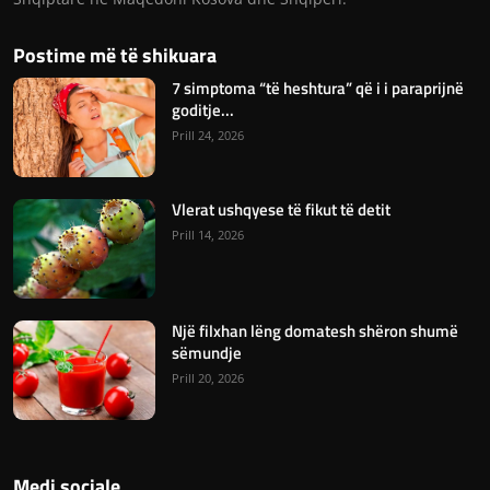
Postime më të shikuara
7 simptoma “të heshtura” që i i paraprijnë
goditje...
Prill 24, 2026
Vlerat ushqyese të fikut të detit
Prill 14, 2026
Një filxhan lëng domatesh shëron shumë
sëmundje
Prill 20, 2026
Medi sociale