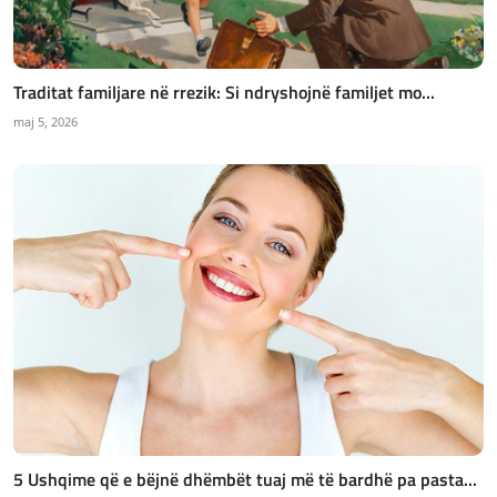
Traditat familjare në rrezik: Si ndryshojnë familjet mo...
maj 5, 2026
5 Ushqime që e bëjnë dhëmbët tuaj më të bardhë pa pasta...