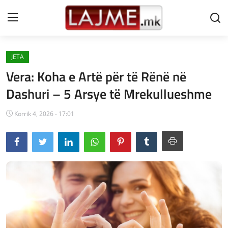
JETA
Shtëpi
Vera: Koha e Artë për të Rënë në
LAJME MAQEDONI
Dashuri – 5 Arsye të Mrekullueshme
SHQIPERI
Korrik 4, 2026 - 17:01
KOSOVA
LAJME NGA BOTA
SHOWBIZ
SPORT
SHENDETI