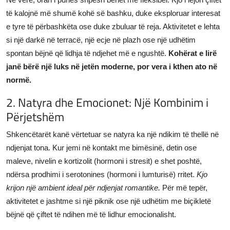
të kalojnë më shumë kohë së bashku, duke eksploruar interesat
e tyre të përbashkëta ose duke zbuluar të reja. Aktivitetet e lehta
si një darkë në terracë, një ecje në plazh ose një udhëtim
spontan bëjnë që lidhja të ndjehet më e ngushtë.
Kohërat e lirë
janë bërë një luks në jetën moderne, por vera i kthen ato në
normë.
2. Natyra dhe Emocionet: Një Kombinim i
Përjetshëm
Shkencëtarët kanë vërtetuar se natyra ka një ndikim të thellë në
ndjenjat tona. Kur jemi në kontakt me bimësinë, detin ose
maleve, nivelin e kortizolit (hormoni i stresit) e shet poshtë,
ndërsa prodhimi i serotonines (hormoni i lumturisë) rritet.
Kjo
krijon një ambient ideal për ndjenjat romantike.
Për më tepër,
aktivitetet e jashtme si një piknik ose një udhëtim me biçikletë
bëjnë që çiftet të ndihen më të lidhur emocionalisht.