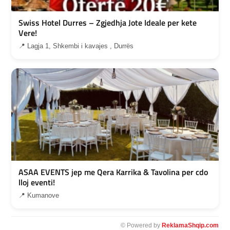
Swiss Hotel Durres – Zgjedhja Jote Ideale per kete
Vere!
📍 Lagja 1, Shkembi i kavajes , Durrës
ASAA EVENTS jep me Qera Karrika & Tavolina per cdo
lloj eventi!
📍 Kumanove
© Powered by
ReklamaShqip.com