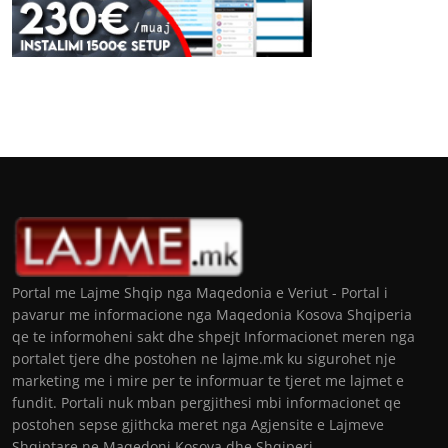
Portal me Lajme Shqip nga Maqedonia e Veriut - Portal i
pavarur me informacione nga Maqedonia Kosova Shqiperia
qe te informoheni sakt dhe shpejt Informacionet meren nga
portalet tjere dhe postohen ne lajme.mk ku sigurohet nje
marketing me i mire per te informuar te tjeret me lajmet e
fundit. Portali nuk mban pergjithesi mbi informacionet qe
postohen sepse gjithcka meret nga Agjensite e Lajmeve
Shqiptare ne Maqedoni Kosova dhe Shqiperi.