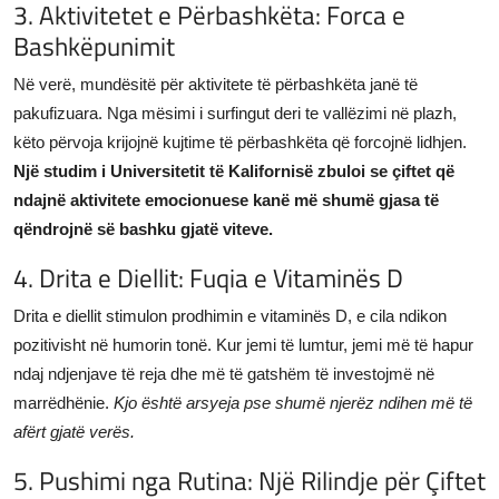
3. Aktivitetet e Përbashkëta: Forca e
Bashkëpunimit
Në verë, mundësitë për aktivitete të përbashkëta janë të
pakufizuara. Nga mësimi i surfingut deri te vallëzimi në plazh,
këto përvoja krijojnë kujtime të përbashkëta që forcojnë lidhjen.
Një studim i Universitetit të Kalifornisë zbuloi se çiftet që
ndajnë aktivitete emocionuese kanë më shumë gjasa të
qëndrojnë së bashku gjatë viteve.
4. Drita e Diellit: Fuqia e Vitaminës D
Drita e diellit stimulon prodhimin e vitaminës D, e cila ndikon
pozitivisht në humorin tonë. Kur jemi të lumtur, jemi më të hapur
ndaj ndjenjave të reja dhe më të gatshëm të investojmë në
marrëdhënie.
Kjo është arsyeja pse shumë njerëz ndihen më të
afërt gjatë verës.
5. Pushimi nga Rutina: Një Rilindje për Çiftet