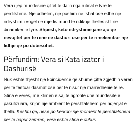
Vera i jep mundësinë çiftet të dalin nga rutinat e tyre të
përditshme. Një udhëtim, një pushim në fshat ose edhe një
ndryshim i vogël në mjedis mund të ndikojë thellësisht në
dinamikën e tyre.
Shpesh, këto ndryshime janë ajo që
nevojitet për të rënë në dashuri ose për të rimëkëmbur një
lidhje që po dobësohet.
Përfundim: Vera si Katalizator i
Dashurisë
Nuk është thjesht një koincidencë që shumë çifte zgjedhin verën
për të festuar dasmat ose për të nisur një marrëdhënie të re.
Stina e verës, me klimën e saj të ngrohtë dhe mundësitë e
pakufizuara, krijon një ambient të përshtatshëm për ndjenjat e
thella.
Kështu që, nëse po kërkoni një moment të përshtatshëm
për të hapur zemrën, vera është stina e duhur.