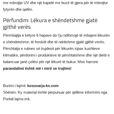
me mbrojtje UV dhe një kapelë me buzë të gjera për të mbrojtur
fytyrën dhe qafën.
Përfundim: Lëkura e shëndetshme gjatë
gjithë verës
Përmbajtja e këtyre 6 hapave do t’ju ndihmojë të mbajeni lëkurën
e shëndetshme, të freskët dhe të ndritshme gjatë gjithë verës.
Përshtatja e rutines së kujdesit për lëkurën sipas kushteve
klimatike, përdorimi i produkteve të përshtatshme dhe një dietë e
balancuar janë çelësi për një lëkurë të bukur. Mos harroni:
parandalimi është më i mirë se trajtimi
!
Burimi i lajmit:
kosovarja-ks.com
Shënim: Ky material është përpunuar për qëllime informimi nga
Portali lajme.mk.