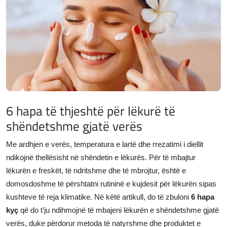
JETA
Gallery
Shqip
6 hapa të thjeshtë për lëkurë të
shëndetshme gjatë verës
Me ardhjen e verës, temperatura e lartë dhe rrezatimi i diellit
ndikojnë thellësisht në shëndetin e lëkurës. Për të mbajtur
lëkurën e freskët, të ndritshme dhe të mbrojtur, është e
domosdoshme të përshtatni rutininë e kujdesit për lëkurën sipas
kushteve të reja klimatike. Në këtë artikull, do të zbuloni
6 hapa
kyç
që do t’ju ndihmojnë të mbajeni lëkurën e shëndetshme gjatë
verës, duke përdorur metoda të natyrshme dhe produktet e