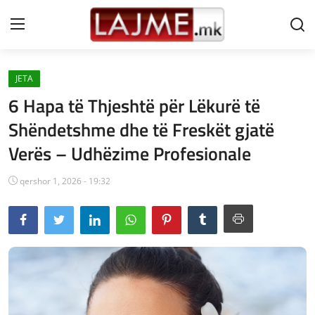
JETA
Shtëpi
6 Hapa të Thjeshtë për Lëkurë të
LAJME MAQEDONI
Shëndetshme dhe të Freskët gjatë
Verës – Udhëzime Profesionale
SHQIPERI
KOSOVA
qershor 1, 2026 - 19:32
LAJME NGA BOTA
SHOWBIZ
SPORT
SHENDETI