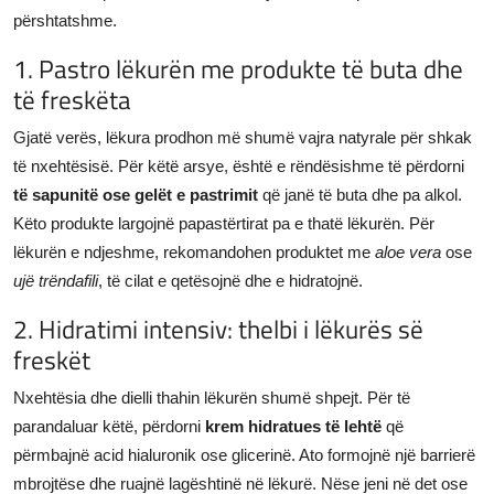
përshtatshme.
1. Pastro lëkurën me produkte të buta dhe
të freskëta
Gjatë verës, lëkura prodhon më shumë vajra natyrale për shkak
të nxehtësisë. Për këtë arsye, është e rëndësishme të përdorni
të sapunitë ose gelët e pastrimit
që janë të buta dhe pa alkol.
Këto produkte largojnë papastërtirat pa e thatë lëkurën. Për
lëkurën e ndjeshme, rekomandohen produktet me
aloe vera
ose
ujë trëndafili
, të cilat e qetësojnë dhe e hidratojnë.
2. Hidratimi intensiv: thelbi i lëkurës së
freskët
Nxehtësia dhe dielli thahin lëkurën shumë shpejt. Për të
parandaluar këtë, përdorni
krem hidratues të lehtë
që
përmbajnë acid hialuronik ose glicerinë. Ato formojnë një barrierë
mbrojtëse dhe ruajnë lagështinë në lëkurë. Nëse jeni në det ose