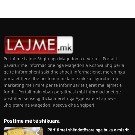
Portal me Lajme Shqip nga Maqedonia e Veriut - Portal i
pavarur me informacione nga Maqedonia Kosova Shqiperia
qe te informoheni sakt dhe shpejt Informacionet meren nga
portalet tjere dhe postohen ne lajme.mk ku sigurohet nje
marketing me i mire per te informuar te tjeret me lajmet e
fundit. Portali nuk mban pergjithesi mbi informacionet qe
postohen sepse gjithcka meret nga Agjensite e Lajmeve
Shqiptare ne Maqedoni Kosova dhe Shqiperi.
Postime më të shikuara
Përfitimet shëndetësore nga buka e misrit