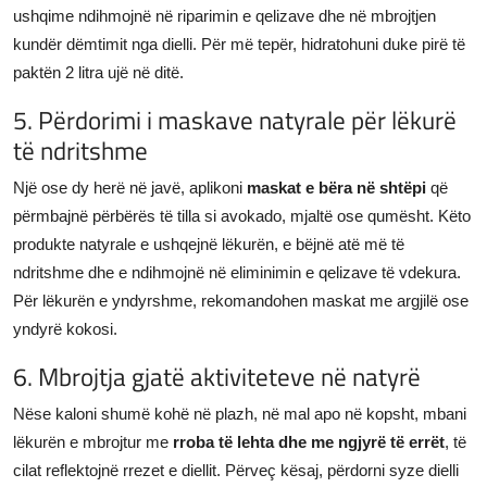
ushqime ndihmojnë në riparimin e qelizave dhe në mbrojtjen
kundër dëmtimit nga dielli. Për më tepër, hidratohuni duke pirë të
paktën 2 litra ujë në ditë.
5. Përdorimi i maskave natyrale për lëkurë
të ndritshme
Një ose dy herë në javë, aplikoni
maskat e bëra në shtëpi
që
përmbajnë përbërës të tilla si avokado, mjaltë ose qumësht. Këto
produkte natyrale e ushqejnë lëkurën, e bëjnë atë më të
ndritshme dhe e ndihmojnë në eliminimin e qelizave të vdekura.
Për lëkurën e yndyrshme, rekomandohen maskat me argjilë ose
yndyrë kokosi.
6. Mbrojtja gjatë aktiviteteve në natyrë
Nëse kaloni shumë kohë në plazh, në mal apo në kopsht, mbani
lëkurën e mbrojtur me
rroba të lehta dhe me ngjyrë të errët
, të
cilat reflektojnë rrezet e diellit. Përveç kësaj, përdorni syze dielli