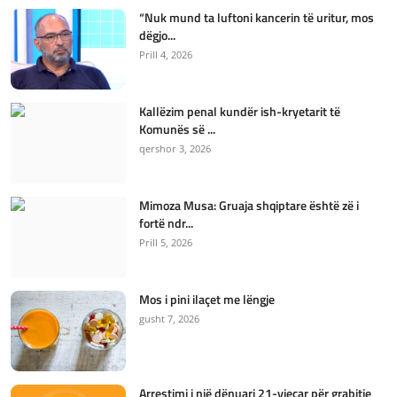
“Nuk mund ta luftoni kancerin të uritur, mos
dëgjo...
Prill 4, 2026
Kallëzim penal kundër ish-kryetarit të
Komunës së ...
qershor 3, 2026
Mimoza Musa: Gruaja shqiptare është zë i
fortë ndr...
Prill 5, 2026
Mos i pini ilaçet me lëngje
gusht 7, 2026
Arrestimi i një dënuari 21-vjeçar për grabitje