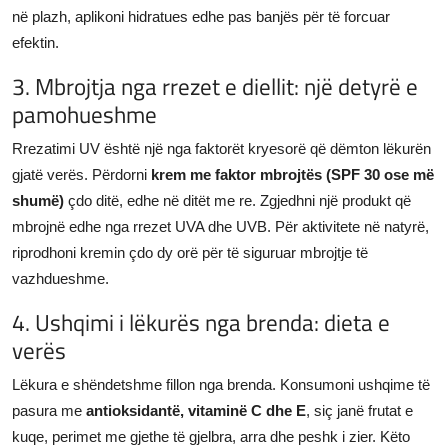
në plazh, aplikoni hidratues edhe pas banjës për të forcuar
efektin.
3. Mbrojtja nga rrezet e diellit: një detyrë e
pamohueshme
Rrezatimi UV është një nga faktorët kryesorë që dëmton lëkurën
gjatë verës. Përdorni
krem me faktor mbrojtës (SPF 30 ose më
shumë)
çdo ditë, edhe në ditët me re. Zgjedhni një produkt që
mbrojnë edhe nga rrezet UVA dhe UVB. Për aktivitete në natyrë,
riprodhoni kremin çdo dy orë për të siguruar mbrojtje të
vazhdueshme.
4. Ushqimi i lëkurës nga brenda: dieta e
verës
Lëkura e shëndetshme fillon nga brenda. Konsumoni ushqime të
pasura me
antioksidantë, vitaminë C dhe E
, siç janë frutat e
kuqe, perimet me gjethe të gjelbra, arra dhe peshk i zier. Këto