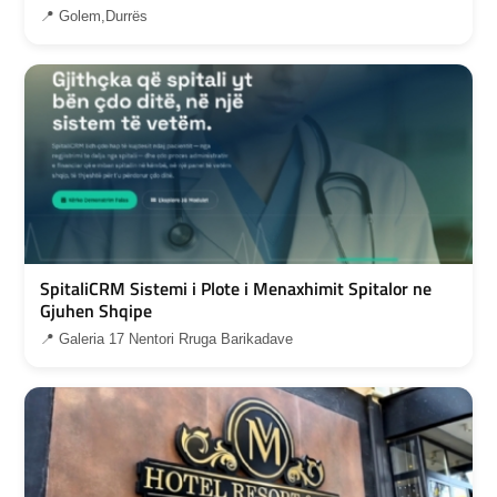
📍 Golem,Durrës
SpitaliCRM Sistemi i Plote i Menaxhimit Spitalor ne
Gjuhen Shqipe
📍 Galeria 17 Nentori Rruga Barikadave