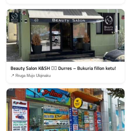
Beauty Salon K&SH 💇‍♀️ Durres – Bukuria fillon ketu!
📍 Rruga Mujo Ulqinaku