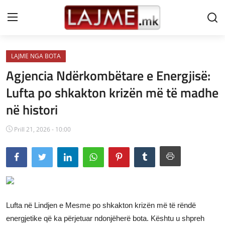
LAJME NGA BOTA
Shtëpi
Agjencia Ndërkombëtare e Energjisë:
LAJME MAQEDONI
Lufta po shkakton krizën më të madhe
në histori
SHQIPERI
KOSOVA
Prill 21, 2026 - 10:00
LAJME NGA BOTA
SHOWBIZ
SPORT
Lufta në Lindjen e Mesme po shkakton krizën më të rëndë
SHENDETI
energjetike që ka përjetuar ndonjëherë bota. Kështu u shpreh