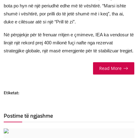
bota po hyn në një periudhë edhe më të vështirë. “Marsi ishte
shumë i vështirë, por prilli do të jetë shumë më i keq”, tha ai,
duke e cilësuar atë si një “Prill të zi”.
Në përpjekje për të frenuar rritjen e çmimeve, IEA ka vendosur të
lirojë një rekord prej 400 milionë fuçi nafte nga rezervat
strategjike globale, një masë emergjente për të stabilizuar tregjet.
Read More
Etiketat:
Postime të ngjashme