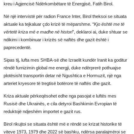
kreu i Agjencisë Ndërkombëtare të Energjisë, Fatih Birol.
JETA
Në një intervistë për radion France Inter, Birol theksoi se situata
Gallery
aktuale ka tejkaluar çdo krizë të mëparshme. “
Kjo është me të
vërtetë kriza më e madhe në histori
”, deklaroi ai, duke shtuar se
Shqip
ndikimi i kombinuar i krizës së naftës dhe gazit është i
paprecedentë.
Sipas tij, lufta mes SHBA-së dhe Izraelit kundër Iranit ka goditur
rëndë furnizimin global me energji, duke ndërprerë pothuajse
plotësisht transportin detar në Ngushtica e Hormuzit, një nga
arteriet kryesore të tregtisë botërore të naftës dhe gazit.
Kriza aktuale përkeqësohet edhe nga pasojat e luftës mes
Rusisë dhe Ukrainës, e cila detyroi Bashkimin Evropian të
reduktojë ndjeshëm importet e gazit rus.
Birol rikujtoi se situata është më e rëndë se krizat historike të
viteve 1973, 1979 dhe 2022 së bashku, ndërsa paralajmëroi se