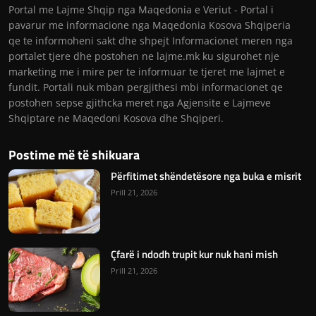
Portal me Lajme Shqip nga Maqedonia e Veriut - Portal i
pavarur me informacione nga Maqedonia Kosova Shqiperia
qe te informoheni sakt dhe shpejt Informacionet meren nga
portalet tjere dhe postohen ne lajme.mk ku sigurohet nje
marketing me i mire per te informuar te tjeret me lajmet e
fundit. Portali nuk mban pergjithesi mbi informacionet qe
postohen sepse gjithcka meret nga Agjensite e Lajmeve
Shqiptare ne Maqedoni Kosova dhe Shqiperi.
Postime më të shikuara
Përfitimet shëndetësore nga buka e misrit
Prill 21, 2026
Çfarë i ndodh trupit kur nuk hani mish
Prill 21, 2026