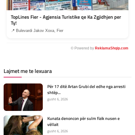
TopLines Fier - Agjensia Turistike qe Ka Zgjidhjen per
Ty!
📍 Bulevardi Jakov Xoxa, Fier
© Powered by
ReklamaShqip.com
Lajmet me te lexuara
Për 17 ditë Artan Grubi del edhe nga arresti
shtëp...
gusht 6, 2026
Kunata denoncon për sulm fizik nusen e
vëllait
gusht 6, 2026