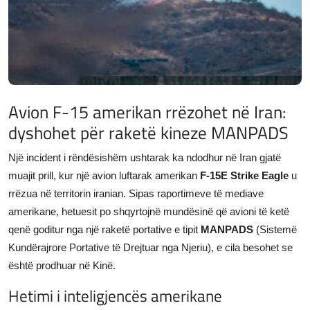
JETA
Gallery
Shqip
Avion F-15 amerikan rrëzohet në Iran:
dyshohet për raketë kineze MANPADS
Një incident i rëndësishëm ushtarak ka ndodhur në Iran gjatë
muajit prill, kur një avion luftarak amerikan
F-15E Strike Eagle
u
rrëzua në territorin iranian. Sipas raportimeve të mediave
amerikane, hetuesit po shqyrtojnë mundësinë që avioni të ketë
qenë goditur nga një raketë portative e tipit
MANPADS
(Sistemë
Kundërajrore Portative të Drejtuar nga Njeriu), e cila besohet se
është prodhuar në Kinë.
Hetimi i inteligjencës amerikane