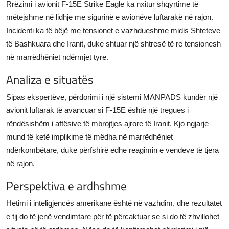
Rrëzimi i avionit F-15E Strike Eagle ka nxitur shqyrtime të
mëtejshme në lidhje me sigurinë e avionëve luftarakë në rajon.
Incidenti ka të bëjë me tensionet e vazhdueshme midis Shteteve
të Bashkuara dhe Iranit, duke shtuar një shtresë të re tensionesh
në marrëdhëniet ndërmjet tyre.
Analiza e situatës
Sipas ekspertëve, përdorimi i një sistemi MANPADS kundër një
avionit luftarak të avancuar si F-15E është një tregues i
rëndësishëm i aftësive të mbrojtjes ajrore të Iranit. Kjo ngjarje
mund të ketë implikime të mëdha në marrëdhëniet
ndërkombëtare, duke përfshirë edhe reagimin e vendeve të tjera
në rajon.
Perspektiva e ardhshme
Hetimi i inteligjencës amerikane është në vazhdim, dhe rezultatet
e tij do të jenë vendimtare për të përcaktuar se si do të zhvillohet