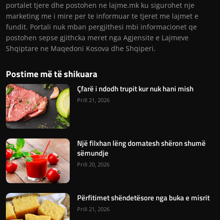
portalet tjere dhe postohen ne lajme.mk ku sigurohet nje
marketing me i mire per te informuar te tjeret me lajmet e
fundit. Portali nuk mban pergjithesi mbi informacionet qe
postohen sepse gjithcka meret nga Agjensite e Lajmeve
Shqiptare ne Maqedoni Kosova dhe Shqiperi.
Postime më të shikuara
Çfarë i ndodh trupit kur nuk hani mish
Prill 21, 2026
Një filxhan lëng domatesh shëron shumë
sëmundje
Prill 20, 2026
Përfitimet shëndetësore nga buka e misrit
Prill 21, 2026