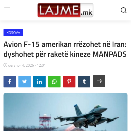
KOSOVA
Shtëpi
Avion F-15 amerikan rrëzohet në Iran:
LAJME MAQEDONI
dyshohet për raketë kineze MANPADS
SHQIPERI
qershor 4, 2026 - 12:01
KOSOVA
LAJME NGA BOTA
SHOWBIZ
SPORT
SHENDETI