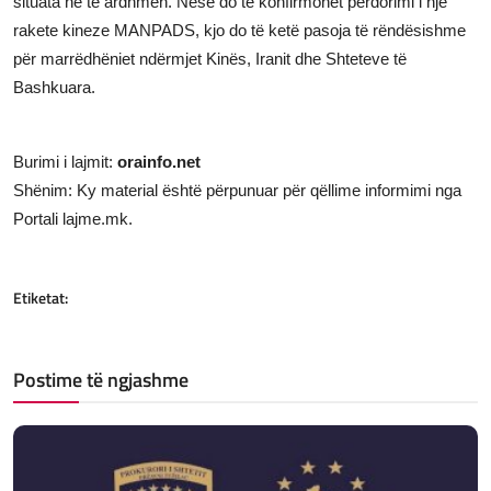
situata në të ardhmen. Nëse do të konfirmohet përdorimi i një
rakete kineze MANPADS, kjo do të ketë pasoja të rëndësishme
për marrëdhëniet ndërmjet Kinës, Iranit dhe Shteteve të
Bashkuara.
Burimi i lajmit:
orainfo.net
Shënim: Ky material është përpunuar për qëllime informimi nga
Portali lajme.mk.
Etiketat:
Postime të ngjashme