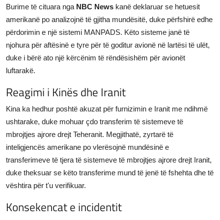
Burime të cituara nga
NBC News
kanë deklaruar se hetuesit
amerikanë po analizojnë të gjitha mundësitë, duke përfshirë edhe
përdorimin e një sistemi MANPADS. Këto sisteme janë të
njohura për aftësinë e tyre për të goditur avionë në lartësi të ulët,
duke i bërë ato një kërcënim të rëndësishëm për avionët
luftarakë.
Reagimi i Kinës dhe Iranit
Kina ka hedhur poshtë akuzat për furnizimin e Iranit me ndihmë
ushtarake, duke mohuar çdo transferim të sistemeve të
mbrojtjes ajrore drejt Teheranit. Megjithatë, zyrtarë të
inteligjencës amerikane po vlerësojnë mundësinë e
transferimeve të tjera të sistemeve të mbrojtjes ajrore drejt Iranit,
duke theksuar se këto transferime mund të jenë të fshehta dhe të
vështira për t'u verifikuar.
Konsekencat e incidentit