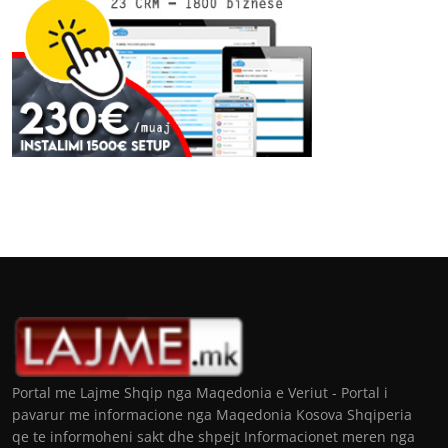
Portal me Lajme Shqip nga Maqedonia e Veriut - Portal i
pavarur me informacione nga Maqedonia Kosova Shqiperia
qe te informoheni sakt dhe shpejt Informacionet meren nga