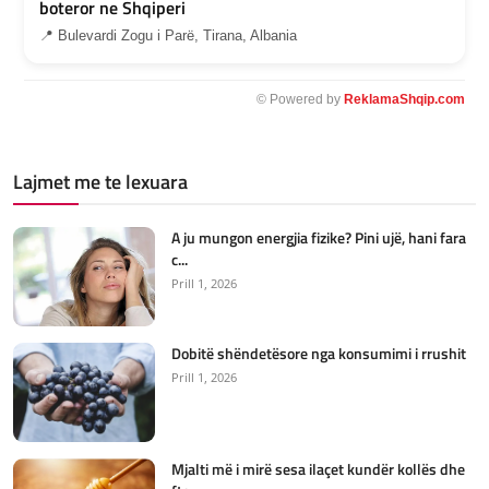
boteror ne Shqiperi
📍 Bulevardi Zogu i Parë, Tirana, Albania
© Powered by
ReklamaShqip.com
Lajmet me te lexuara
A ju mungon energjia fizike? Pini ujë, hani fara
c...
Prill 1, 2026
Dobitë shëndetësore nga konsumimi i rrushit
Prill 1, 2026
Mjalti më i mirë sesa ilaçet kundër kollës dhe