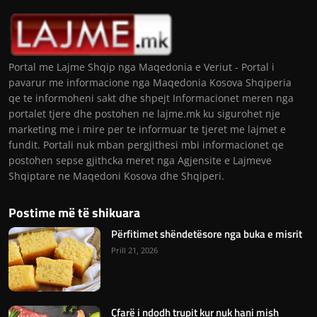
Portal me Lajme Shqip nga Maqedonia e Veriut - Portal i
pavarur me informacione nga Maqedonia Kosova Shqiperia
qe te informoheni sakt dhe shpejt Informacionet meren nga
portalet tjere dhe postohen ne lajme.mk ku sigurohet nje
marketing me i mire per te informuar te tjeret me lajmet e
fundit. Portali nuk mban pergjithesi mbi informacionet qe
postohen sepse gjithcka meret nga Agjensite e Lajmeve
Shqiptare ne Maqedoni Kosova dhe Shqiperi.
Postime më të shikuara
Përfitimet shëndetësore nga buka e misrit
Prill 21, 2026
Çfarë i ndodh trupit kur nuk hani mish