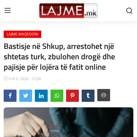
LAJME MAQEDONI
Shtëpi
Bastisje në Shkup, arrestohet një
LAJME MAQEDONI
shtetas turk, zbulohen drogë dhe
pajisje për lojëra të fatit online
SHQIPERI
KOSOVA
Prill 9, 2026 - 12:00
LAJME NGA BOTA
SHOWBIZ
SPORT
SHENDETI