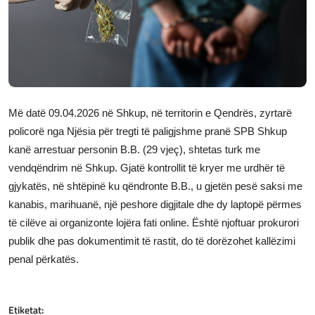
JETA
Gallery
Shqip
Më datë 09.04.2026 në Shkup, në territorin e Qendrës, zyrtarë
policorë nga Njësia për tregti të paligjshme pranë SPB Shkup
kanë arrestuar personin B.B. (29 vjeç), shtetas turk me
vendqëndrim në Shkup. Gjatë kontrollit të kryer me urdhër të
gjykatës, në shtëpinë ku qëndronte B.B., u gjetën pesë saksi me
kanabis, marihuanë, një peshore digjitale dhe dy laptopë përmes
të cilëve ai organizonte lojëra fati online. Është njoftuar prokurori
publik dhe pas dokumentimit të rastit, do të dorëzohet kallëzimi
penal përkatës.
Etiketat: