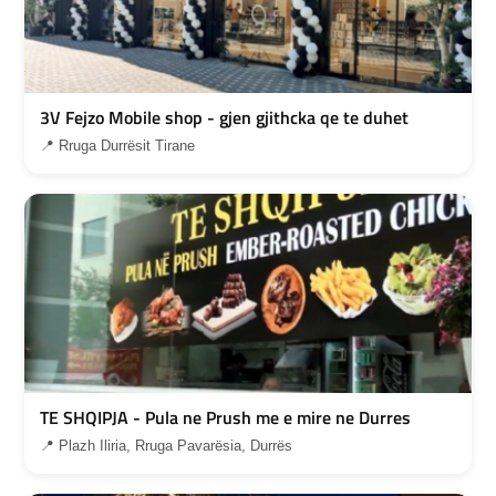
3V Fejzo Mobile shop - gjen gjithcka qe te duhet
📍 Rruga Durrësit Tirane
TE SHQIPJA - Pula ne Prush me e mire ne Durres
📍 Plazh Iliria, Rruga Pavarësia, Durrës