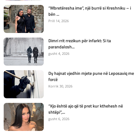
“Mbretëresha ime”, një burrë si Kreshniku – i
bën ...
Prill 14, 2026
Dimri rrit rrezikun për infarkt: Si ta
parandalosh...
gusht 4, 2026
Dy hajnat vjedhin mjete pune në Leposaviq me
forcë
Korrik 30, 2026
“Kjo është ajo që të pret kur kthehesh në
shtëpi”,...
gusht 6, 2026