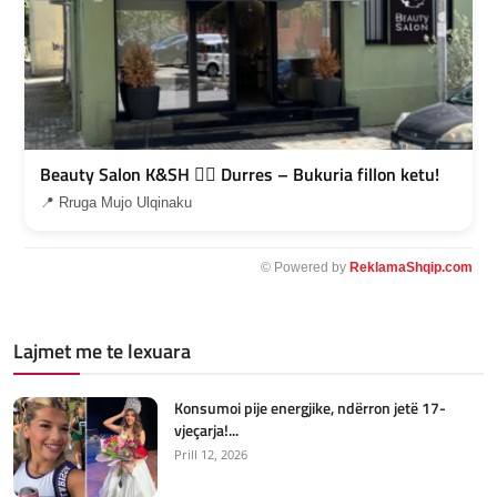
Beauty Salon K&SH 💇‍♀️ Durres – Bukuria fillon ketu!
📍 Rruga Mujo Ulqinaku
© Powered by
ReklamaShqip.com
Lajmet me te lexuara
Konsumoi pije energjike, ndërron jetë 17-
vjeçarja!...
Prill 12, 2026