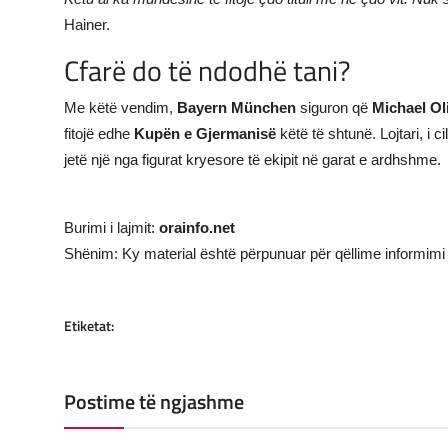
Hainer.
Cfarë do të ndodhë tani?
Me këtë vendim,
Bayern München
siguron që
Michael Ol
fitojë edhe
Kupën e Gjermanisë
këtë të shtunë. Lojtari, i c
jetë një nga figurat kryesore të ekipit në garat e ardhshme.
Burimi i lajmit:
orainfo.net
Shënim: Ky material është përpunuar për qëllime informimi 
Etiketat:
Postime të ngjashme