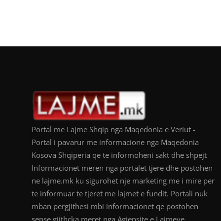
Portal me Lajme Shqip nga Maqedonia e Veriut -
Portal i pavarur me informacione nga Maqedonia
Kosova Shqiperia qe te informoheni sakt dhe shpejt
Informacionet meren nga portalet tjere dhe postohen
ne lajme.mk ku sigurohet nje marketing me i mire per
te informuar te tjeret me lajmet e fundit. Portali nuk
mban pergjithesi mbi informacionet qe postohen
sepse gjithcka meret nga Agjensite e Lajmeve