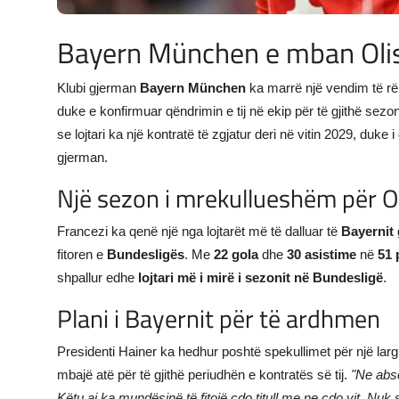
Bayern München e mban Olise
Klubi gjerman
Bayern München
ka marrë një vendim të r
duke e konfirmuar qëndrimin e tij në ekip për të gjithë sezo
se lojtari ka një kontratë të zgjatur deri në vitin 2029, duke
gjerman.
Një sezon i mrekullueshëm për O
Francezi ka qenë një nga lojtarët më të dalluar të
Bayernit
fitoren e
Bundesligës
. Me
22 gola
dhe
30 asistime
në
51 
shpallur edhe
lojtari më i mirë i sezonit në Bundesligë
.
Plani i Bayernit për të ardhmen
Presidenti Hainer ka hedhur poshtë spekullimet për një lar
mbajë atë për të gjithë periudhën e kontratës së tij.
"Ne abso
Këtu ai ka mundësinë të fitojë çdo titull me ne çdo vit. Nuk 