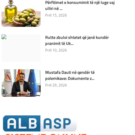
Përfitimet e konsumimit të një luge vaj
ulliri në ...
Prill 15, 2026
Rutte zbuloi shtetet që janë kundër
pranimit të Uk...
Prill 10, 2026
Mustafa Dauti në qendër të
polemikave: Dokumente z...
Prill 29, 2026