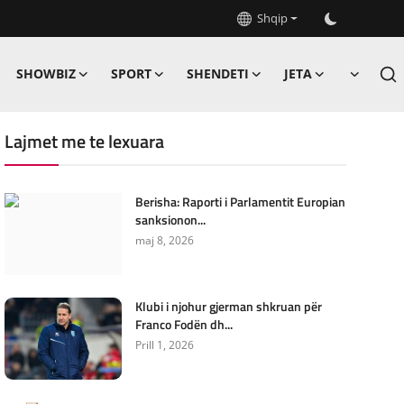
Shqip
SHOWBIZ
SPORT
SHENDETI
JETA
Lajmet me te lexuara
Berisha: Raporti i Parlamentit Europian
sanksionon...
maj 8, 2026
Klubi i njohur gjerman shkruan për
Franco Fodën dh...
Prill 1, 2026