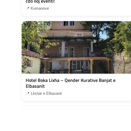
cdo lloj eventi!
📍 Kumanove
Hotel Boka Lixha – Qender Kurative Banjat e
Elbasanit
📍 Llixhat e Elbasanit