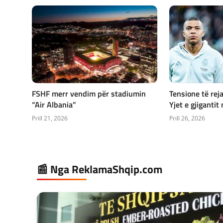
FSHF merr vendim për stadiumin
Tensione të reja
“Air Albania”
Yjet e gjigantit 
Prill 21, 2026
Prill 26, 2026
📰 Nga ReklamaShqip.com