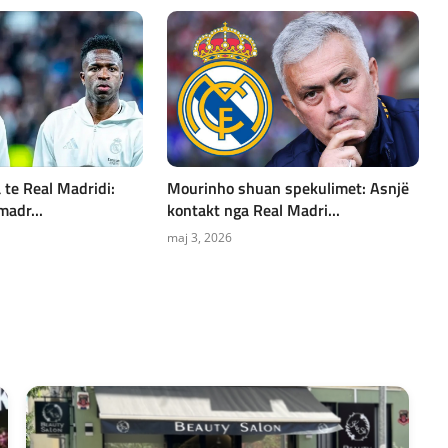
 te Real Madridi:
Mourinho shuan spekulimet: Asnjë
madr...
kontakt nga Real Madri...
maj 3, 2026