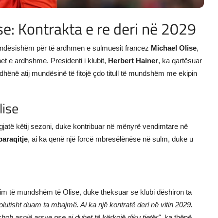
: Kontrakta e re deri në 2029
ëndësishëm për të ardhmen e sulmuesit francez
Michael Olise
,
net e ardhshme. Presidenti i klubit,
Herbert Hainer
, ka qartësuar
 i dhënë atij mundësinë të fitojë çdo titull të mundshëm me ekipin
lise
gjatë këtij sezoni, duke kontribuar në mënyrë vendimtare në
paraqitje
, ai ka qenë një forcë mbresëlënëse në sulm, duke u
gim të mundshëm të Olise, duke theksuar se klubi dëshiron ta
lutisht duam ta mbajmë. Ai ka një kontratë deri në vitin 2029.
shoh asnjë arsye pse ai duhet të kërkojë diku tjetër"
, ka thënë