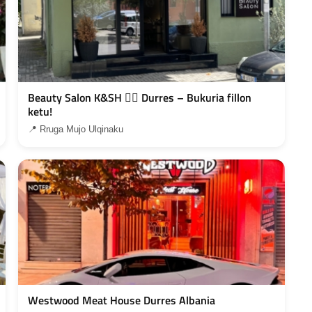
Beauty Salon K&SH 💇‍♀️ Durres – Bukuria fillon
ketu!
📍 Rruga Mujo Ulqinaku
Westwood Meat House Durres Albania