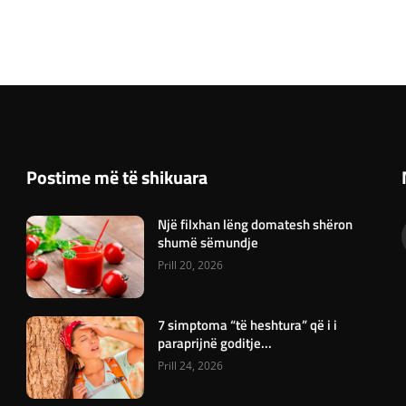
Postime më të shikuara
Një filxhan lëng domatesh shëron
shumë sëmundje
Prill 20, 2026
7 simptoma “të heshtura” që i i
paraprijnë goditje...
Prill 24, 2026