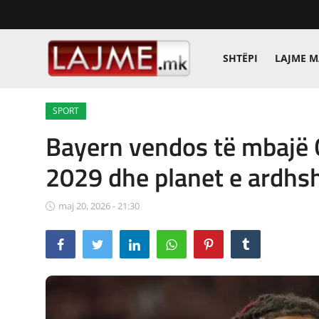
SHTËPI
LAJME 
Shtëpi
SPORT
LAJME MAQEDONI
Bayern vendos të mbajë O
SHQIPERI
2029 dhe planet e ardhsh
KOSOVA
maj 20, 2026 - 21:30
LAJME NGA BOTA
SHOWBIZ
SPORT
SHENDETI