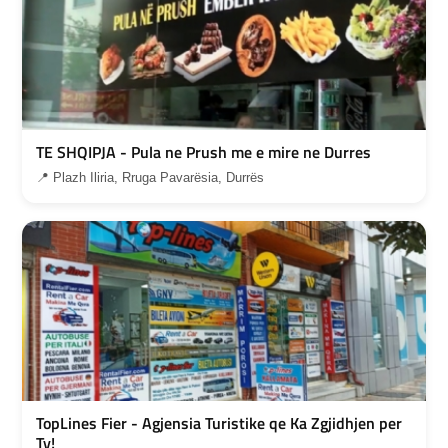
TE SHQIPJA - Pula ne Prush me e mire ne Durres
📍 Plazh Iliria, Rruga Pavarësia, Durrës
TopLines Fier - Agjensia Turistike qe Ka Zgjidhjen per
Ty!