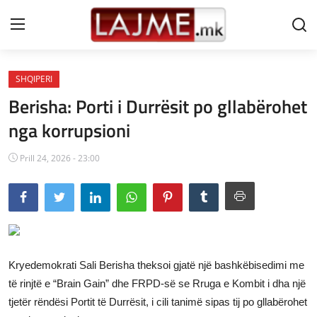
SHQIPERI
Shtëpi
Berisha: Porti i Durrësit po gllabërohet
LAJME MAQEDONI
nga korrupsioni
SHQIPERI
Prill 24, 2026 - 23:00
KOSOVA
LAJME NGA BOTA
SHOWBIZ
Kryedemokrati Sali Berisha theksoi gjatë një bashkëbisedimi me
SPORT
të rinjtë e “Brain Gain” dhe FRPD-së se Rruga e Kombit i dha një
tjetër rëndësi Portit të Durrësit, i cili tanimë sipas tij po gllabërohet
SHENDETI