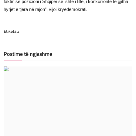
faktin se pozicioni i Shqipërisë ishte i tillë, i konkurronte të gjitha
hyrjet e tjera në rajon
”, vijoi kryedemokrati.
Etiketat:
Postime të ngjashme