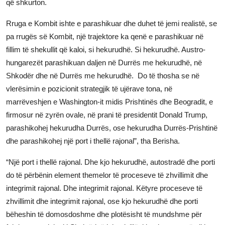
që shkurton.
Rruga e Kombit ishte e parashikuar dhe duhet të jemi realistë, se
pa rrugës së Kombit, një trajektore ka qenë e parashikuar në
fillim të shekullit që kaloi, si hekurudhë. Si hekurudhë. Austro-
hungarezët parashikuan daljen në Durrës me hekurudhë, në
Shkodër dhe në Durrës me hekurudhë. Do të thosha se në
vlerësimin e pozicionit strategjik të ujërave tona, në
marrëveshjen e Washington-it midis Prishtinës dhe Beogradit, e
firmosur në zyrën ovale, në prani të presidentit Donald Trump,
parashikohej hekurudha Durrës, ose hekurudha Durrës-Prishtinë
dhe parashikohej një port i thellë rajonal”,
tha Berisha.
“
Një port i thellë rajonal. Dhe kjo hekurudhë, autostradë dhe porti
do të përbënin element themelor të proceseve të zhvillimit dhe
integrimit rajonal. Dhe integrimit rajonal. Këtyre proceseve të
zhvillimit dhe integrimit rajonal, ose kjo hekurudhë dhe porti
bëheshin të domosdoshme dhe plotësisht të mundshme për