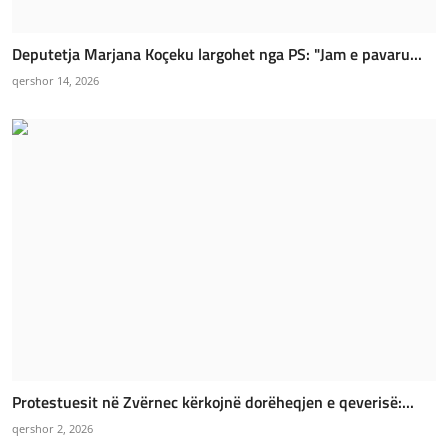
Deputetja Marjana Koçeku largohet nga PS: "Jam e pavaru...
qershor 14, 2026
Protestuesit në Zvërnec kërkojnë dorëheqjen e qeverisë:...
qershor 2, 2026