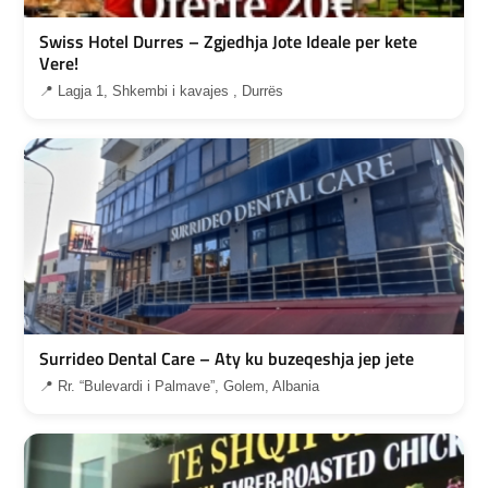
Swiss Hotel Durres – Zgjedhja Jote Ideale per kete
Vere!
📍 Lagja 1, Shkembi i kavajes , Durrës
Surrideo Dental Care – Aty ku buzeqeshja jep jete
📍 Rr. “Bulevardi i Palmave”, Golem, Albania