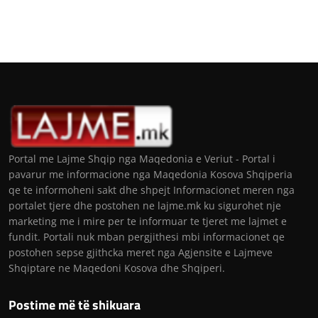
Portal me Lajme Shqip nga Maqedonia e Veriut - Portal i
pavarur me informacione nga Maqedonia Kosova Shqiperia
qe te informoheni sakt dhe shpejt Informacionet meren nga
portalet tjere dhe postohen ne lajme.mk ku sigurohet nje
marketing me i mire per te informuar te tjeret me lajmet e
fundit. Portali nuk mban pergjithesi mbi informacionet qe
postohen sepse gjithcka meret nga Agjensite e Lajmeve
Shqiptare ne Maqedoni Kosova dhe Shqiperi.
Postime më të shikuara