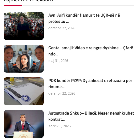
Avni Arifi kundër flamurit të UÇK-së në
protesta: ...
qershor 22, 2026
Genta Ismajli: Video e re ngre dyshime – Çfarë
ndo...
maj 31, 2026
PDK kundër PZAP: Dy ankesat e refuzuara për
rinumë...
qershor 22, 2026
Autostrada Shkup–Bllacë: Nesër nënshkruhet
kontrat...
Korrik 5, 2026