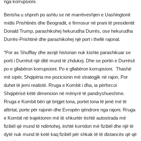
nga korrupsioni.
JETA
Berisha u shpreh po ashtu se në marrëveshjen e Uashingtonit
Gallery
midis Prishtinës dhe Beogradit, e firmosur në prani të presidentit
Donald Trump, parashikohej hekurudha Durrës, ose hekurudha
Durrës-Prishtinë dhe parashikohej një port i thellë rajonal.
Shqip
“Por as Shufflay dhe asnjë historian nuk kishte parashikuar se
porti i Durrësit një ditë mund të zhdukej. Dhe se portin e Durrësit
po e gllabëron korrupsioni. Po e gllabëron korrupsioni. Thashë
më sipër, Shqipëria me pozicionin më strategjik në rajon. Por
duhet të jemi realistë. Rruga e Kombit i dha, ia përforcoi
Shqipërisë këtë dimension në mënyrë të pandryshueshme.
Rruga e Kombit bëri që brigjet tona, portet tona të jenë më të
afërtat, porte për rajonin dhe Evropën qëndrore nga rajoni. Rruga
e Kombit në trajektoren më të shkurtër është autostrada më
fizibël që mund të ndërtohej, është korridori më fizibël dhe një të
dytë nuk mund të ketë kaq fizibël për shkak të të distancës që që