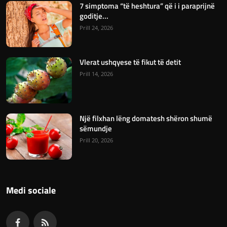
7 simptoma “të heshtura” që i i paraprijnë
goditje...
Prill 24, 2026
Vlerat ushqyese të fikut të detit
Prill 14, 2026
Një filxhan lëng domatesh shëron shumë
sëmundje
Prill 20, 2026
Medi sociale