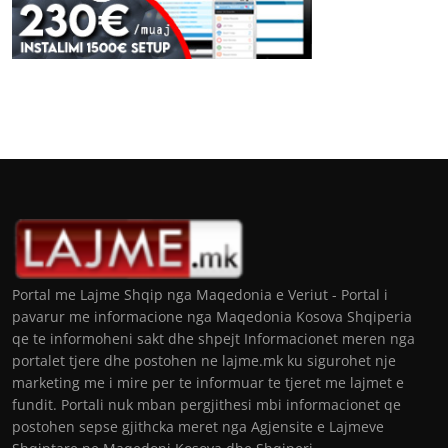
Portal me Lajme Shqip nga Maqedonia e Veriut - Portal i
pavarur me informacione nga Maqedonia Kosova Shqiperia
qe te informoheni sakt dhe shpejt Informacionet meren nga
portalet tjere dhe postohen ne lajme.mk ku sigurohet nje
marketing me i mire per te informuar te tjeret me lajmet e
fundit. Portali nuk mban pergjithesi mbi informacionet qe
postohen sepse gjithcka meret nga Agjensite e Lajmeve