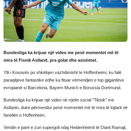
JETA
Gallery
Shqip
Bundesliga ka krijuar një video me pesë momentet më të
mira të Fisnik Asllanit, pra golat dhe asistimet.
Ylli i Kosovës po shkëlqen vazhdimisht te Hoffenheimi, ku falë
paraqitjeve fantastike edhe ka fituar vëmendjen e top gjigantëve
evropianë si Barcelona, Bayern Munich e Borussia Dortmund.
Bundesliga ka krijuar një video në rrjetin social “Tiktok” me
Asllanin, duke përmendur pesë momentet më të mira të lojtarit në
fanellën e Hoffenheim.
Vendin e parë e zuri supergoli ndaj Heidenheimit të Diant Ramajt,