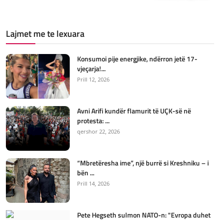
Lajmet me te lexuara
Konsumoi pije energjike, ndërron jetë 17-
vjeçarja!...
Prill 12, 2026
Avni Arifi kundër flamurit të UÇK-së në
protesta: ...
qershor 22, 2026
“Mbretëresha ime”, një burrë si Kreshniku – i
bën ...
Prill 14, 2026
Pete Hegseth sulmon NATO-n: "Evropa duhet