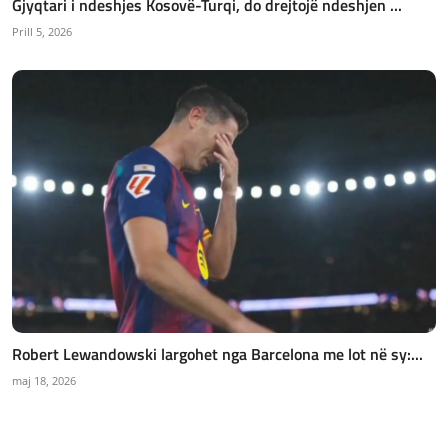
Gjyqtari i ndeshjes Kosovë-Turqi, do drejtojë ndeshjen ...
Prill 5, 2026
Robert Lewandowski largohet nga Barcelona me lot në sy:...
maj 18, 2026