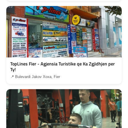
TopLines Fier - Agjensia Turistike qe Ka Zgjidhjen per
Ty!
📍 Bulevardi Jakov Xoxa, Fier