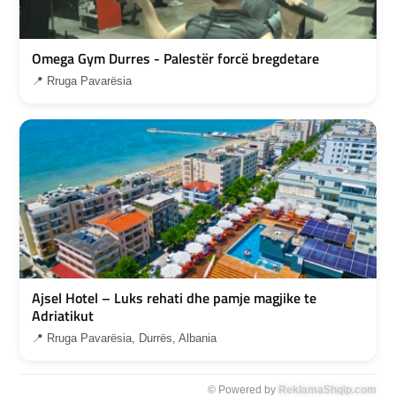
Omega Gym Durres - Palestër forcë bregdetare
📍 Rruga Pavarësia
Ajsel Hotel – Luks rehati dhe pamje magjike te
Adriatikut
📍 Rruga Pavarësia, Durrës, Albania
© Powered by
ReklamaShqip.com