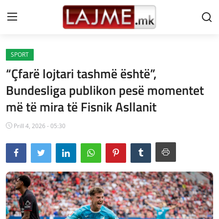
SPORT
Shtëpi
“Çfarë lojtari tashmë është”,
LAJME MAQEDONI
Bundesliga publikon pesë momentet
më të mira të Fisnik Asllanit
SHQIPERI
KOSOVA
Prill 4, 2026 - 05:30
LAJME NGA BOTA
SHOWBIZ
SPORT
SHENDETI