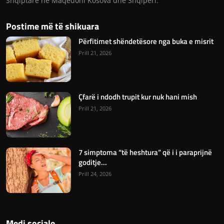
Shqiptare ne Maqedoni Kosova dhe Shqiperi.
Postime më të shikuara
Përfitimet shëndetësore nga buka e misrit
Prill 21, 2026
Çfarë i ndodh trupit kur nuk hani mish
Prill 21, 2026
7 simptoma “të heshtura” që i i paraprijnë
goditje...
Prill 24, 2026
Medi sociale