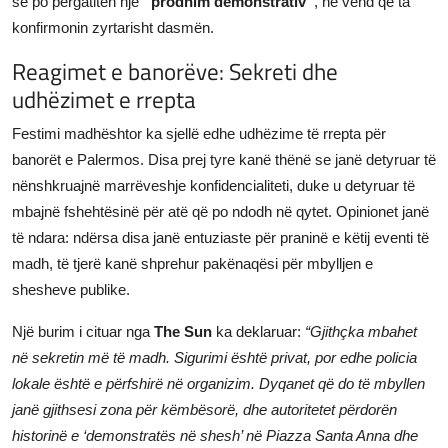
se po përgatiten një
“prodhim demonstrativ”
, në vend që ta
konfirmonin zyrtarisht dasmën.
Reagimet e banorëve: Sekreti dhe
udhëzimet e rrepta
Festimi madhështor ka sjellë edhe udhëzime të rrepta për
banorët e Palermos. Disa prej tyre kanë thënë se janë detyruar të
nënshkruajnë marrëveshje konfidencialiteti, duke u detyruar të
mbajnë fshehtësinë për atë që po ndodh në qytet. Opinionet janë
të ndara: ndërsa disa janë entuziaste për praninë e këtij eventi të
madh, të tjerë kanë shprehur pakënaqësi për mbylljen e
shesheve publike.
Një burim i cituar nga
The Sun
ka deklaruar:
“Gjithçka mbahet
në sekretin më të madh. Sigurimi është privat, por edhe policia
lokale është e përfshirë në organizim. Dyqanet që do të mbyllen
janë gjithsesi zona për këmbësorë, dhe autoritetet përdorën
historinë e ‘demonstratës në shesh’ në Piazza Santa Anna dhe