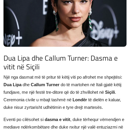
JETA
Gallery
Shqip
Dua Lipa dhe Callum Turner: Dasma e
vitit në Siçili
Një nga dasmat më të pritur të këtij viti po afrohet me shpejtësi:
Dua Lipa
dhe
Callum Turner
do të martohen në Itali gjatë këtij
fundjave, me një festë tre-ditore që do të zhvillohet në
Siçili
.
Ceremonia civile u mbajt tashmë në
Londër
të dielën e kaluar,
duke nisur zyrtarisht udhëtimin e tyre drejt martesës.
Eventi po cilësohet si
dasma e vitit
, duke tërhequr vëmendjen e
mediave ndërkombëtare dhe duke nxitur një valë entuziazmi në