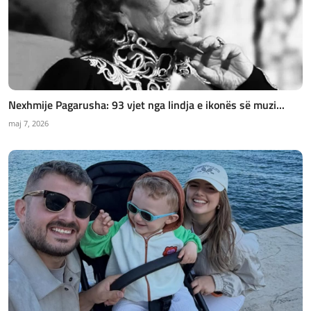
Nexhmije Pagarusha: 93 vjet nga lindja e ikonës së muzi...
maj 7, 2026