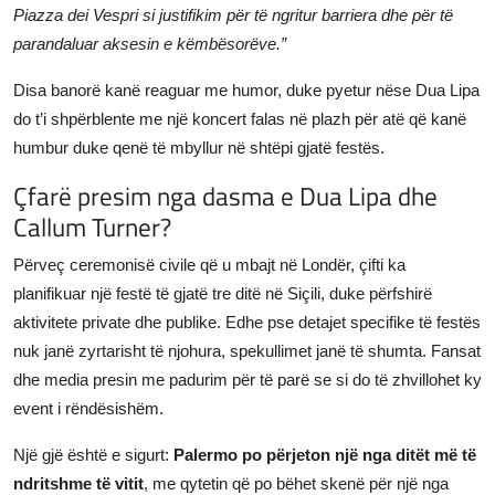
Piazza dei Vespri si justifikim për të ngritur barriera dhe për të
parandaluar aksesin e këmbësorëve.”
Disa banorë kanë reaguar me humor, duke pyetur nëse Dua Lipa
do t’i shpërblente me një koncert falas në plazh për atë që kanë
humbur duke qenë të mbyllur në shtëpi gjatë festës.
Çfarë presim nga dasma e Dua Lipa dhe
Callum Turner?
Përveç ceremonisë civile që u mbajt në Londër, çifti ka
planifikuar një festë të gjatë tre ditë në Siçili, duke përfshirë
aktivitete private dhe publike. Edhe pse detajet specifike të festës
nuk janë zyrtarisht të njohura, spekullimet janë të shumta. Fansat
dhe media presin me padurim për të parë se si do të zhvillohet ky
event i rëndësishëm.
Një gjë është e sigurt:
Palermo po përjeton një nga ditët më të
ndritshme të vitit
, me qytetin që po bëhet skenë për një nga