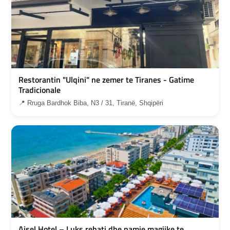
Restorantin "Ulqini" ne zemer te Tiranes - Gatime
Tradicionale
📍 Rruga Bardhok Biba, N3 / 31, Tiranë, Shqipëri
Ajsel Hotel – Luks rehati dhe pamje magjike te