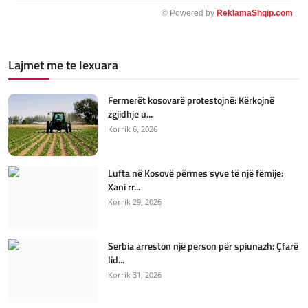
© Powered by
ReklamaShqip.com
Lajmet me te lexuara
Fermerët kosovarë protestojnë: Kërkojnë
zgjidhje u...
Korrik 6, 2026
Lufta në Kosovë përmes syve të një fëmije:
Xani rr...
Korrik 29, 2026
Serbia arreston një person për spiunazh: Çfarë
lid...
Korrik 31, 2026