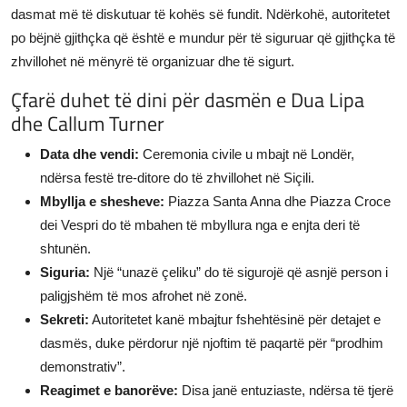
dasmat më të diskutuar të kohës së fundit. Ndërkohë, autoritetet
po bëjnë gjithçka që është e mundur për të siguruar që gjithçka të
zhvillohet në mënyrë të organizuar dhe të sigurt.
Çfarë duhet të dini për dasmën e Dua Lipa
dhe Callum Turner
Data dhe vendi:
Ceremonia civile u mbajt në Londër,
ndërsa festë tre-ditore do të zhvillohet në Siçili.
Mbyllja e shesheve:
Piazza Santa Anna dhe Piazza Croce
dei Vespri do të mbahen të mbyllura nga e enjta deri të
shtunën.
Siguria:
Një “unazë çeliku” do të sigurojë që asnjë person i
paligjshëm të mos afrohet në zonë.
Sekreti:
Autoritetet kanë mbajtur fshehtësinë për detajet e
dasmës, duke përdorur një njoftim të paqartë për “prodhim
demonstrativ”.
Reagimet e banorëve:
Disa janë entuziaste, ndërsa të tjerë