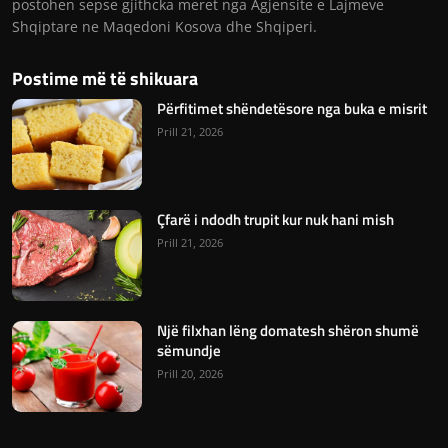
postohen sepse gjithcka meret nga Agjensite e Lajmeve
Shqiptare ne Maqedoni Kosova dhe Shqiperi.
Postime më të shikuara
Përfitimet shëndetësore nga buka e misrit
Prill 21, 2026
Çfarë i ndodh trupit kur nuk hani mish
Prill 21, 2026
Një filxhan lëng domatesh shëron shumë
sëmundje
Prill 20, 2026