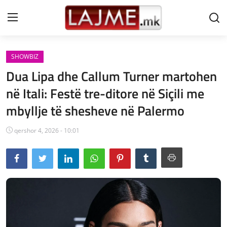
SHOWBIZ
Shtëpi
Dua Lipa dhe Callum Turner martohen
LAJME MAQEDONI
në Itali: Festë tre-ditore në Siçili me
mbyllje të shesheve në Palermo
SHQIPERI
KOSOVA
qershor 4, 2026 - 10:01
LAJME NGA BOTA
SHOWBIZ
SPORT
SHENDETI