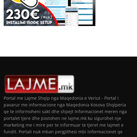
Portal me Lajme Shqip nga Maqedonia e Veriut - Portal i
pavarur me informacione nga Maqedonia Kosova Shqiperia
qe te informoheni sakt dhe shpejt Informacionet meren nga
portalet tjere dhe postohen ne lajme.mk ku sigurohet nje
marketing me i mire per te informuar te tjeret me lajmet e
fundit. Portali nuk mban pergjithesi mbi informacionet qe