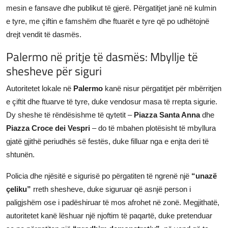
mesin e fansave dhe publikut të gjerë. Përgatitjet janë në kulmin
e tyre, me çiftin e famshëm dhe ftuarët e tyre që po udhëtojnë
drejt vendit të dasmës.
Palermo në pritje të dasmës: Mbyllje të
shesheve për siguri
Autoritetet lokale në
Palermo
kanë nisur përgatitjet për mbërritjen
e çiftit dhe ftuarve të tyre, duke vendosur masa të rrepta sigurie.
Dy sheshe të rëndësishme të qytetit –
Piazza Santa Anna
dhe
Piazza Croce dei Vespri
– do të mbahen plotësisht të mbyllura
gjatë gjithë periudhës së festës, duke filluar nga e enjta deri të
shtunën.
Policia dhe njësitë e sigurisë po përgatiten të ngrenë një
“unazë
çeliku”
rreth shesheve, duke siguruar që asnjë person i
paligjshëm ose i padëshiruar të mos afrohet në zonë. Megjithatë,
autoritetet kanë lëshuar një njoftim të paqartë, duke pretenduar