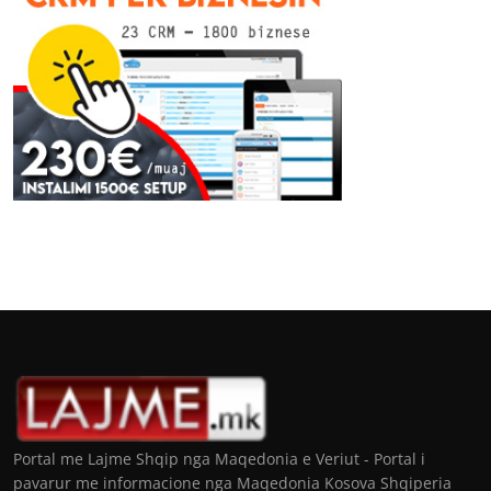
Portal me Lajme Shqip nga Maqedonia e Veriut - Portal i
pavarur me informacione nga Maqedonia Kosova Shqiperia