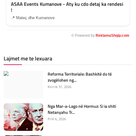
ASAA Events Kumanove - Aty ku cdo detaj ka rendesi
!
📍 Mateç dhe Kumanove
© Powered by
ReklamaShqip.com
Lajmet me te lexuara
Reforma Territoriale: Bashkitë do të
zvogëlohen ng...
Korrik 31, 2026
Nga Mar-a-Lago në Hormuz: Si ia shiti
Netanyahu Tr...
Prill 6, 2026