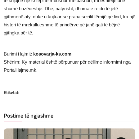
të krijojnë një shtëpi të mbushur me dashuri, mbështetje dhe
shumë buzëqeshje. Dhe, natyrisht, dhoma e re do të jetë
gjithmonë aty, duke u kujtuar se prapa secilit fëmijë që lind, ka një
histori të mrekullueshme të prindërve që janë gati të bëjnë
gjithçka për të.
Burimi i lajmit:
kosovarja-ks.com
Shënim: Ky material është përpunuar për qëllime informimi nga
Portali lajme.mk.
Etiketat:
Postime të ngjashme