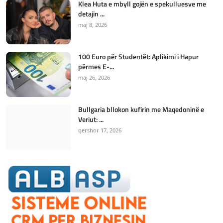
Klea Huta e mbyll gojën e spekulluesve me
detajin ...
maj 8, 2026
100 Euro për Studentët: Aplikimi i Hapur
përmes E-...
maj 26, 2026
Bullgaria bllokon kufirin me Maqedoninë e
Veriut: ...
qershor 17, 2026