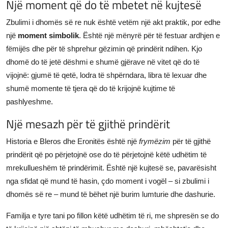
Një moment që do të mbetet në kujtesë
Zbulimi i dhomës së re nuk është vetëm një akt praktik, por edhe
një
moment simbolik
. Është një mënyrë për të festuar ardhjen e
fëmijës dhe për të shprehur gëzimin që prindërit ndihen. Kjo
dhomë do të jetë dëshmi e shumë gjërave në vitet që do të
vijojnë: gjumë të qetë, lodra të shpërndara, libra të lexuar dhe
shumë momente të tjera që do të krijojnë kujtime të
pashlyeshme.
Një mesazh për të gjithë prindërit
Historia e Bleros dhe Eronitës është një
frymëzim
për të gjithë
prindërit që po përjetojnë ose do të përjetojnë këtë udhëtim të
mrekullueshëm të prindërimit. Është një kujtesë se, pavarësisht
nga sfidat që mund të hasin, çdo moment i vogël – si zbulimi i
dhomës së re – mund të bëhet një burim lumturie dhe dashurie.
Familja e tyre tani po fillon këtë udhëtim të ri, me shpresën se do