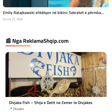
Emily Ratajkowski shkëlqen në bikini: Sekretet e përmba...
Korrik 31, 2026
📰 Nga ReklamaShqip.com
Divjaka Fish – Shija e Detit ne Zemer te Divjakes
📍 Divjake