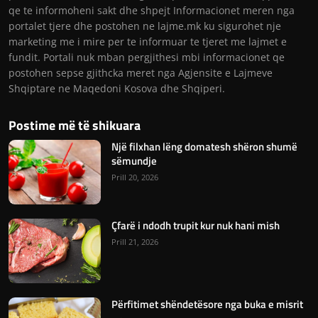
qe te informoheni sakt dhe shpejt Informacionet meren nga
portalet tjere dhe postohen ne lajme.mk ku sigurohet nje
marketing me i mire per te informuar te tjeret me lajmet e
fundit. Portali nuk mban pergjithesi mbi informacionet qe
postohen sepse gjithcka meret nga Agjensite e Lajmeve
Shqiptare ne Maqedoni Kosova dhe Shqiperi.
Postime më të shikuara
Një filxhan lëng domatesh shëron shumë
sëmundje
Prill 20, 2026
Çfarë i ndodh trupit kur nuk hani mish
Prill 21, 2026
Përfitimet shëndetësore nga buka e misrit