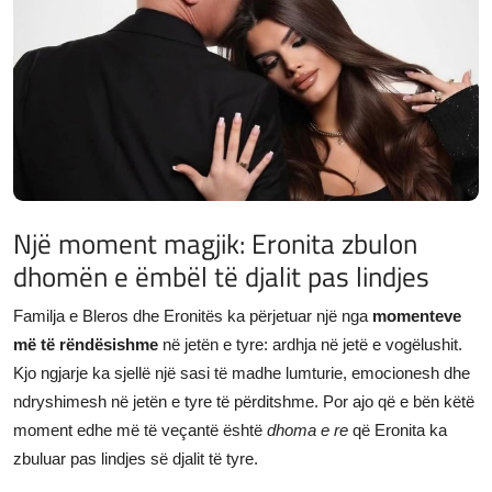
JETA
Gallery
Shqip
Një moment magjik: Eronita zbulon
dhomën e ëmbël të djalit pas lindjes
Familja e Bleros dhe Eronitës ka përjetuar një nga
momenteve
më të rëndësishme
në jetën e tyre: ardhja në jetë e vogëlushit.
Kjo ngjarje ka sjellë një sasi të madhe lumturie, emocionesh dhe
ndryshimesh në jetën e tyre të përditshme. Por ajo që e bën këtë
moment edhe më të veçantë është
dhoma e re
që Eronita ka
zbuluar pas lindjes së djalit të tyre.