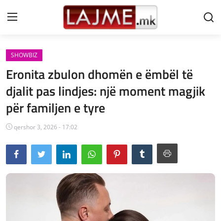
SHOWBIZ
Shtëpi
Eronita zbulon dhomën e ëmbël të
LAJME MAQEDONI
djalit pas lindjes: një moment magjik
për familjen e tyre
SHQIPERI
KOSOVA
qershor 3, 2026 - 17:02
LAJME NGA BOTA
SHOWBIZ
SPORT
SHENDETI