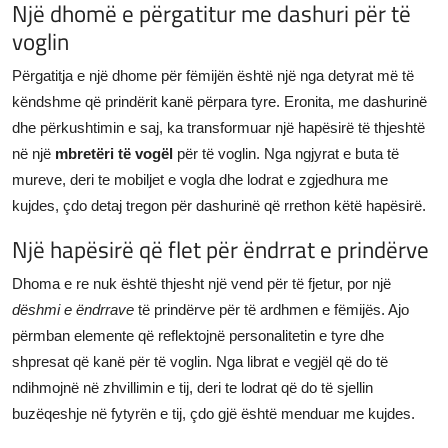
Një dhomë e përgatitur me dashuri për të
voglin
Përgatitja e një dhome për fëmijën është një nga detyrat më të
këndshme që prindërit kanë përpara tyre. Eronita, me dashurinë
dhe përkushtimin e saj, ka transformuar një hapësirë të thjeshtë
në një
mbretëri të vogël
për të voglin. Nga ngjyrat e buta të
mureve, deri te mobiljet e vogla dhe lodrat e zgjedhura me
kujdes, çdo detaj tregon për dashurinë që rrethon këtë hapësirë.
Një hapësirë që flet për ëndrrat e prindërve
Dhoma e re nuk është thjesht një vend për të fjetur, por një
dëshmi e ëndrrave
të prindërve për të ardhmen e fëmijës. Ajo
përmban elemente që reflektojnë personalitetin e tyre dhe
shpresat që kanë për të voglin. Nga librat e vegjël që do të
ndihmojnë në zhvillimin e tij, deri te lodrat që do të sjellin
buzëqeshje në fytyrën e tij, çdo gjë është menduar me kujdes.