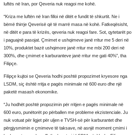
luftës në Iran, por Qeveria nuk reagoi me kohë.
“Kriza me luftën në Iran filloi në ditët e fundit të shkurtit. Ne i
bëmë thirrje Qeverisë që të marrë masa në kohë. Fatkeqësisht,
në ditët e para të krizës, qeveria nuk reagoi fare. Sot, qytetarët po
i paguajnë pasojat. Çmimet e ushqimeve janë rritur me 5 deri në
10%, produktet bazë ushqimore janë rritur me mbi 200 deri në
300%, dhe çmimet e karburanteve janë rritur me gati 40%”, tha
Filipçe.
Filipçe kujtoi se Qeveria hodhi poshtë propozimet kryesore nga
LSDM, siç është rritja e pagës minimale në 600 euro dhe një
paketë masash ekonomike.
“Ju hodhët poshtë propozimin për rritjen e pagës minimale në
600 euro, punëtorët po përballen me probleme ekzistenciale. Ju
nuk votuat për ligjet për uljen e TVSH-së për karburantet dhe
përgjysmimin e çmimeve të taksave, në asnjë moment çmimi i