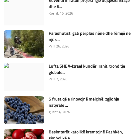
Kuvendi miraton projektligje bujqësie: Braçe
dhe K...
Korrik 16, 2026
Parashutisti gati përplas nënë dhe fëmijë në
një s...
Prill 26, 2026
Lufta SHBA-Izrael kundër Iranit, tronditje
globale...
Prill 7, 2026
5 fruta që e rinovojnë mëlçinë: zgjidhja
natyrale ...
gusht 4, 2026
Besimtarët katolikë kremtojnë Pashkën,
simbolikë e...