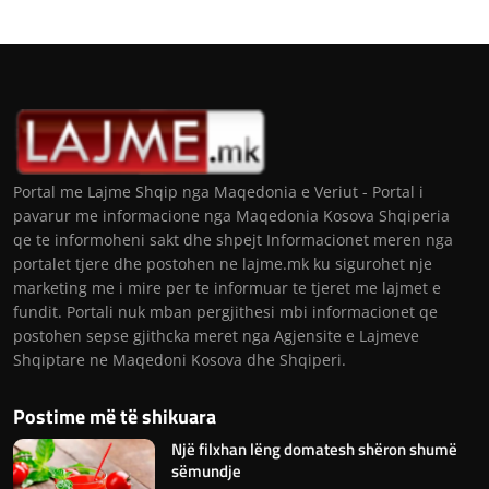
Portal me Lajme Shqip nga Maqedonia e Veriut - Portal i
pavarur me informacione nga Maqedonia Kosova Shqiperia
qe te informoheni sakt dhe shpejt Informacionet meren nga
portalet tjere dhe postohen ne lajme.mk ku sigurohet nje
marketing me i mire per te informuar te tjeret me lajmet e
fundit. Portali nuk mban pergjithesi mbi informacionet qe
postohen sepse gjithcka meret nga Agjensite e Lajmeve
Shqiptare ne Maqedoni Kosova dhe Shqiperi.
Postime më të shikuara
Një filxhan lëng domatesh shëron shumë
sëmundje