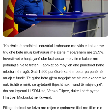
JETA
Gallery
Shqip
“Ka rënie të prodhimit industrial krahasuar me vitin e kaluar me
6% dhe këtë muaj krahasuar me atë të mëparshëm me 13.9%.
Investimet e huaja janë ulur krahasuar me vitin e kaluar me
pothuajse një të tretën. Fabrikat po mbyllen dhe punëtorët kanë
mbetur në rrugë. Gati 1.500 punëtorë kanë mbetur pa punë në
muajt e fundit. Të gjitha këto gjëra tregojnë se situata ekonomike
nuk është e mirë, se qytetarët thjesht nuk mund të mbijetojnë”,
tha sot kryetari i LSDM-së, Venko Filipçe, duke i bërë pyetje
Hristijan Mickoskit në Kuvend.
Filipçe theksoi se kriza me rritjen e çmimeve filloi me fillimin e