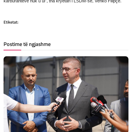
karburanteve nuk u ul”, tha kryetari i LSDM-së, Venko Filipçe.
Etiketat:
Postime të ngjashme