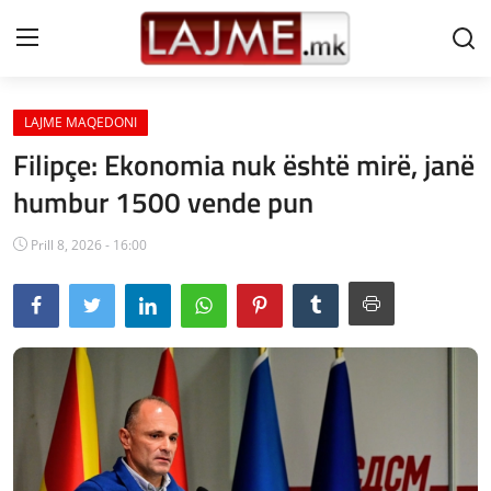
LAJME MAQEDONI
Shtëpi
Filipçe: Ekonomia nuk është mirë, janë
LAJME MAQEDONI
humbur 1500 vende pun
SHQIPERI
Prill 8, 2026 - 16:00
KOSOVA
LAJME NGA BOTA
SHOWBIZ
SPORT
SHENDETI