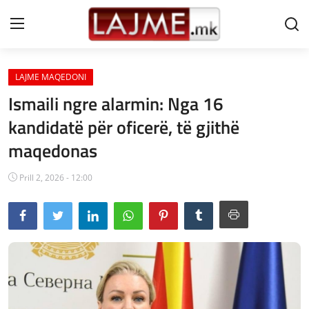
LAJME MAQEDONI
Shtëpi
Ismaili ngre alarmin: Nga 16
LAJME MAQEDONI
kandidatë për oficerë, të gjithë
maqedonas
SHQIPERI
KOSOVA
Prill 2, 2026 - 12:00
LAJME NGA BOTA
SHOWBIZ
SPORT
SHENDETI