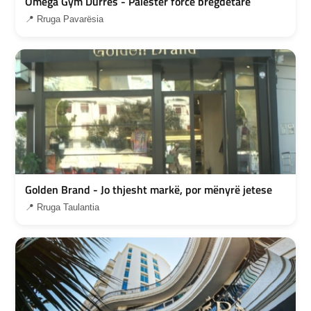
Omega Gym Durres - Palestër forcë bregdetare
📍 Rruga Pavarësia
Golden Brand - Jo thjesht markë, por mënyrë jetese
📍 Rruga Taulantia