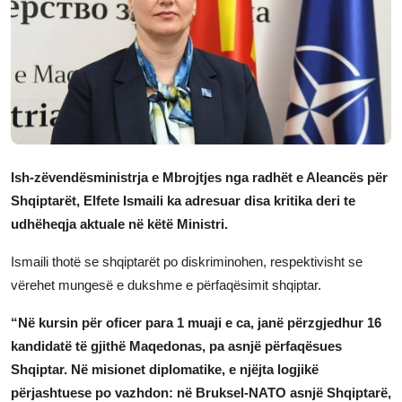
JETA
Gallery
Shqip
Ish-zëvendësministrja e Mbrojtjes nga radhët e Aleancës për
Shqiptarët, Elfete Ismaili ka adresuar disa kritika deri te
udhëheqja aktuale në këtë Ministri.
Ismaili thotë se shqiptarët po diskriminohen, respektivisht se
vërehet mungesë e dukshme e përfaqësimit shqiptar.
“Në kursin për oficer para 1 muaji e ca, janë përzgjedhur 16
kandidatë të gjithë Maqedonas, pa asnjë përfaqësues
Shqiptar. Në misionet diplomatike, e njëjta logjikë
përjashtuese po vazhdon: në Bruksel-NATO asnjë Shqiptarë,