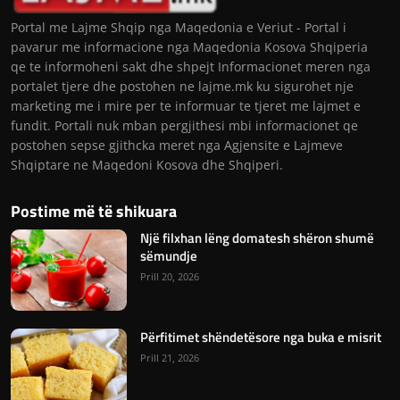
Portal me Lajme Shqip nga Maqedonia e Veriut - Portal i
pavarur me informacione nga Maqedonia Kosova Shqiperia
qe te informoheni sakt dhe shpejt Informacionet meren nga
portalet tjere dhe postohen ne lajme.mk ku sigurohet nje
marketing me i mire per te informuar te tjeret me lajmet e
fundit. Portali nuk mban pergjithesi mbi informacionet qe
postohen sepse gjithcka meret nga Agjensite e Lajmeve
Shqiptare ne Maqedoni Kosova dhe Shqiperi.
Postime më të shikuara
Një filxhan lëng domatesh shëron shumë
sëmundje
Prill 20, 2026
Përfitimet shëndetësore nga buka e misrit
Prill 21, 2026