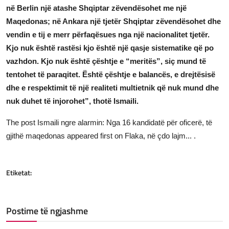
në Berlin një atashe Shqiptar zëvendësohet me një
Maqedonas; në Ankara një tjetër Shqiptar zëvendësohet dhe
vendin e tij e merr përfaqësues nga një nacionalitet tjetër.
Kjo nuk është rastësi kjo është një qasje sistematike që po
vazhdon. Kjo nuk është çështje e “meritës”, siç mund të
tentohet të paraqitet. Është çështje e balancës, e drejtësisë
dhe e respektimit të një realiteti multietnik që nuk mund dhe
nuk duhet të injorohet”, thotë Ismaili.
The post
Ismaili ngre alarmin: Nga 16 kandidatë për oficerë, të
gjithë maqedonas
appeared first on
Flaka, në çdo lajm...
.
Etiketat:
Postime të ngjashme