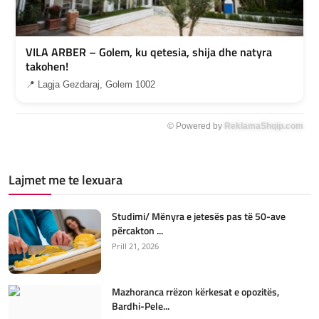
VILA ARBER – Golem, ku qetesia, shija dhe natyra
takohen!
📍 Lagja Gezdaraj, Golem 1002
© Powered by
ReklamaShqip.com
Lajmet me te lexuara
Studimi/ Mënyra e jetesës pas të 50-ave
përcakton ...
Prill 21, 2026
Mazhoranca rrëzon kërkesat e opozitës,
Bardhi-Pele...