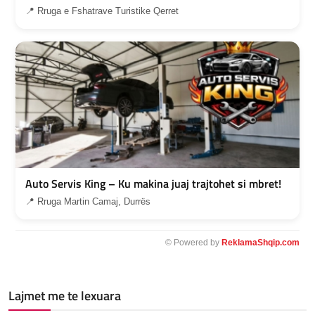
📍 Rruga e Fshatrave Turistike Qerret
Auto Servis King – Ku makina juaj trajtohet si mbret!
📍 Rruga Martin Camaj, Durrës
© Powered by
ReklamaShqip.com
Lajmet me te lexuara