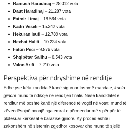
Ramush Haradinaj
– 28.012 vota
Daut Haradinaj
– 21.287 vota
Fatmir Limaj
– 18.564 vota
Kadri Veseli
– 15.342 vota
Hekuran Isufi
– 12.789 vota
Nexhat Haliti
– 10.234 vota
Faton Peci
– 9.876 vota
Shqipëtar Salihu
– 8.543 vota
Valon Arifi
– 7.210 vota
Perspektiva për ndryshime në renditje
Edhe pse këta kandidatë kanë siguruar tashmë mandate,
kuota
gjinore
mund të ndikojë në renditjen finale. Nëse kandidatët e
renditur më poshtë kanë një diferencë të vogël në votat, mund të
zëvendësojnë ndonjë nga emrat e përmendur më sipër për të
plotësuar kërkesat e barazisë gjinore. Ky proces është i
zakonshëm në sistemin zgjedhor kosovar dhe mund të sjellë