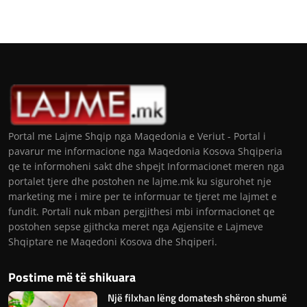
Portal me Lajme Shqip nga Maqedonia e Veriut - Portal i
pavarur me informacione nga Maqedonia Kosova Shqiperia
qe te informoheni sakt dhe shpejt Informacionet meren nga
portalet tjere dhe postohen ne lajme.mk ku sigurohet nje
marketing me i mire per te informuar te tjeret me lajmet e
fundit. Portali nuk mban pergjithesi mbi informacionet qe
postohen sepse gjithcka meret nga Agjensite e Lajmeve
Shqiptare ne Maqedoni Kosova dhe Shqiperi.
Postime më të shikuara
Një filxhan lëng domatesh shëron shumë