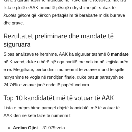
lista e plotë e AAK mund të pësojë ndryshime për shkak të
kuotës gjinore
që kërkon përfaqësim të barabartë midis burrave
dhe grave.
Rezultatet preliminare dhe mandate të
siguruara
Sipas analizave të hershme, AAK ka siguruar tashmë
8 mandate
në Kuvend, duke u bërë një nga partitë me ndikim në legjislaturën
e re. Megjithatë, përfundimi i numërimit të votave mund të sjellë
ndryshime të vogla në renditjen finale, duke pasur parasysh se
24,74% e votave janë ende të papërfunduara.
Top 10 kandidatët më të votuar të AAK
Lista e mëposhtme paraqet dhjetë kandidatët më të votuar të
AAK deri në këtë fazë të numërimit:
Ardian Gjini
– 31.079 vota