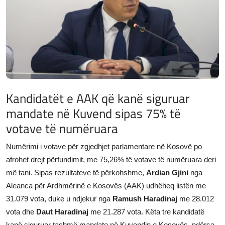
JETA
Gallery
Shqip
Kandidatët e AAK që kanë siguruar
mandate në Kuvend sipas 75% të
votave të numëruara
Numërimi i votave për zgjedhjet parlamentare në Kosovë po
afrohet drejt përfundimit, me 75,26% të votave të numëruara deri
më tani. Sipas rezultateve të përkohshme,
Ardian Gjini
nga
Aleanca për Ardhmërinë e Kosovës (AAK) udhëheq listën me
31.079 vota, duke u ndjekur nga
Ramush Haradinaj
me 28.012
vota dhe
Daut Haradinaj
me 21.287 vota. Këta tre kandidatë
kanë siguruar tashmë mandate në Kuvendin e Kosovës, ndërsa