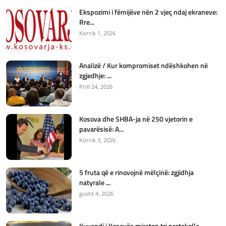
Ekspozimi i fëmijëve nën 2 vjeç ndaj ekraneve:
Rre...
Korrik 1, 2026
Analizë / Kur kompromiset ndëshkohen në
zgjedhje: ...
Prill 24, 2026
Kosova dhe SHBA-ja në 250 vjetorin e
pavarësisë: A...
Korrik 3, 2026
5 fruta që e rinovojnë mëlçinë: zgjidhja
natyrale ...
gusht 4, 2026
Kuvendi i Kosovës miraton tri protokolle