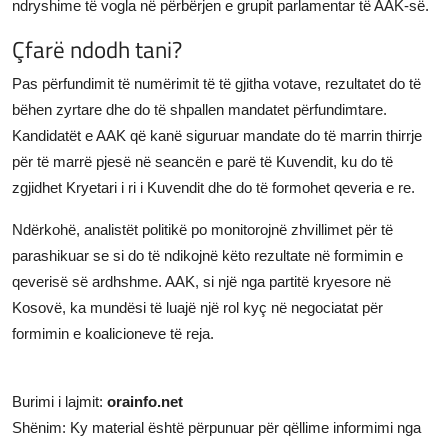
ndryshime të vogla në përbërjen e grupit parlamentar të AAK-së.
Çfarë ndodh tani?
Pas përfundimit të numërimit të të gjitha votave, rezultatet do të
bëhen zyrtare dhe do të shpallen mandatet përfundimtare.
Kandidatët e AAK që kanë siguruar mandate do të marrin thirrje
për të marrë pjesë në seancën e parë të Kuvendit, ku do të
zgjidhet Kryetari i ri i Kuvendit dhe do të formohet qeveria e re.
Ndërkohë, analistët politikë po monitorojnë zhvillimet për të
parashikuar se si do të ndikojnë këto rezultate në formimin e
qeverisë së ardhshme. AAK, si një nga partitë kryesore në
Kosovë, ka mundësi të luajë një rol kyç në negociatat për
formimin e koalicioneve të reja.
Burimi i lajmit:
orainfo.net
Shënim: Ky material është përpunuar për qëllime informimi nga