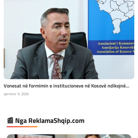
Vonesat në formimin e institucioneve në Kosovë ndikojnë...
qershor 9, 2026
📰 Nga ReklamaShqip.com