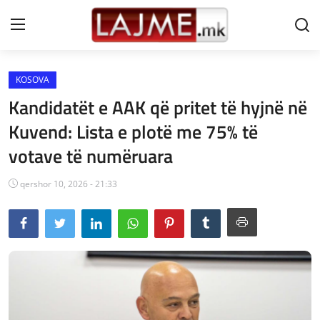
KOSOVA
Shtëpi
Kandidatët e AAK që pritet të hyjnë në
LAJME MAQEDONI
Kuvend: Lista e plotë me 75% të
votave të numëruara
SHQIPERI
KOSOVA
qershor 10, 2026 - 21:33
LAJME NGA BOTA
SHOWBIZ
SPORT
SHENDETI