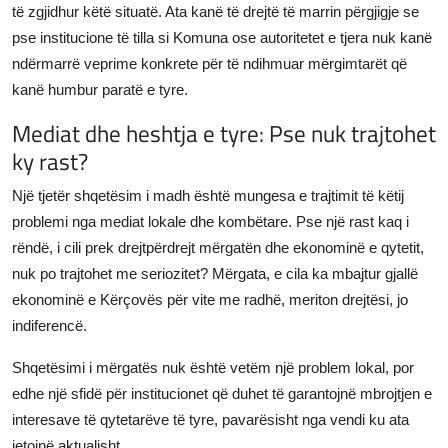
të zgjidhur këtë situatë. Ata kanë të drejtë të marrin përgjigje se
pse institucione të tilla si Komuna ose autoritetet e tjera nuk kanë
ndërmarrë veprime konkrete për të ndihmuar mërgimtarët që
kanë humbur paratë e tyre.
Mediat dhe heshtja e tyre: Pse nuk trajtohet
ky rast?
Një tjetër shqetësim i madh është mungesa e trajtimit të këtij
problemi nga mediat lokale dhe kombëtare. Pse një rast kaq i
rëndë, i cili prek drejtpërdrejt mërgatën dhe ekonominë e qytetit,
nuk po trajtohet me seriozitet? Mërgata, e cila ka mbajtur gjallë
ekonominë e Kërçovës për vite me radhë, meriton drejtësi, jo
indiferencë.
Shqetësimi i mërgatës nuk është vetëm një problem lokal, por
edhe një sfidë për institucionet që duhet të garantojnë mbrojtjen e
interesave të qytetarëve të tyre, pavarësisht nga vendi ku ata
jetojnë aktualisht.