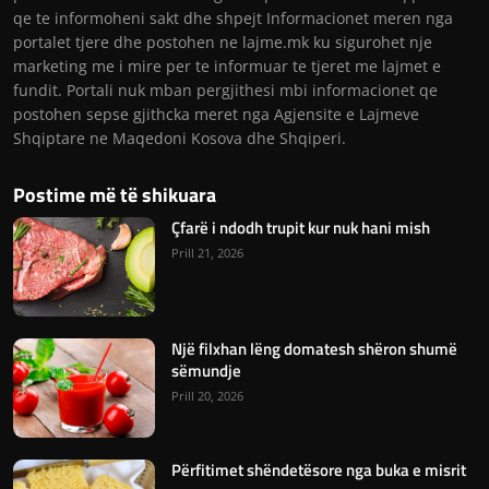
qe te informoheni sakt dhe shpejt Informacionet meren nga
portalet tjere dhe postohen ne lajme.mk ku sigurohet nje
marketing me i mire per te informuar te tjeret me lajmet e
fundit. Portali nuk mban pergjithesi mbi informacionet qe
postohen sepse gjithcka meret nga Agjensite e Lajmeve
Shqiptare ne Maqedoni Kosova dhe Shqiperi.
Postime më të shikuara
Çfarë i ndodh trupit kur nuk hani mish
Prill 21, 2026
Një filxhan lëng domatesh shëron shumë
sëmundje
Prill 20, 2026
Përfitimet shëndetësore nga buka e misrit