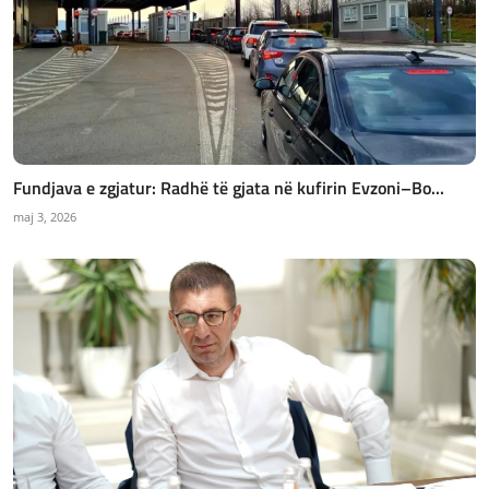
Fundjava e zgjatur: Radhë të gjata në kufirin Evzoni–Bo...
maj 3, 2026