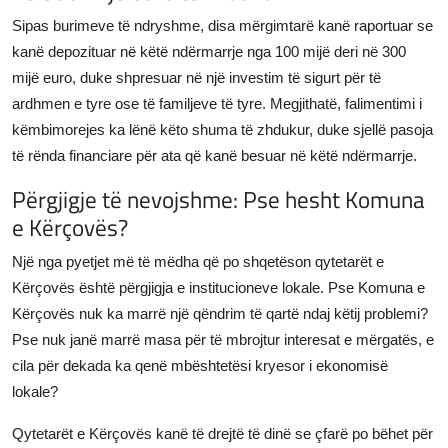
Sipas burimeve të ndryshme, disa mërgimtarë kanë raportuar se
kanë depozituar në këtë ndërmarrje nga 100 mijë deri në 300
mijë euro, duke shpresuar në një investim të sigurt për të
ardhmen e tyre ose të familjeve të tyre. Megjithatë, falimentimi i
këmbimorejes ka lënë këto shuma të zhdukur, duke sjellë pasoja
të rënda financiare për ata që kanë besuar në këtë ndërmarrje.
Përgjigje të nevojshme: Pse hesht Komuna
e Kërçovës?
Një nga pyetjet më të mëdha që po shqetëson qytetarët e
Kërçovës është përgjigja e institucioneve lokale. Pse Komuna e
Kërçovës nuk ka marrë një qëndrim të qartë ndaj këtij problemi?
Pse nuk janë marrë masa për të mbrojtur interesat e mërgatës, e
cila për dekada ka qenë mbështetësi kryesor i ekonomisë
lokale?
Qytetarët e Kërçovës kanë të drejtë të dinë se çfarë po bëhet për