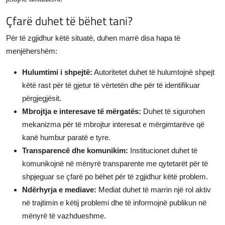
Çfarë duhet të bëhet tani?
Për të zgjidhur këtë situatë, duhen marrë disa hapa të
menjëhershëm:
Hulumtimi i shpejtë:
Autoritetet duhet të hulumtojnë shpejt
këtë rast për të gjetur të vërtetën dhe për të identifikuar
përgjegjësit.
Mbrojtja e interesave të mërgatës:
Duhet të sigurohen
mekanizma për të mbrojtur interesat e mërgimtarëve që
kanë humbur paratë e tyre.
Transparencë dhe komunikim:
Institucionet duhet të
komunikojnë në mënyrë transparente me qytetarët për të
shpjeguar se çfarë po bëhet për të zgjidhur këtë problem.
Ndërhyrja e mediave:
Mediat duhet të marrin një rol aktiv
në trajtimin e këtij problemi dhe të informojnë publikun në
mënyrë të vazhdueshme.