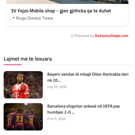
3V Fejzo Mobile shop - gjen gjithcka qe te duhet
📍 Rruga Durrësit Tirane
© Powered by
ReklamaShqip.com
Lajmet me te lexuara
Bayern vendos të mbajë Olise: Kontrakta deri
në 20...
maj 20, 2026
Barcelona shqyrton ankesë në UEFA pas
humbjes 2-0 ...
Prill 9, 2026