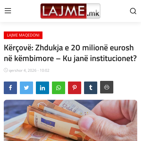
LAJME MAQEDONI
Shtëpi
Kërçovë: Zhdukja e 20 milionë eurosh
LAJME MAQEDONI
në këmbimore – Ku janë institucionet?
SHQIPERI
qershor 4, 2026 - 10:02
KOSOVA
LAJME NGA BOTA
SHOWBIZ
SPORT
SHENDETI