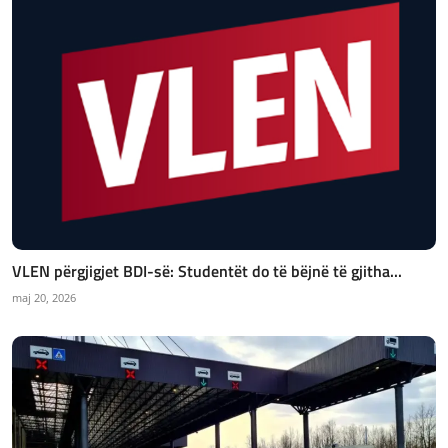
VLEN përgjigjet BDI-së: Studentët do të bëjnë të gjitha...
maj 20, 2026