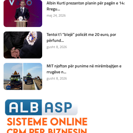
Albin Kurti prezanton planin për pagën e 14:
Rregu...
maj 24, 2026
Tentoi t’i “blejë” policët me 20 euro, por
përfund...
gusht 8, 2026
MIT njofton për punime në mirëmbajtjen e
rrugëve n...
gusht 8, 2026