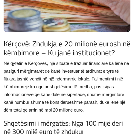
JETA
Gallery
Shqip
Kërçovë: Zhdukja e 20 milionë eurosh në
këmbimore – Ku janë institucionet?
Në qytetin e Kërçovës, një situatë e trazuar financiare ka lënë në
pasiguri mërgimtarët që kanë investuar të ardhurat e tyre të
fituara jashtë vendit në një ndërmarrje lokale. Falimentimi i një
këmbimoreje ka ngritur shqetësime të mëdha, pasi sipas
informacioneve që kanë dalë në sipërfaqe, shumë mërgimtarë
kanë humbur shuma të konsiderueshme parash, duke lënë një
dëm total që arrin në mbi 20 milionë euro.
Shqetësimi i mërgatës: Nga 100 mijë deri
në 300 mijë euro të zhdukur