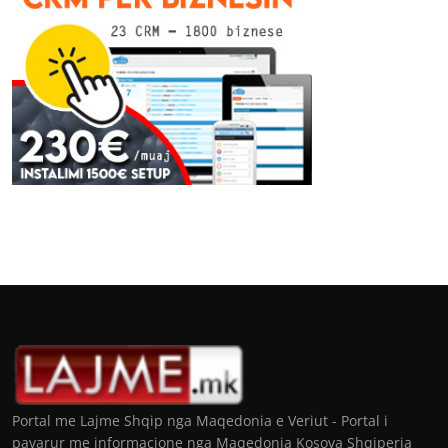
Portal me Lajme Shqip nga Maqedonia e Veriut - Portal i
pavarur me informacione nga Maqedonia Kosova Shqiperia