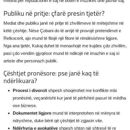
mëdha për reputacionin e saj në botën e muzikës dhe jashtë saj.
Publiku në pritje: çfarë presin tjetër?
Mediat dhe publiku janë në pritje të zhvillimeve të mëtejshme në
këtë çështje. Nëse Çobani do të arrijë të provojë pretendimet e
Retkocerit, ajo mund të fitojë një fitore të rëndësishme ligjore.
Nga ana tjetër, Kukaj duhet të menaxhojë me kujdes çdo zhvillim,
pasi çdo vendim gjyqësor mund të ndikojë në imazhin e saj si
artiste dhe personazh publik.
Çështjet pronësore: pse janë kaq të
ndërlikuara?
Procesi i divorcit
shpesh shoqërohet me konflikte mbi
pronësinë, veçanërisht kur janë të përfshirë pasuri të mëdha
ose biznese.
Dokumentet ligjore
mund të interpretohen në mënyra të
ndryshme, duke bërë që çështjet të zgjasin vite.
Ndërhyrja e avokatëve
shpesh shton një shtresë të re