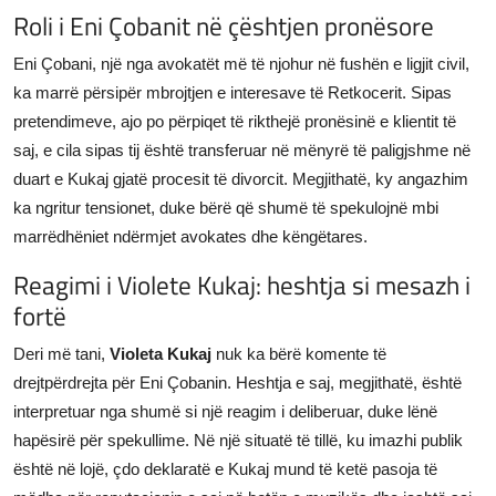
Roli i Eni Çobanit në çështjen pronësore
Eni Çobani, një nga avokatët më të njohur në fushën e ligjit civil,
ka marrë përsipër mbrojtjen e interesave të Retkocerit. Sipas
pretendimeve, ajo po përpiqet të rikthejë pronësinë e klientit të
saj, e cila sipas tij është transferuar në mënyrë të paligjshme në
duart e Kukaj gjatë procesit të divorcit. Megjithatë, ky angazhim
ka ngritur tensionet, duke bërë që shumë të spekulojnë mbi
marrëdhëniet ndërmjet avokates dhe këngëtares.
Reagimi i Violete Kukaj: heshtja si mesazh i
fortë
Deri më tani,
Violeta Kukaj
nuk ka bërë komente të
drejtpërdrejta për Eni Çobanin. Heshtja e saj, megjithatë, është
interpretuar nga shumë si një reagim i deliberuar, duke lënë
hapësirë për spekullime. Në një situatë të tillë, ku imazhi publik
është në lojë, çdo deklaratë e Kukaj mund të ketë pasoja të