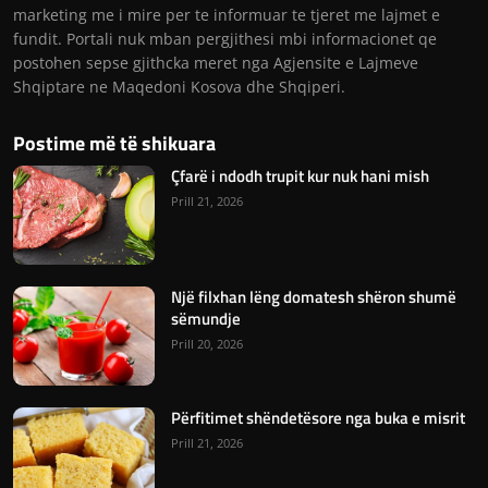
marketing me i mire per te informuar te tjeret me lajmet e
fundit. Portali nuk mban pergjithesi mbi informacionet qe
postohen sepse gjithcka meret nga Agjensite e Lajmeve
Shqiptare ne Maqedoni Kosova dhe Shqiperi.
Postime më të shikuara
Çfarë i ndodh trupit kur nuk hani mish
Prill 21, 2026
Një filxhan lëng domatesh shëron shumë
sëmundje
Prill 20, 2026
Përfitimet shëndetësore nga buka e misrit
Prill 21, 2026