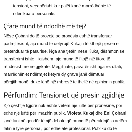
tensioni, veçanërisht kur palët kanë marrëdhënie të
ndërlikuara personale.
Çfarë mund të ndodhë më tej?
Nëse Çobani do të provojë se pronësia është transferuar
padrejtësisht, ajo mund të detyrojë Kukajn të kthejë pjesën e
pretenduar të pasurisë. Nga ana tjetër, nëse Kukaj dëshmon se
transferimi ishte i ligjshëm, ajo mund të fitojë një fitore të
rëndësishme në gjykatë. Megjithatë, pavarësisht nga rezultati,
marrëdhëniet ndërmjet këtyre dy grave janë dëmtuar
përgjithmonë, duke lënë një mbresë të thellë në opinionin publik.
Përfundim: Tensionet që presin zgjidhje
Kjo çështje ligjore nuk është vetëm një luftë për pronësinë, por
edhe një luftë për imazhin publik.
Violeta Kukaj
dhe
Eni Çobani
janë tani në qendër të një debate që mund të përcaktojë jo vetëm
fatin e tyre personal, por edhe atë profesional. Publiku do të