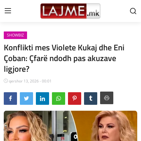
SHOWBIZ
Shtëpi
Konflikti mes Violete Kukaj dhe Eni
LAJME MAQEDONI
Çoban: Çfarë ndodh pas akuzave
ligjore?
SHQIPERI
KOSOVA
qershor 13, 2026 - 00:01
LAJME NGA BOTA
SHOWBIZ
SPORT
SHENDETI