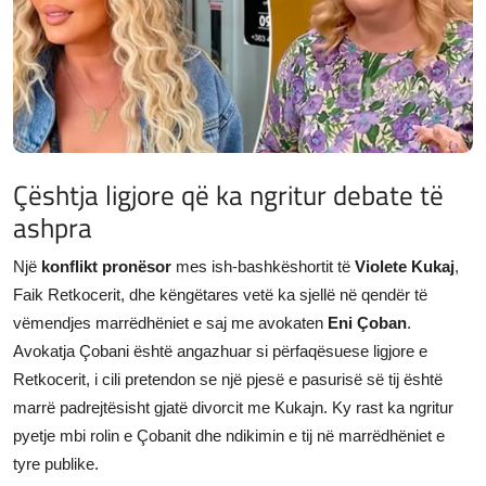
JETA
Gallery
Shqip
Çështja ligjore që ka ngritur debate të
ashpra
Një
konflikt pronësor
mes ish-bashkëshortit të
Violete Kukaj
,
Faik Retkocerit, dhe këngëtares vetë ka sjellë në qendër të
vëmendjes marrëdhëniet e saj me avokaten
Eni Çoban
.
Avokatja Çobani është angazhuar si përfaqësuese ligjore e
Retkocerit, i cili pretendon se një pjesë e pasurisë së tij është
marrë padrejtësisht gjatë divorcit me Kukajn. Ky rast ka ngritur
pyetje mbi rolin e Çobanit dhe ndikimin e tij në marrëdhëniet e
tyre publike.