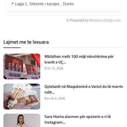
📍 Lagja 1, Shkembi i kavajes , Durrës
© Powered by
ReklamaShqip.com
Lajmet me te lexuara
Mblidhen rreth 100 mijë nënshkrime për
krerët e UÇ...
Prill 13, 2026
Qytetarët në Maqedoninë e Veriut do të marrin
ndih...
Korrik 9, 2026
Sara Hoxha alarmon për opsionin e ri të
Instagram:...