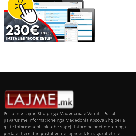
Portal me Lajme Shqip nga Maqedonia e Veriut - Portal i
pavarur me informacione nga Maqedonia Kosova Shqiperia
qe te informoheni sakt dhe shpejt Informacionet meren nga
portalet tjere dhe postohen ne lajme.mk ku sigurohet nje