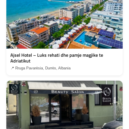
Ajsel Hotel – Luks rehati dhe pamje magjike te
Adriatikut
📍 Rruga Pavarësia, Durrës, Albania