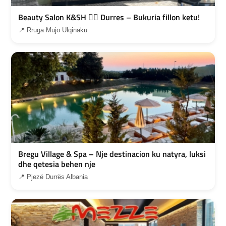
Beauty Salon K&SH 💇‍♀️ Durres – Bukuria fillon ketu!
📍 Rruga Mujo Ulqinaku
Bregu Village & Spa – Nje destinacion ku natyra, luksi
dhe qetesia behen nje
📍 Pjezë Durrës Albania