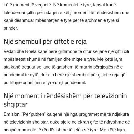
këtë moment të veçantë. Në komentet e tyre, fansat kanë
falënderuar çiftin për ndarjen e këtij momenti të rëndësishëm dhe
kanë dëshmuar mbështetjen e tyre për të ardhmen e tyre si
prindër.
Një shembull për çiftet e reja
Vedati dhe Roela kanë bërë gjithmonë të ditur se janë një çift i cili
mbështetet shumë në familjen dhe miqtë e tyre. Me këtë lajm,
ata kanë treguar se janë të gatshëm të marrin përgjegjësinë e
prindërimit të dytë, duke u bërë një shembull për çiftet e reja që
po fillojnë udhëtimin e tyre drejt prindërimit.
Një moment i rëndësishëm për televizionin
shqiptar
Emisioni "Për'puthen" ka qenë një nga programet më të ndjekura
në televizionin shqiptar, duke sjellë në ekran çifte të ndryshme që
ndajnë momente të rëndësishme të jetës së tyre. Me këtë lajm,