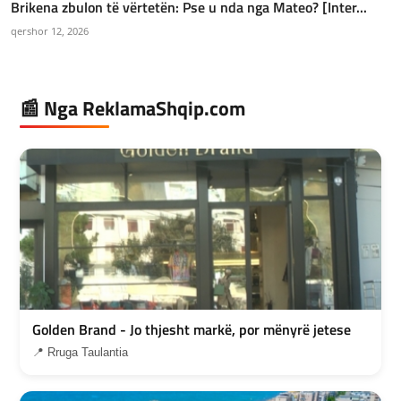
Brikena zbulon të vërtetën: Pse u nda nga Mateo? [Inter...
qershor 12, 2026
📰 Nga ReklamaShqip.com
Golden Brand - Jo thjesht markë, por mënyrë jetese
📍 Rruga Taulantia