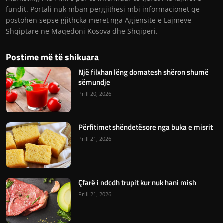
fundit. Portali nuk mban pergjithesi mbi informacionet qe
postohen sepse gjithcka meret nga Agjensite e Lajmeve
Shqiptare ne Maqedoni Kosova dhe Shqiperi.
Postime më të shikuara
Një filxhan lëng domatesh shëron shumë
sëmundje
Prill 20, 2026
Përfitimet shëndetësore nga buka e misrit
Prill 21, 2026
Çfarë i ndodh trupit kur nuk hani mish
Prill 21, 2026