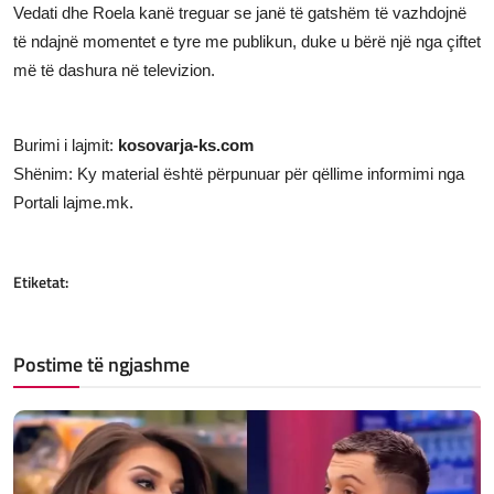
Vedati dhe Roela kanë treguar se janë të gatshëm të vazhdojnë
të ndajnë momentet e tyre me publikun, duke u bërë një nga çiftet
më të dashura në televizion.
Burimi i lajmit:
kosovarja-ks.com
Shënim: Ky material është përpunuar për qëllime informimi nga
Portali lajme.mk.
Etiketat:
Postime të ngjashme