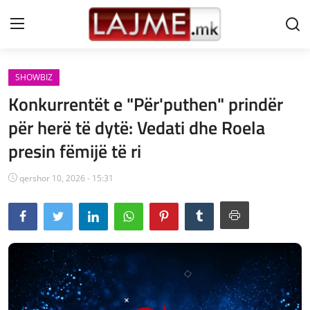
SHOWBIZ
Shtëpi
Konkurrentët e "Për'puthen" prindër
LAJME MAQEDONI
për herë të dytë: Vedati dhe Roela
presin fëmijë të ri
SHQIPERI
KOSOVA
qershor 10, 2026 - 15:31
LAJME NGA BOTA
SHOWBIZ
SPORT
SHENDETI