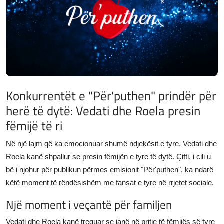
JETA
Gallery
Shqip
Konkurrentët e "Për'puthen" prindër për
herë të dytë: Vedati dhe Roela presin
fëmijë të ri
Në një lajm që ka emocionuar shumë ndjekësit e tyre, Vedati dhe
Roela kanë shpallur se presin fëmijën e tyre të dytë. Çifti, i cili u
bë i njohur për publikun përmes emisionit "Për'puthen", ka ndarë
këtë moment të rëndësishëm me fansat e tyre në rrjetet sociale.
Një moment i veçantë për familjen
Vedati dhe Roela kanë treguar se janë në pritje të fëmijës së tyre