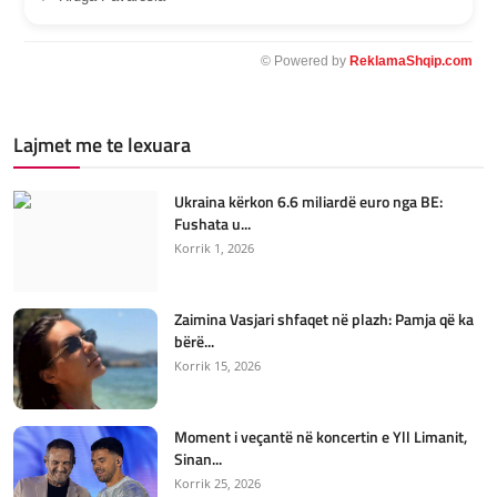
© Powered by
ReklamaShqip.com
Lajmet me te lexuara
Ukraina kërkon 6.6 miliardë euro nga BE:
Fushata u...
Korrik 1, 2026
Zaimina Vasjari shfaqet në plazh: Pamja që ka
bërë...
Korrik 15, 2026
Moment i veçantë në koncertin e Yll Limanit,
Sinan...
Korrik 25, 2026