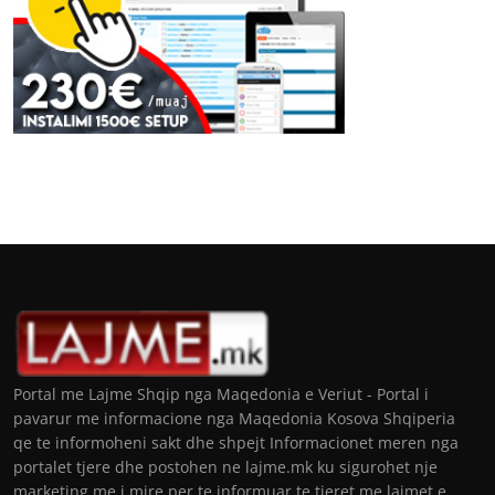
Portal me Lajme Shqip nga Maqedonia e Veriut - Portal i
pavarur me informacione nga Maqedonia Kosova Shqiperia
qe te informoheni sakt dhe shpejt Informacionet meren nga
portalet tjere dhe postohen ne lajme.mk ku sigurohet nje
marketing me i mire per te informuar te tjeret me lajmet e