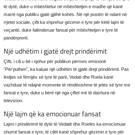
të dytë, duke u mbështetur në mbështetjen e madhe që kanë
marrë nga publiku gjatë gjithë kohës. Në një postim të ndarë në
rrjetet sociale, çifti ka shprehur gëzimin e tyre për këtë lajm të
veçantë, duke falënderuar fansat për mbështetjen e tyre të
pandërprerë.
Një udhëtim i gjatë drejt prindërimit
Çifti, i cili u bë i njohur për publikun përmes emisionit
"Për'puthen", ka kaluar një udhëtim të gjatë drejt prindërimit. Pas
lindjes së fëmijës së tyre të parë, Vedati dhe Roela kanë
vazhduar të ndajnë momente të rëndësishme të jetës së tyre me
fansat e tyre, duke u bërë një nga çiftet më të dashura në
televizion.
Një lajm që ka emocionuar fansat
Lajmi i prindërimit të dytë të Vedatit dhe Roelës ka emocionuar
shumë fansat e tyre, të cilët kanë shprehur gëzimin e tyre për