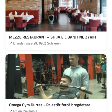
MEZZE RESTAURANT – SHIJA E LIBANIT NE ZYRIH
📍 Brandstrasse 29, 8952 Schlieren
Omega Gym Durres - Palestër forcë bregdetare
📍 Rruga Pavarësia