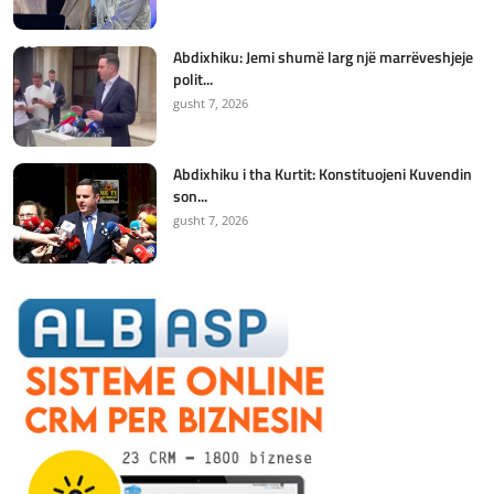
Abdixhiku: Jemi shumë larg një marrëveshjeje
polit...
gusht 7, 2026
Abdixhiku i tha Kurtit: Konstituojeni Kuvendin
son...
gusht 7, 2026