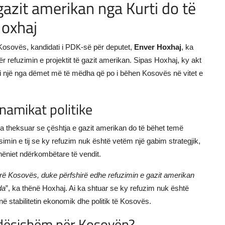
gazit amerikan nga Kurti do të
Hoxhaj
ë Kosovës, kandidati i PDK-së për deputet,
Enver Hoxhaj
, ka
r refuzimin e projektit të gazit amerikan. Sipas Hoxhaj, ky akt
 si një nga dëmet më të mëdha që po i bëhen Kosovës në vitet e
namikat politike
j ka theksuar se çështja e gazit amerikan do të bëhet temë
simin e tij se ky refuzim nuk është vetëm një gabim strategjik,
hëniet ndërkombëtare të vendit.
ërë Kosovës, duke përfshirë edhe refuzimin e gazit amerikan
da
”, ka thënë Hoxhaj. Ai ka shtuar se ky refuzim nuk është
në stabilitetin ekonomik dhe politik të Kosovës.
ndësishëm për Kosovën?