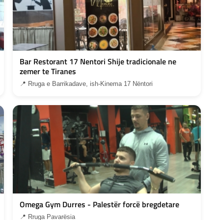
Bar Restorant 17 Nentori Shije tradicionale ne
zemer te Tiranes
📍 Rruga e Barrikadave, ish-Kinema 17 Nëntori
Omega Gym Durres - Palestër forcë bregdetare
📍 Rruga Pavarësia