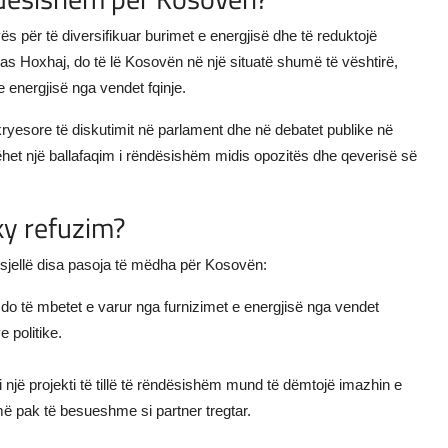
ës për të diversifikuar burimet e energjisë dhe të reduktojë
sipas Hoxhaj, do të lë Kosovën në një situatë shumë të vështirë,
 energjisë nga vendet fqinje.
ryesore të diskutimit në parlament dhe në debatet publike në
bëhet një ballafaqim i rëndësishëm midis opozitës dhe qeverisë së
ky refuzim?
ë sjellë disa pasoja të mëdha për Kosovën:
o të mbetet e varur nga furnizimet e energjisë nga vendet
 politike.
 një projekti të tillë të rëndësishëm mund të dëmtojë imazhin e
 pak të besueshme si partner tregtar.