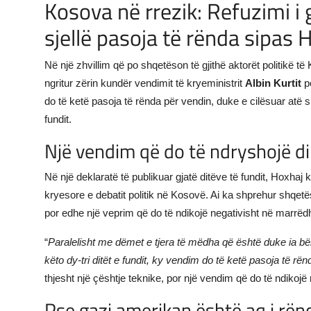
Kosova në rrezik: Refuzimi i 
sjellë pasoja të rënda sipas 
Në një zhvillim që po shqetëson të gjithë aktorët politikë t
ngritur zërin kundër vendimit të kryeministrit
Albin Kurtit
pë
do të ketë pasoja të rënda për vendin, duke e cilësuar atë
fundit.
Një vendim që do të ndryshojë di
Në një deklaratë të publikuar gjatë ditëve të fundit, Hoxha
kryesore e debatit politik në Kosovë. Ai ka shprehur shqetë
por edhe një veprim që do të ndikojë negativisht në marrëd
“
Paralelisht me dëmet e tjera të mëdha që është duke ia b
këto dy-tri ditët e fundit, ky vendim do të ketë pasoja të rën
thjesht një çështje teknike, por një vendim që do të ndikojë 
Pse gazi amerikan është aq i rë