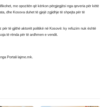
ifikohet, me opozitën që kërkon përgjegjësi nga qeveria për këtë
ta, dhe Kosova duhet të gjejë zgjidhje të shpejta për të
z për të gjithë aktorët politikë në Kosovë: ky refuzim nuk është
soja të rënda për të ardhmen e vendit.
nga Portali lajme.mk.