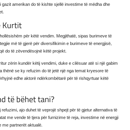
 i gazit amerikan do të kishte sjellë investime të mëdha dhe
et.
 Kurtit
ë hollësishëm për këtë vendim. Megjithatë, sipas burimeve të
egjie më të gjerë për diversifikimin e burimeve të energjisë,
 që do të zëvendësojnë këtë projekt.
tur zërin kundër këtij vendimi, duke e cilësuar atë si një gabim
a thënë se ky refuzim do të jetë një nga temat kryesore të
ndërhyjnë edhe aktorë ndërkombëtarë për të rishqyrtuar këtë
d të bëhet tani?
fuzimi, ajo duhet të veprojë shpejt për të gjetur alternativa të
tat me vende të tjera për furnizime të reja, investime në energji
 me partnerët aktualë.