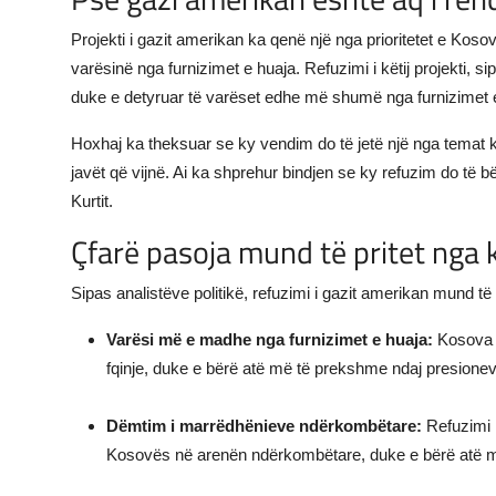
Projekti i gazit amerikan ka qenë një nga prioritetet e Kosov
varësinë nga furnizimet e huaja. Refuzimi i këtij projekti, 
duke e detyruar të varëset edhe më shumë nga furnizimet e
Hoxhaj ka theksuar se ky vendim do të jetë një nga temat k
javët që vijnë. Ai ka shprehur bindjen se ky refuzim do të 
Kurtit.
Çfarë pasoja mund të pritet nga 
Sipas analistëve politikë, refuzimi i gazit amerikan mund t
Varësi më e madhe nga furnizimet e huaja:
Kosova d
fqinje, duke e bërë atë më të prekshme ndaj presioneve
Dëmtim i marrëdhënieve ndërkombëtare:
Refuzimi i
Kosovës në arenën ndërkombëtare, duke e bërë atë më