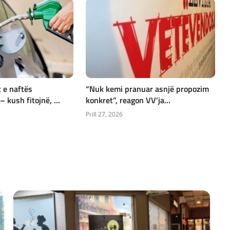
 e naftës
“Nuk kemi pranuar asnjë propozim
 kush fitojnë, ...
konkret”, reagon VV’ja...
Prill 27, 2026