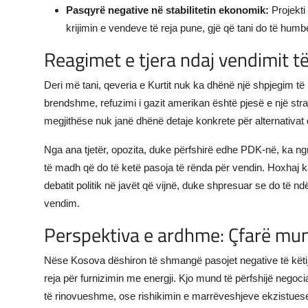
Pasqyrë negative në stabilitetin ekonomik:
Projekti
krijimin e vendeve të reja pune, gjë që tani do të humb
Reagimet e tjera ndaj vendimit të
Deri më tani, qeveria e Kurtit nuk ka dhënë një shpjegim t
brendshme, refuzimi i gazit amerikan është pjesë e një strat
megjithëse nuk janë dhënë detaje konkrete për alternativat
Nga ana tjetër, opozita, duke përfshirë edhe PDK-në, ka ngri
të madh që do të ketë pasoja të rënda për vendin. Hoxhaj k
debatit politik në javët që vijnë, duke shpresuar se do të 
vendim.
Perspektiva e ardhme: Çfarë mun
Nëse Kosova dëshiron të shmangë pasojet negative të këtij re
reja për furnizimin me energji. Kjo mund të përfshijë negocia
të rinovueshme, ose rishikimin e marrëveshjeve ekzistuese