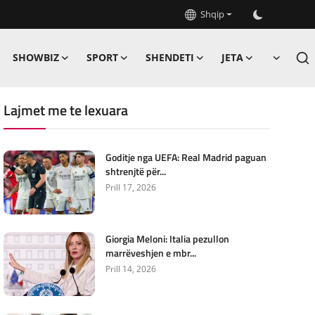
Shqip
SHOWBIZ
SPORT
SHENDETI
JETA
Lajmet me te lexuara
Goditje nga UEFA: Real Madrid paguan
shtrenjtë për...
Prill 17, 2026
Giorgia Meloni: Italia pezullon
marrëveshjen e mbr...
Prill 14, 2026