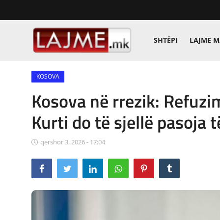
SHTËPI
LAJME 
Shtëpi
KOSOVA
LAJME MAQEDONI
Kosova në rrezik: Refuzi
SHQIPERI
Kurti do të sjellë pasoja 
KOSOVA
qershor 3, 2026 - 17:04
LAJME NGA BOTA
SHOWBIZ
SPORT
SHENDETI