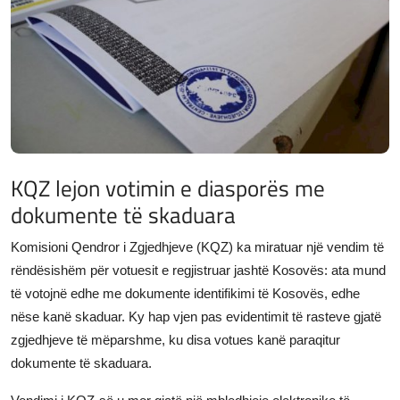
JETA
Gallery
Shqip
KQZ lejon votimin e diasporës me
dokumente të skaduara
Komisioni Qendror i Zgjedhjeve (KQZ) ka miratuar një vendim të
rëndësishëm për votuesit e regjistruar jashtë Kosovës: ata mund
të votojnë edhe me dokumente identifikimi të Kosovës, edhe
nëse kanë skaduar. Ky hap vjen pas evidentimit të rasteve gjatë
zgjedhjeve të mëparshme, ku disa votues kanë paraqitur
dokumente të skaduara.