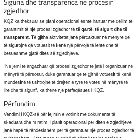
Siguria dhe transparenca në procesin
zgjedhor
KQZ ka theksuar se plani operacional është hartuar me qëllim të
garantimit të një procesi zgjedhor të
të qartë, të sigurt dhe të
transparent
. Të gjitha aktivitetet janë përcaktuar në mënyrë që
të sigurojnë që votuesit të kenë një përvojë të lehtë dhe të
besueshme gjatë ditës së zgjedhjeve.
“Ne jemi të angazhuar që procesi zgjedhor të jetë i organizuar në
mënyrë të përsosur, duke garantuar që të gjithë votuesit të kenë
mundësinë të ushtrojnë të drejtën e tyre të votës në mënyrë të
lirë dhe të sigurt”, ka thënë një përfaqësues i KQZ.
Përfundim
Vendimi i KQZ-së për lejimin e votimit me dokumente të
skaduara dhe miratimi i planit operacional për ditën e zgjedhjeve
janë hapë të rëndësishëm për të garantuar një proces zgjedhor të