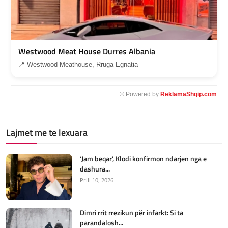
Westwood Meat House Durres Albania
📍 Westwood Meathouse, Rruga Egnatia
© Powered by
ReklamaShqip.com
Lajmet me te lexuara
‘Jam beqar’, Klodi konfirmon ndarjen nga e
dashura...
Prill 10, 2026
Dimri rrit rrezikun për infarkt: Si ta
parandalosh...