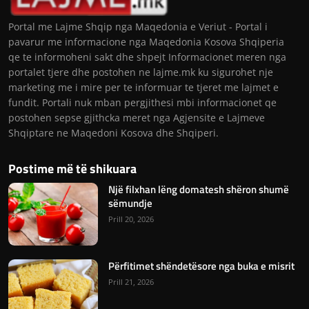
Portal me Lajme Shqip nga Maqedonia e Veriut - Portal i
pavarur me informacione nga Maqedonia Kosova Shqiperia
qe te informoheni sakt dhe shpejt Informacionet meren nga
portalet tjere dhe postohen ne lajme.mk ku sigurohet nje
marketing me i mire per te informuar te tjeret me lajmet e
fundit. Portali nuk mban pergjithesi mbi informacionet qe
postohen sepse gjithcka meret nga Agjensite e Lajmeve
Shqiptare ne Maqedoni Kosova dhe Shqiperi.
Postime më të shikuara
Një filxhan lëng domatesh shëron shumë
sëmundje
Prill 20, 2026
Përfitimet shëndetësore nga buka e misrit
Prill 21, 2026