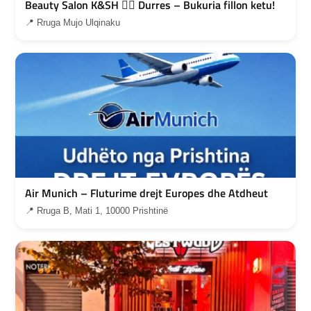
Beauty Salon K&SH 💇‍♀️ Durres – Bukuria fillon ketu!
📍 Rruga Mujo Ulqinaku
Air Munich – Fluturime drejt Europes dhe Atdheut
📍 Rruga B, Mati 1, 10000 Prishtinë