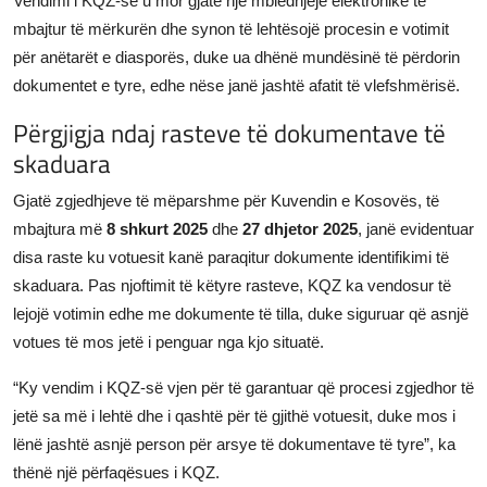
Vendimi i KQZ-së u mor gjatë një mbledhjeje elektronike të
mbajtur të mërkurën dhe synon të lehtësojë procesin e votimit
për anëtarët e diasporës, duke ua dhënë mundësinë të përdorin
dokumentet e tyre, edhe nëse janë jashtë afatit të vlefshmërisë.
Përgjigja ndaj rasteve të dokumentave të
skaduara
Gjatë zgjedhjeve të mëparshme për Kuvendin e Kosovës, të
mbajtura më
8 shkurt 2025
dhe
27 dhjetor 2025
, janë evidentuar
disa raste ku votuesit kanë paraqitur dokumente identifikimi të
skaduara. Pas njoftimit të këtyre rasteve, KQZ ka vendosur të
lejojë votimin edhe me dokumente të tilla, duke siguruar që asnjë
votues të mos jetë i penguar nga kjo situatë.
“Ky vendim i KQZ-së vjen për të garantuar që procesi zgjedhor të
jetë sa më i lehtë dhe i qashtë për të gjithë votuesit, duke mos i
lënë jashtë asnjë person për arsye të dokumentave të tyre”, ka
thënë një përfaqësues i KQZ.