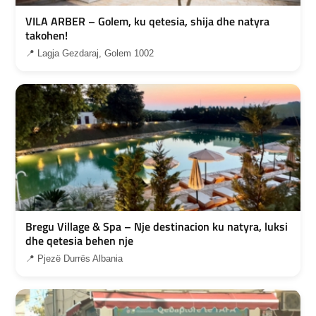
VILA ARBER – Golem, ku qetesia, shija dhe natyra
takohen!
📍 Lagja Gezdaraj, Golem 1002
Bregu Village & Spa – Nje destinacion ku natyra, luksi
dhe qetesia behen nje
📍 Pjezë Durrës Albania