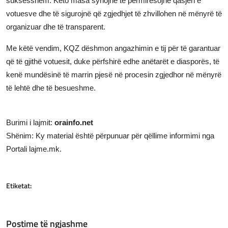
suksesshëm. Këto masa synojnë të përmirësojnë qasjen e
votuesve dhe të sigurojnë që zgjedhjet të zhvillohen në mënyrë të
organizuar dhe të transparent.
Me këtë vendim, KQZ dëshmon angazhimin e tij për të garantuar
që të gjithë votuesit, duke përfshirë edhe anëtarët e diasporës, të
kenë mundësinë të marrin pjesë në procesin zgjedhor në mënyrë
të lehtë dhe të besueshme.
Burimi i lajmit:
orainfo.net
Shënim: Ky material është përpunuar për qëllime informimi nga
Portali lajme.mk.
Etiketat:
Postime të ngjashme