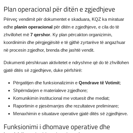
Plan operacional për ditën e zgjedhjeve
Përveç vendimit për dokumentet e skaduara, KQZ ka miratuar
edhe
planin operacional
për ditën e zgjedhjeve, e cila do të
zhvillohet më
7 qershor
. Ky plan përcakton organizimin,
koordinimin dhe përgjegjësitë e të gjithë zyrtarëve të angazhuar
në procesin zgjedhor, brenda dhe jashtë vendit.
Dokumenti përshkruan aktivitetet e ndryshme që do të zhvillohen
gjatë ditës së zgjedhjeve, duke përfshirë:
Përgatitjen dhe funksionalizimin e
Qendrave të Votimit
;
Shpërndarjen e materialeve zgjedhore;
Komunikimin institucional me votuesit dhe mediat;
Raportimin e pjesëmarrjes dhe rezultateve preliminare;
Menaxhimin e situatave operative gjatë ditës së zgjedhjeve.
Funksionimi i dhomave operative dhe