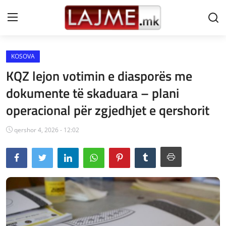
KOSOVA
Shtëpi
KQZ lejon votimin e diasporës me
LAJME MAQEDONI
dokumente të skaduara – plani
operacional për zgjedhjet e qershorit
SHQIPERI
KOSOVA
qershor 4, 2026 - 12:02
LAJME NGA BOTA
SHOWBIZ
SPORT
SHENDETI