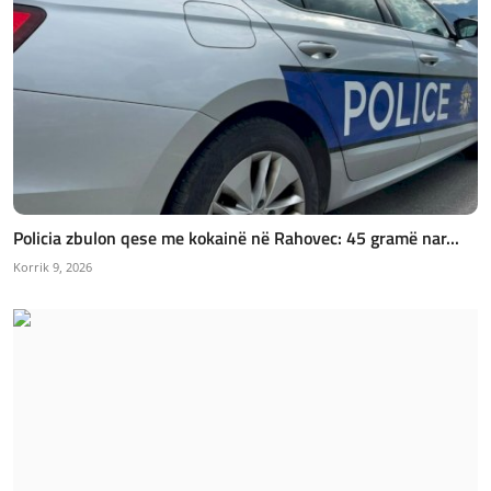
Policia zbulon qese me kokainë në Rahovec: 45 gramë nar...
Korrik 9, 2026