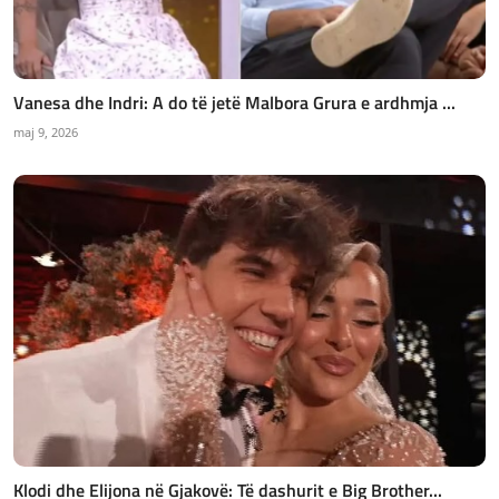
Vanesa dhe Indri: A do të jetë Malbora Grura e ardhmja ...
maj 9, 2026
Klodi dhe Elijona në Gjakovë: Të dashurit e Big Brother...