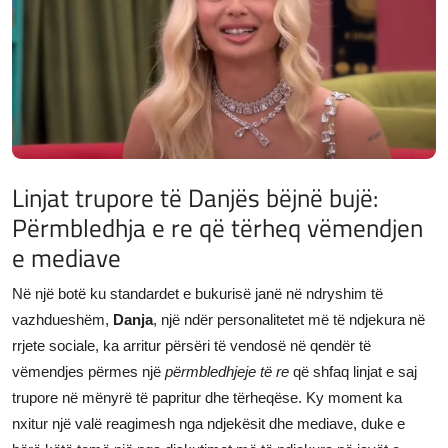
JETA
Gallery
Shqip
Linjat trupore të Danjës bëjnë bujë:
Përmbledhja e re që tërheq vëmendjen
e mediave
Në një botë ku standardet e bukurisë janë në ndryshim të
vazhdueshëm,
Danja
, një ndër personalitetet më të ndjekura në
rrjete sociale, ka arritur përsëri të vendosë në qendër të
vëmendjes përmes një
përmbledhjeje të re
që shfaq linjat e saj
trupore në mënyrë të papritur dhe tërheqëse. Ky moment ka
nxitur një valë reagimesh nga ndjekësit dhe mediave, duke e