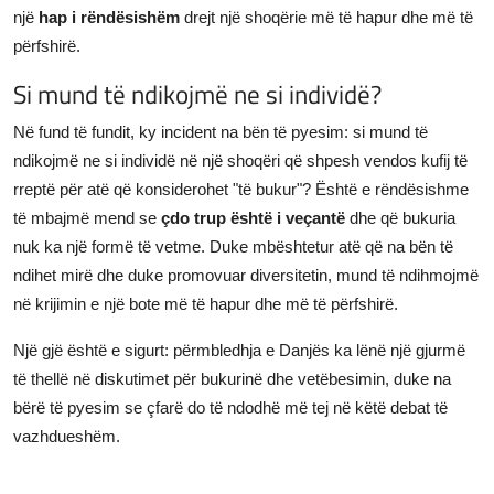
një
hap i rëndësishëm
drejt një shoqërie më të hapur dhe më të
përfshirë.
Si mund të ndikojmë ne si individë?
Në fund të fundit, ky incident na bën të pyesim: si mund të
ndikojmë ne si individë në një shoqëri që shpesh vendos kufij të
rreptë për atë që konsiderohet "të bukur"? Është e rëndësishme
të mbajmë mend se
çdo trup është i veçantë
dhe që bukuria
nuk ka një formë të vetme. Duke mbështetur atë që na bën të
ndihet mirë dhe duke promovuar diversitetin, mund të ndihmojmë
në krijimin e një bote më të hapur dhe më të përfshirë.
Një gjë është e sigurt: përmbledhja e Danjës ka lënë një gjurmë
të thellë në diskutimet për bukurinë dhe vetëbesimin, duke na
bërë të pyesim se çfarë do të ndodhë më tej në këtë debat të
vazhdueshëm.