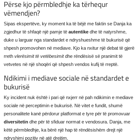
Përse kjo përmbledhje ka tërhequr
vëmendjen?
Sipas ekspertëve, ky moment ka të bëjë me faktin se Danja ka
zgjedhur të shfaqë një pamje të
autentike
dhe të natyrshme,
duke u larguar nga standardet e ndryshueshme të bukurisë që
shpesh promovohen në mediave. Kjo ka nxitur një debat të gjerë
rreth
vlerësimit të vetëbesimit
dhe rëndësisë së pranimit të
vetvetes në një shoqëri që shpesh vendos kufij të rreptë.
Ndikimi i mediave sociale në standardet e
bukurisë
Ky incident nuk është i pari që nxjerr në pah ndikimin e mediave
sociale në perceptimin e bukurisë. Në vitet e fundit, shumë
personalitete kanë përdorur platformat e tyre për të promovuar
diversitetin
dhe për të sfiduar normat e vendosura. Danja, me
këtë përmbledhje, ka bërë një hap të rëndësishëm drejt një
ndryshimi pozitiv në atë drejtim.