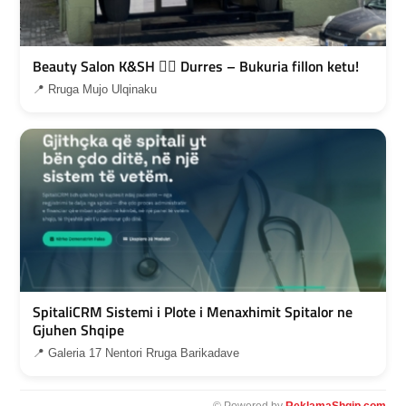
Beauty Salon K&SH 💇‍♀️ Durres – Bukuria fillon ketu!
📍 Rruga Mujo Ulqinaku
SpitaliCRM Sistemi i Plote i Menaxhimit Spitalor ne
Gjuhen Shqipe
📍 Galeria 17 Nentori Rruga Barikadave
© Powered by
ReklamaShqip.com