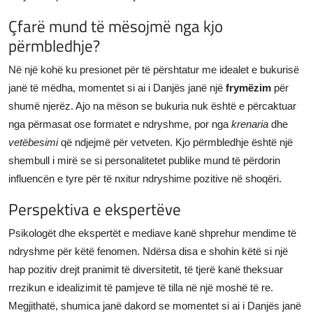
Çfarë mund të mësojmë nga kjo
përmbledhje?
Në një kohë ku presionet për të përshtatur me idealet e bukurisë
janë të mëdha, momentet si ai i Danjës janë një
frymëzim
për
shumë njerëz. Ajo na mëson se bukuria nuk është e përcaktuar
nga përmasat ose formatet e ndryshme, por nga
krenaria
dhe
vetëbesimi
që ndjejmë për vetveten. Kjo përmbledhje është një
shembull i mirë se si personalitetet publike mund të përdorin
influencën e tyre për të nxitur ndryshime pozitive në shoqëri.
Perspektiva e ekspertëve
Psikologët dhe ekspertët e mediave kanë shprehur mendime të
ndryshme për këtë fenomen. Ndërsa disa e shohin këtë si një
hap pozitiv drejt pranimit të diversitetit, të tjerë kanë theksuar
rrezikun e idealizimit të pamjeve të tilla në një moshë të re.
Megjithatë, shumica janë dakord se momentet si ai i Danjës janë