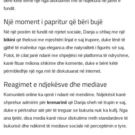
bërë këtë temë një nga diskutimet më të ndjekura në javët e
fundit.
Një moment i papritur që bëri bujë
Në një postim të fundit në rrjetet sociale, Danja u shfaq me një
bikini
që theksoi me mjeshtëri linjat e saj trupore, duke lënë të
gjithë të mahnitur nga eleganca dhe natyraliteti i figurës së saj.
Fotot, të cilat janë ndarë me shpejtësi në platforma të ndryshme,
kanë fituar miliona shikime dhe komente, duke e bërë këtë
përmbledhje një nga më të diskutuarat në internet.
Reagimet e ndjekësve dhe mediave
Komuniteti online ka qenë i ndarë në mendime. Ndjekësit kanë
shprehur admirim për
krenarinë
që Danja sheh në trupin e saj,
duke e përkrahur atë për të treguar se bukuria nuk ka kufij. Nga
ana tjetër, disa media kanë nisur diskutime rreth standardeve të
bukurisë dhe ndikimit të mediave sociale në perceptimin e tyre.