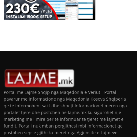
Portal me Lajme Shqip nga Maqedonia e Veriut - Portal i
pavarur me informacione nga Maqedonia Kosova Shqiperia
qe te informoheni sakt dhe shpejt Informacionet meren nga
portalet tjere dhe postohen ne lajme.mk ku sigurohet nje
marketing me i mire per te informuar te tjeret me lajmet e
fundit. Portali nuk mban pergjithesi mbi informacionet qe
postohen sepse gjithcka meret nga Agjensite e Lajmeve