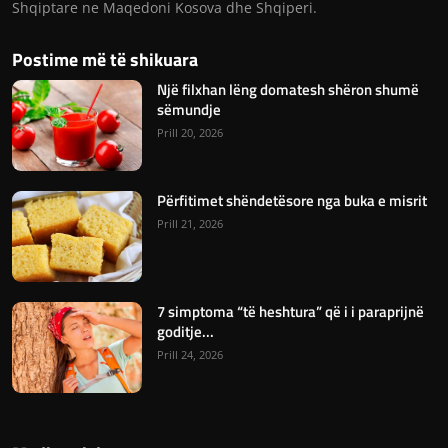
Shqiptare ne Maqedoni Kosova dhe Shqiperi.
Postime më të shikuara
Një filxhan lëng domatesh shëron shumë
sëmundje
Prill 20, 2026
Përfitimet shëndetësore nga buka e misrit
Prill 21, 2026
7 simptoma “të heshtura” që i i paraprijnë
goditje...
Prill 24, 2026