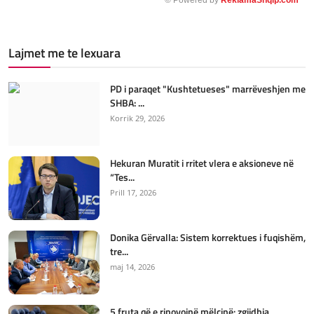
Lajmet me te lexuara
PD i paraqet "Kushtetueses" marrëveshjen me
SHBA: ...
Korrik 29, 2026
Hekuran Muratit i rritet vlera e aksioneve në
“Tes...
Prill 17, 2026
Donika Gërvalla: Sistem korrektues i fuqishëm,
tre...
maj 14, 2026
5 fruta që e rinovojnë mëlçinë: zgjidhja