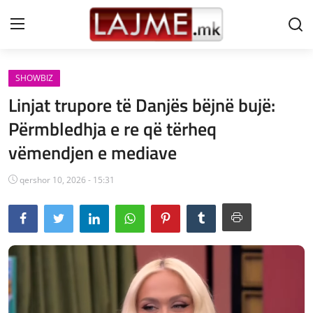
SHOWBIZ
Shtëpi
Linjat trupore të Danjës bëjnë bujë:
LAJME MAQEDONI
Përmbledhja e re që tërheq
vëmendjen e mediave
SHQIPERI
KOSOVA
qershor 10, 2026 - 15:31
LAJME NGA BOTA
SHOWBIZ
SPORT
SHENDETI