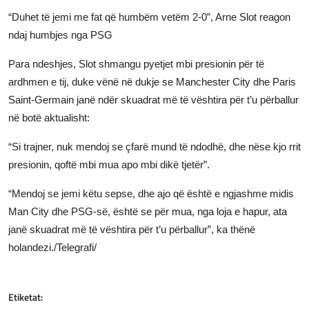
“Duhet të jemi me fat që humbëm vetëm 2-0”, Arne Slot reagon
ndaj humbjes nga PSG
Para ndeshjes, Slot shmangu pyetjet mbi presionin për të
ardhmen e tij, duke vënë në dukje se Manchester City dhe Paris
Saint-Germain janë ndër skuadrat më të vështira për t’u përballur
në botë aktualisht:
“Si trajner, nuk mendoj se çfarë mund të ndodhë, dhe nëse kjo rrit
presionin, qoftë mbi mua apo mbi dikë tjetër”.
“Mendoj se jemi këtu sepse, dhe ajo që është e ngjashme midis
Man City dhe PSG-së, është se për mua, nga loja e hapur, ata
janë skuadrat më të vështira për t’u përballur”, ka thënë
holandezi./Telegrafi/
Etiketat: