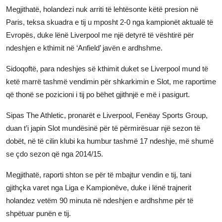
Megjithatë, holandezi nuk arriti të lehtësonte këtë presion në
Paris, teksa skuadra e tij u mposht 2-0 nga kampionët aktualë të
Evropës, duke lënë Liverpool me një detyrë të vështirë për
ndeshjen e kthimit në ‘Anfield’ javën e ardhshme.
Sidoqoftë, para ndeshjes së kthimit duket se Liverpool mund të
ketë marrë tashmë vendimin për shkarkimin e Slot, me raportime
që thonë se pozicioni i tij po bëhet gjithnjë e më i pasigurt.
Sipas The Athletic, pronarët e Liverpool, Fenëay Sports Group,
duan t’i japin Slot mundësinë për të përmirësuar një sezon të
dobët, në të cilin klubi ka humbur tashmë 17 ndeshje, më shumë
se çdo sezon që nga 2014/15.
Megjithatë, raporti shton se për të mbajtur vendin e tij, tani
gjithçka varet nga Liga e Kampionëve, duke i lënë trajnerit
holandez vetëm 90 minuta në ndeshjen e ardhshme për të
shpëtuar punën e tij.