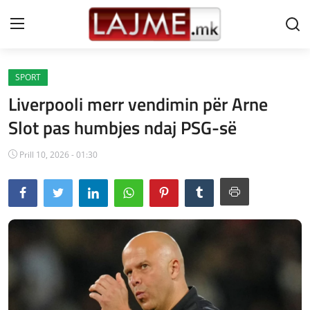
SPORT
Shtëpi
Liverpooli merr vendimin për Arne
LAJME MAQEDONI
Slot pas humbjes ndaj PSG-së
SHQIPERI
Prill 10, 2026 - 01:30
KOSOVA
LAJME NGA BOTA
SHOWBIZ
SPORT
SHENDETI