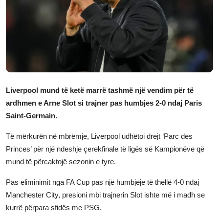
JETA
Gallery
Shqip
Liverpool mund të ketë marrë tashmë një vendim për të
ardhmen e Arne Slot si trajner pas humbjes 2-0 ndaj Paris
Saint-Germain.
Të mërkurën në mbrëmje, Liverpool udhëtoi drejt ‘Parc des
Princes’ për një ndeshje çerekfinale të ligës së Kampionëve që
mund të përcaktojë sezonin e tyre.
Pas eliminimit nga FA Cup pas një humbjeje të thellë 4-0 ndaj
Manchester City, presioni mbi trajnerin Slot ishte më i madh se
kurrë përpara sfidës me PSG.