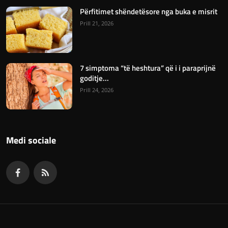
Përfitimet shëndetësore nga buka e misrit
Prill 21, 2026
7 simptoma “të heshtura” që i i paraprijnë
goditje...
Prill 24, 2026
Medi sociale