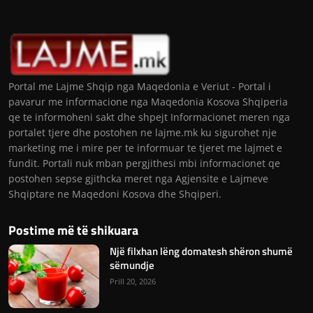
Portal me Lajme Shqip nga Maqedonia e Veriut - Portal i
pavarur me informacione nga Maqedonia Kosova Shqiperia
qe te informoheni sakt dhe shpejt Informacionet meren nga
portalet tjere dhe postohen ne lajme.mk ku sigurohet nje
marketing me i mire per te informuar te tjeret me lajmet e
fundit. Portali nuk mban pergjithesi mbi informacionet qe
postohen sepse gjithcka meret nga Agjensite e Lajmeve
Shqiptare ne Maqedoni Kosova dhe Shqiperi.
Postime më të shikuara
Një filxhan lëng domatesh shëron shumë
sëmundje
Prill 20, 2026