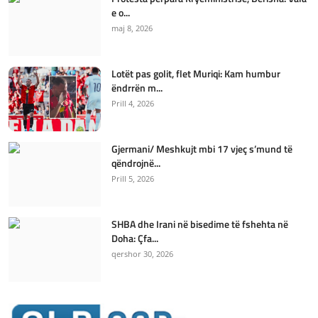
e o...
maj 8, 2026
Lotët pas golit, flet Muriqi: Kam humbur
ëndrrën m...
Prill 4, 2026
Gjermani/ Meshkujt mbi 17 vjeç s’mund të
qëndrojnë...
Prill 5, 2026
SHBA dhe Irani në bisedime të fshehta në
Doha: Çfa...
qershor 30, 2026