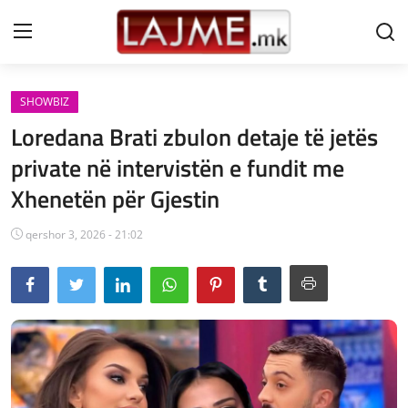
SHOWBIZ
Shtëpi
Loredana Brati zbulon detaje të jetës
LAJME MAQEDONI
private në intervistën e fundit me
Xhenetën për Gjestin
SHQIPERI
KOSOVA
qershor 3, 2026 - 21:02
LAJME NGA BOTA
SHOWBIZ
SPORT
SHENDETI