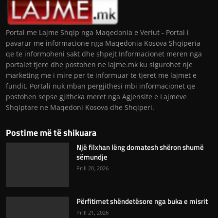
Portal me Lajme Shqip nga Maqedonia e Veriut - Portal i
pavarur me informacione nga Maqedonia Kosova Shqiperia
qe te informoheni sakt dhe shpejt Informacionet meren nga
portalet tjere dhe postohen ne lajme.mk ku sigurohet nje
marketing me i mire per te informuar te tjeret me lajmet e
fundit. Portali nuk mban pergjithesi mbi informacionet qe
postohen sepse gjithcka meret nga Agjensite e Lajmeve
Shqiptare ne Maqedoni Kosova dhe Shqiperi.
Postime më të shikuara
Një filxhan lëng domatesh shëron shumë
sëmundje
Prill 20, 2026
Përfitimet shëndetësore nga buka e misrit
Prill 21, 2026