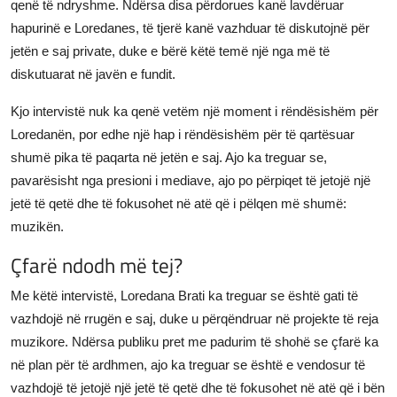
qenë të ndryshme. Ndërsa disa përdorues kanë lavdëruar
hapurinë e Loredanes, të tjerë kanë vazhduar të diskutojnë për
jetën e saj private, duke e bërë këtë temë një nga më të
diskutuarat në javën e fundit.
Kjo intervistë nuk ka qenë vetëm një moment i rëndësishëm për
Loredanën, por edhe një hap i rëndësishëm për të qartësuar
shumë pika të paqarta në jetën e saj. Ajo ka treguar se,
pavarësisht nga presioni i mediave, ajo po përpiqet të jetojë një
jetë të qetë dhe të fokusohet në atë që i pëlqen më shumë:
muzikën.
Çfarë ndodh më tej?
Me këtë intervistë, Loredana Brati ka treguar se është gati të
vazhdojë në rrugën e saj, duke u përqëndruar në projekte të reja
muzikore. Ndërsa publiku pret me padurim të shohë se çfarë ka
në plan për të ardhmen, ajo ka treguar se është e vendosur të
vazhdojë të jetojë një jetë të qetë dhe të fokusohet në atë që i bën