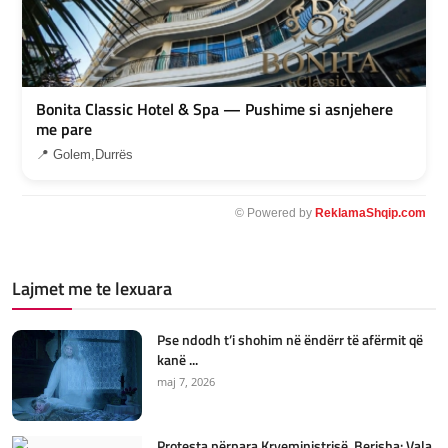
Bonita Classic Hotel & Spa — Pushime si asnjehere
me pare
📍 Golem,Durrës
© Powered by
ReklamaShqip.com
Lajmet me te lexuara
Pse ndodh t’i shohim në ëndërr të afërmit që
kanë ...
maj 7, 2026
Protesta përpara Kryeministrisë, Berisha: Vala