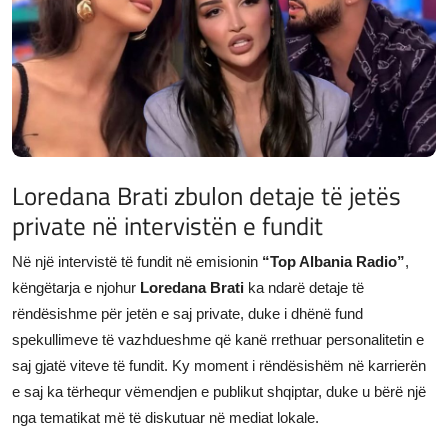
JETA
Gallery
Shqip
Loredana Brati zbulon detaje të jetës
private në intervistën e fundit
Në një intervistë të fundit në emisionin
“Top Albania Radio”
,
këngëtarja e njohur
Loredana Brati
ka ndarë detaje të
rëndësishme për jetën e saj private, duke i dhënë fund
spekullimeve të vazhdueshme që kanë rrethuar personalitetin e
saj gjatë viteve të fundit. Ky moment i rëndësishëm në karrierën
e saj ka tërhequr vëmendjen e publikut shqiptar, duke u bërë një
nga tematikat më të diskutuar në mediat lokale.