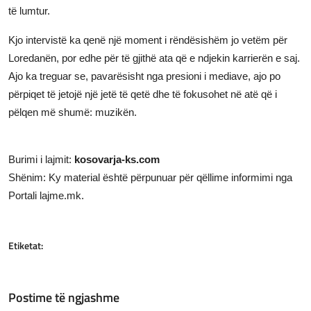
të lumtur.
Kjo intervistë ka qenë një moment i rëndësishëm jo vetëm për
Loredanën, por edhe për të gjithë ata që e ndjekin karrierën e saj.
Ajo ka treguar se, pavarësisht nga presioni i mediave, ajo po
përpiqet të jetojë një jetë të qetë dhe të fokusohet në atë që i
pëlqen më shumë: muzikën.
Burimi i lajmit:
kosovarja-ks.com
Shënim: Ky material është përpunuar për qëllime informimi nga
Portali lajme.mk.
Etiketat:
Postime të ngjashme