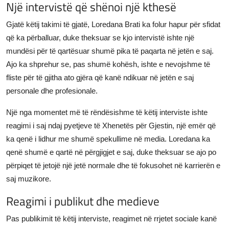
Një intervistë që shënoi një kthesë
Gjatë këtij takimi të gjatë, Loredana Brati ka folur hapur për sfidat
që ka përballuar, duke theksuar se kjo intervistë ishte një
mundësi për të qartësuar shumë pika të paqarta në jetën e saj.
Ajo ka shprehur se, pas shumë kohësh, ishte e nevojshme të
fliste për të gjitha ato gjëra që kanë ndikuar në jetën e saj
personale dhe profesionale.
Një nga momentet më të rëndësishme të këtij interviste ishte
reagimi i saj ndaj pyetjeve të Xhenetës për Gjestin, një emër që
ka qenë i lidhur me shumë spekullime në media. Loredana ka
qenë shumë e qartë në përgjigjet e saj, duke theksuar se ajo po
përpiqet të jetojë një jetë normale dhe të fokusohet në karrierën e
saj muzikore.
Reagimi i publikut dhe medieve
Pas publikimit të këtij interviste, reagimet në rrjetet sociale kanë