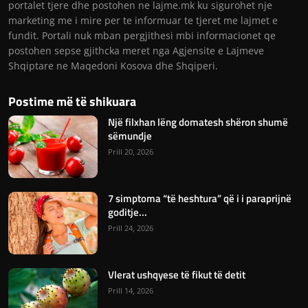
portalet tjere dhe postohen ne lajme.mk ku sigurohet nje
marketing me i mire per te informuar te tjeret me lajmet e
fundit. Portali nuk mban pergjithesi mbi informacionet qe
postohen sepse gjithcka meret nga Agjensite e Lajmeve
Shqiptare ne Maqedoni Kosova dhe Shqiperi.
Postime më të shikuara
Një filxhan lëng domatesh shëron shumë
sëmundje
Prill 20, 2026
7 simptoma “të heshtura” që i i paraprijnë
goditje...
Prill 24, 2026
Vlerat ushqyese të fikut të detit
Prill 14, 2026