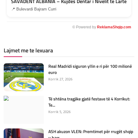
SAVADENT ALBANIA – Kujdes Dentar i Nivelit te Larte
📍 Bulevardi Bajram Curri
© Powered by
ReklamaShqip.com
Lajmet me te lexuara
Real Madridi siguron yllin e ri për 100 milionë
euro
Korrik 27, 2026
Të shtëna tragjike gjatë festave të 4 Korrikut:
Te...
Korrik 5, 2026
ASH akuzon VLEN: Premtimet për rrugët shqip
u harr...