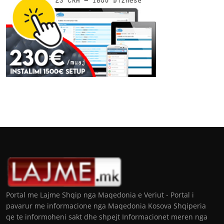
Portal me Lajme Shqip nga Maqedonia e Veriut - Portal i
pavarur me informacione nga Maqedonia Kosova Shqiperia
qe te informoheni sakt dhe shpejt Informacionet meren nga