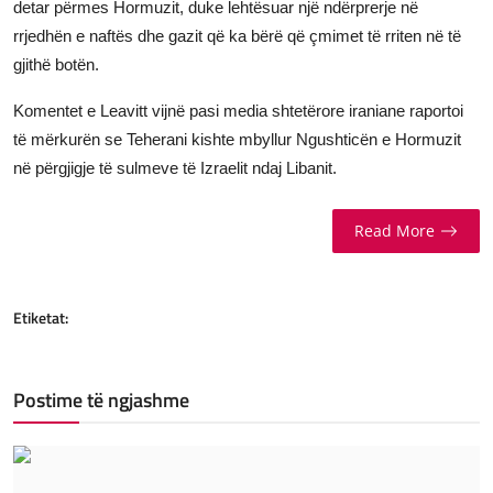
detar përmes Hormuzit, duke lehtësuar një ndërprerje në
rrjedhën e naftës dhe gazit që ka bërë që çmimet të rriten në të
gjithë botën.
Komentet e Leavitt vijnë pasi media shtetërore iraniane raportoi
të mërkurën se Teherani kishte mbyllur Ngushticën e Hormuzit
në përgjigje të sulmeve të Izraelit ndaj Libanit.
Read More
Etiketat:
Postime të ngjashme