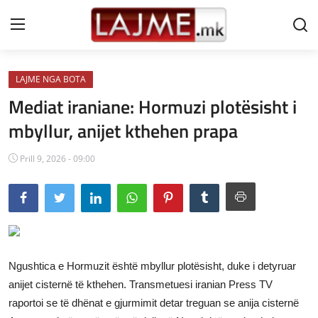
LAJME NGA BOTA
Shtëpi
Mediat iraniane: Hormuzi plotësisht i
LAJME MAQEDONI
mbyllur, anijet kthehen prapa
SHQIPERI
Prill 9, 2026 - 09:00
KOSOVA
LAJME NGA BOTA
SHOWBIZ
Ngushtica e Hormuzit është mbyllur plotësisht, duke i detyruar
SPORT
anijet cisternë të kthehen. Transmetuesi iranian Press TV
raportoi se të dhënat e gjurmimit detar treguan se anija cisternë
SHENDETI