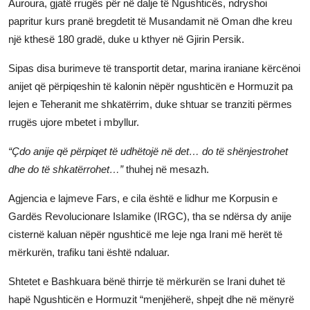
Auroura, gjatë rrugës për në dalje të Ngushticës, ndryshoi
JETA
papritur kurs pranë bregdetit të Musandamit në Oman dhe kreu
një kthesë 180 gradë, duke u kthyer në Gjirin Persik.
Gallery
Sipas disa burimeve të transportit detar, marina iraniane kërcënoi
anijet që përpiqeshin të kalonin nëpër ngushticën e Hormuzit pa
Shqip
lejen e Teheranit me shkatërrim, duke shtuar se tranziti përmes
rrugës ujore mbetet i mbyllur.
“Çdo anije që përpiqet të udhëtojë në det… do të shënjestrohet
dhe do të shkatërrohet…”
thuhej në mesazh.
Agjencia e lajmeve Fars, e cila është e lidhur me Korpusin e
Gardës Revolucionare Islamike (IRGC), tha se ndërsa dy anije
cisternë kaluan nëpër ngushticë me leje nga Irani më herët të
mërkurën, trafiku tani është ndaluar.
Shtetet e Bashkuara bënë thirrje të mërkurën se Irani duhet të
hapë Ngushticën e Hormuzit “menjëherë, shpejt dhe në mënyrë