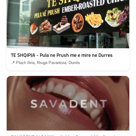
TE SHQIPJA - Pula ne Prush me e mire ne Durres
📍 Plazh Iliria, Rruga Pavarësia, Durrës