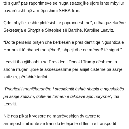
të sigurt” pas raportimeve se rruga strategjike ujore ishte mbyllur
pavarësisht një armëpushimi SHBA-Iran.
Çdo mbyllje “është plotësisht e papranueshme”, u tha gazetarëve
Sekretarja e Shtypit e Shtëpisë së Bardhë, Karoline Leavitt.
“Do të përsëris pritjen dhe kërkesën e presidentit që Ngushtica e
Hormuzit të rihapet menjëherë, shpejt dhe në mënyrë të sigurt.”
Leavitt tha gjithashtu se Presidenti Donald Trump dëshiron ta
shohë rrugën ujore të aksesueshme për anijet cisternë pa asnjë
kufizim, përfshirë tarifat.
“Prioriteti i menjëhershëm i presidentit është rihapja e ngushticës
pa asnjë kufizim, qoftë në formën e taksave apo ndryshe”,
tha
Leavitt.
Një nga pikat kryesore në marrëveshjen dyjavore të
armëpushimit ishte se Irani do të lejonte rifillimin e transportit