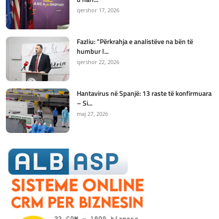
qershor 17, 2026
Fazliu: "Përkrahja e analistëve na bën të
humbur l...
qershor 22, 2026
Hantavirus në Spanjë: 13 raste të konfirmuara
– Si...
maj 27, 2026