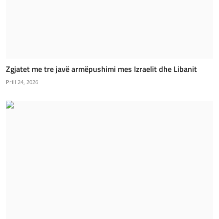
Zgjatet me tre javë armëpushimi mes Izraelit dhe Libanit
Prill 24, 2026