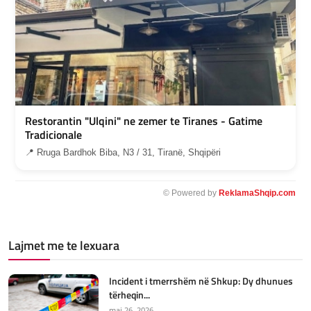
Restorantin "Ulqini" ne zemer te Tiranes - Gatime
Tradicionale
📍 Rruga Bardhok Biba, N3 / 31, Tiranë, Shqipëri
© Powered by
ReklamaShqip.com
Lajmet me te lexuara
Incident i tmerrshëm në Shkup: Dy dhunues
tërheqin...
maj 26, 2026