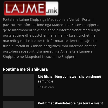
Portal me Lajme Shqip nga Maqedonia e Veriut - Portal i
pavarur me informacione nga Maqedonia Kosova Shqiperia
qe te informoheni sakt dhe shpejt Informacionet meren nga
portalet tjere dhe postohen ne lajme.mk ku sigurohet nje
marketing me i mire per te informuar te tjeret me lajmet e
fundit. Portali nuk mban pergjithesi mbi informacionet qe
postohen sepse gjithcka meret nga Agjensite e Lajmeve
Shqiptare ne Maqedoni Kosova dhe Shqiperi.
Postime më të shikuara
Një filxhan lëng domatesh shëron shumë
sëmundje
Prill 20, 2026
Përfitimet shëndetësore nga buka e misrit