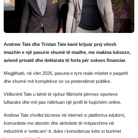
JETA
Gallery
Shqip
Andrew Tate dhe Tristan Tate kanë krijuar prej vitesh
imazhin e një pasurie shumë të madhe, me makina luksoze,
avionë privatë dhe deklarata të forta për sukses financiar.
Megjithatë, në vitin 2026, pasuria e tyre reale mbetet e paqartë
dhe shumë më komplekse se sa pretendimet publike.
Vëllezërit Tate u bënë të njohur fillimisht përmes sporteve
luftarake dhe më pas ndërtuan një profil të fuqishëm online.
Andrew Tate zhvilloi biznese në internet si platforma edukimi,
komunitete me abonim dhe aktivitete të mëparshme në
industrinë e ‘webcam’-it, duke i konsideruar këto si burimet