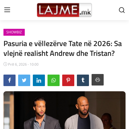
SHOWBIZ
Shtëpi
Pasuria e vëllezërve Tate në 2026: Sa
LAJME MAQEDONI
vlejnë realisht Andrew dhe Tristan?
SHQIPERI
Prill 6, 2026 - 10:00
KOSOVA
LAJME NGA BOTA
SHOWBIZ
SPORT
SHENDETI