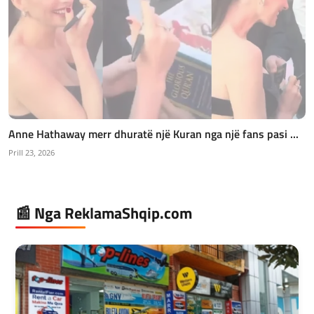
Anne Hathaway merr dhuratë një Kuran nga një fans pasi ...
Prill 23, 2026
📰 Nga ReklamaShqip.com