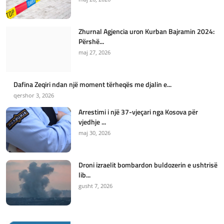
Zhurnal Agjencia uron Kurban Bajramin 2024:
Përshë...
maj 27, 2026
Dafina Zeqiri ndan një moment tërheqës me djalin e...
qershor 3, 2026
Arrestimi i një 37-vjeçari nga Kosova për
vjedhje ...
maj 30, 2026
Droni izraelit bombardon buldozerin e ushtrisë
lib...
gusht 7, 2026