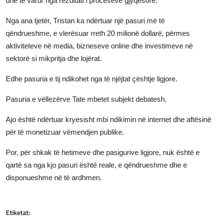
dhe të varur nga rezultati i proceseve gjyqësore.
Nga ana tjetër, Tristan ka ndërtuar një pasuri më të
qëndrueshme, e vlerësuar rreth 20 milionë dollarë, përmes
aktiviteteve në media, bizneseve online dhe investimeve në
sektorë si mikpritja dhe lojërat.
Edhe pasuria e tij ndikohet nga të njëjtat çështje ligjore.
Pasuria e vëllezërve Tate mbetet subjekt debatesh.
Ajo është ndërtuar kryesisht mbi ndikimin në internet dhe aftësinë
për të monetizuar vëmendjen publike.
Por, për shkak të hetimeve dhe pasigurive ligjore, nuk është e
qartë sa nga kjo pasuri është reale, e qëndrueshme dhe e
disponueshme në të ardhmen.
Etiketat: