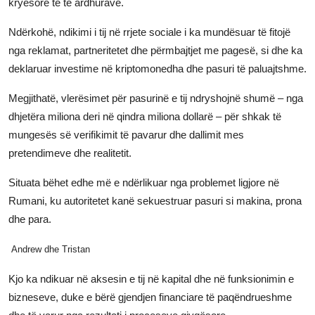
kryesore të të ardhurave.
Ndërkohë, ndikimi i tij në rrjete sociale i ka mundësuar të fitojë
nga reklamat, partneritetet dhe përmbajtjet me pagesë, si dhe ka
deklaruar investime në kriptomonedha dhe pasuri të paluajtshme.
Megjithatë, vlerësimet për pasurinë e tij ndryshojnë shumë – nga
dhjetëra miliona deri në qindra miliona dollarë – për shkak të
mungesës së verifikimit të pavarur dhe dallimit mes
pretendimeve dhe realitetit.
Situata bëhet edhe më e ndërlikuar nga problemet ligjore në
Rumani, ku autoritetet kanë sekuestruar pasuri si makina, prona
dhe para.
Andrew dhe Tristan
Kjo ka ndikuar në aksesin e tij në kapital dhe në funksionimin e
bizneseve, duke e bërë gjendjen financiare të paqëndrueshme