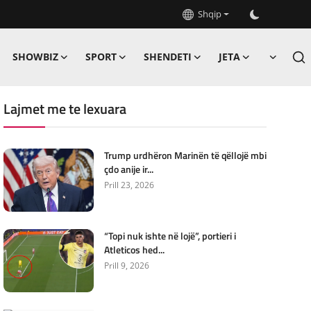
Shqip
SHOWBIZ
SPORT
SHENDETI
JETA
Lajmet me te lexuara
Trump urdhëron Marinën të qëllojë mbi
çdo anije ir...
Prill 23, 2026
“Topi nuk ishte në lojë”, portieri i
Atleticos hed...
Prill 9, 2026