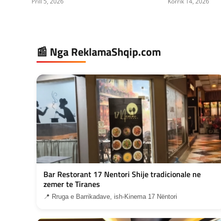
Prill 5, 2026
Korrik 14, 2026
📰 Nga ReklamaShqip.com
Bar Restorant 17 Nentori Shije tradicionale ne
zemer te Tiranes
📍 Rruga e Barrikadave, ish-Kinema 17 Nëntori