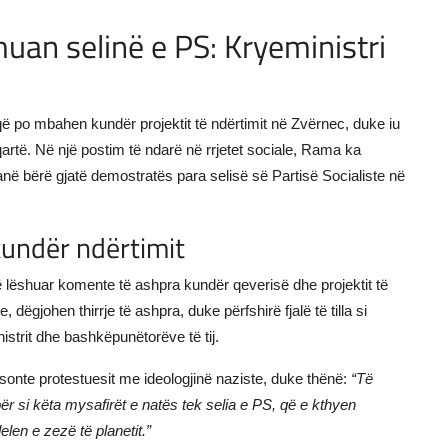
muan selinë e PS: Kryeministri
ë po mbahen kundër projektit të ndërtimit në Zvërnec, duke iu
 qartë. Në një postim të ndarë në rrjetet sociale, Rama ka
në bërë gjatë demostratës para selisë së Partisë Socialiste në
kundër ndërtimit
 lëshuar komente të ashpra kundër qeverisë dhe projektit të
 dëgjohen thirrje të ashpra, duke përfshirë fjalë të tilla si
strit dhe bashkëpunëtorëve të tij.
onte protestuesit me ideologjinë naziste, duke thënë:
“Të
ër si këta mysafirët e natës tek selia e PS, që e kthyen
len e zezë të planetit.”