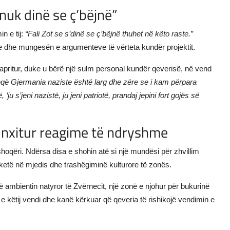
 nuk dinë se ç’bëjnë”
n e tij:
“Fali Zot se s’dinë se ç’bëjnë thuhet në këto raste.”
eve dhe mungesën e argumenteve të vërteta kundër projektit.
papritur, duke u bërë një sulm personal kundër qeverisë, në vend
që Gjermania naziste është larg dhe zëre se i kam përpara
‘ju s’jeni nazistë, ju jeni patriotë, prandaj jepini fort gojës së
a nxitur reagime të ndryshme
 shoqëri. Ndërsa disa e shohin atë si një mundësi për zhvillim
 ketë në mjedis dhe trashëgiminë kulturore të zonës.
 ambientin natyror të Zvërnecit, një zonë e njohur për bukurinë
n e këtij vendi dhe kanë kërkuar që qeveria të rishikojë vendimin e