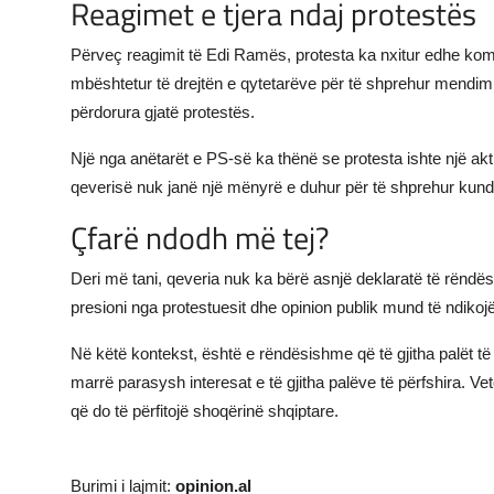
Reagimet e tjera ndaj protestës
Përveç reagimit të Edi Ramës, protesta ka nxitur edhe kome
mbështetur të drejtën e qytetarëve për të shprehur mendimin
përdorura gjatë protestës.
Një nga anëtarët e PS-së ka thënë se protesta ishte një ak
qeverisë nuk janë një mënyrë e duhur për të shprehur kundër
Çfarë ndodh më tej?
Deri më tani, qeveria nuk ka bërë asnjë deklaratë të rëndës
presioni nga protestuesit dhe opinion publik mund të ndikojë 
Në këtë kontekst, është e rëndësishme që të gjitha palët t
marrë parasysh interesat e të gjitha palëve të përfshira. 
që do të përfitojë shoqërinë shqiptare.
Burimi i lajmit:
opinion.al