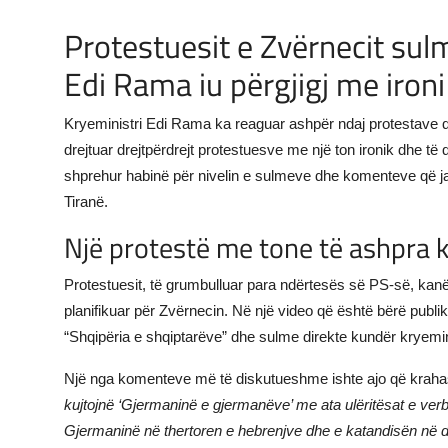
JETA
Protestuesit e Zvërnecit sul
Edi Rama iu përgjigj me ironi
Gallery
Kryeministri Edi Rama ka reaguar ashpër ndaj protestave q
Shqip
drejtuar drejtpërdrejt protestuesve me një ton ironik dhe të
shprehur habinë për nivelin e sulmeve dhe komenteve që ja
Tiranë.
Një protestë me tone të ashpra 
Protestuesit, të grumbulluar para ndërtesës së PS-së, kanë
planifikuar për Zvërnecin. Në një video që është bërë publike,
“Shqipëria e shqiptarëve” dhe sulme direkte kundër kryemini
Një nga komenteve më të diskutueshme ishte ajo që krahas
kujtojnë ‘Gjermaninë e gjermanëve’ me ata ulëritësat e verb
Gjermaninë në thertoren e hebrenjve dhe e katandisën në de