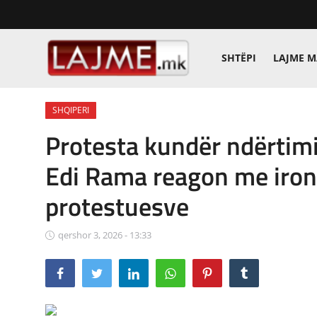
SHTËPI
LAJME 
Shtëpi
SHQIPERI
LAJME MAQEDONI
Protesta kundër ndërtimi
SHQIPERI
Edi Rama reagon me iron
KOSOVA
protestuesve
LAJME NGA BOTA
qershor 3, 2026 - 13:33
SHOWBIZ
SPORT
SHENDETI