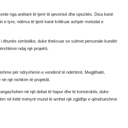
nte nga anëtarë të tjerë të qeverisë dhe opozitës. Disa kanë
 e tyre, ndërsa të tjerë kanë kritikuar ashpër metodat e
t i dhunës simbolike, duke theksuar se sulmet personale kundër
shtimin ndaj një projekti.
ishme për ndryshimin e vendimit të ndërtimit. Megjithatë,
në një rishikim të projektit.
ë angazhohen në një debat të hapur dhe të konstruktiv, duke
Vetëm në këtë mënyrë mund të arrihet një zgjidhje e qëndrueshme