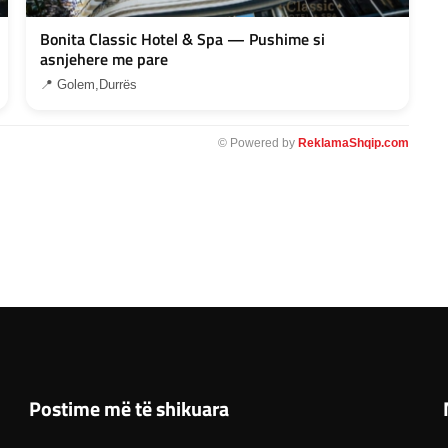
Bonita Classic Hotel & Spa — Pushime si
asnjehere me pare
📍 Golem,Durrës
© Powered by
ReklamaShqip.com
Postime më të shikuara