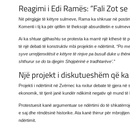
Reagimi i Edi Ramës: “Fali Zot se
Në përgjigje të këtyre sulmeve, Rama ka shkruar në postimi
Komenti i tij ka për qëllim të theksojë absurditetin e sulm
Ai ka shtuar gjithashtu se protesta ka marrë një kthesë të 
të një debati të konstruktiv mbi projektin e ndërtimit.
“Po me
syve urrejtjenxitësit e këtyre të rinjve pa busull duke u thënë, 
shthurur se do ta djegim Shqipërinë e tradhtarëve’.”
Një projekt i diskutueshëm që k
Projekti i ndërtimit në Zvërnec ka nxitur debate të gjera në
ekonomik, të tjerë janë kundër ndikimit negativ që mund të
Protestuesit kanë argumentuar se ndërtimi do të shkatërrojë
e saj dhe rëndësinë historike. Ata kanë thirrur për mbrojtje
ndërtimit.